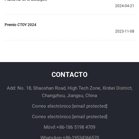
2024-04-21
Premio CTOY 2024
2023-11-08
CONTACTO
Add: No. 18, Shaoshan Road, High Tech Zone, Xinbei District,
Changzhou, Jiangsu, China
Correo electrónico:
[email protected]
Correo electrónico:
[email protected]
Móvil:
+86-186 5198 4709
WhatsApp:
+86-19534366570