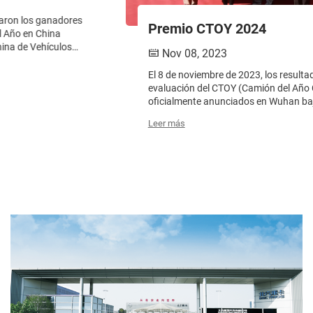
Premio CTOY 2024
Nov 08, 2023
El 8 de noviembre de 2023, los resultados de la prueba y
evaluación del CTOY (Camión del Año Chino) 2024 fueron
oficialmente anunciados en Wuhan bajo el patrocinio de
la agencia del periódico Commercial Vehicle Magazine.
Leer más
NEXTAR se llevó el premio CTOY 2024 como ganador...