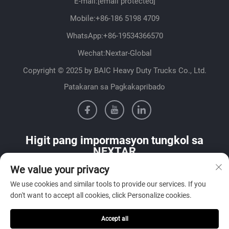
E-mail:
[email protected]
Mobile:
+86-186 5198 4709
WhatsApp:
+86-19534366570
Wechat:Nextar-Global
Copyright © 2025 by BAIC Heavy Duty Trucks Co., Ltd.
Patakaran sa Pagkakapribado
Higit pang impormasyon tungkol sa
NEXTAR
We value your privacy
Makipag-ugnayan sa aming sales team sa iyong bansa
We use cookies and similar tools to provide our services. If you
don't want to accept all cookies, click Personalize cookies.
Accept all