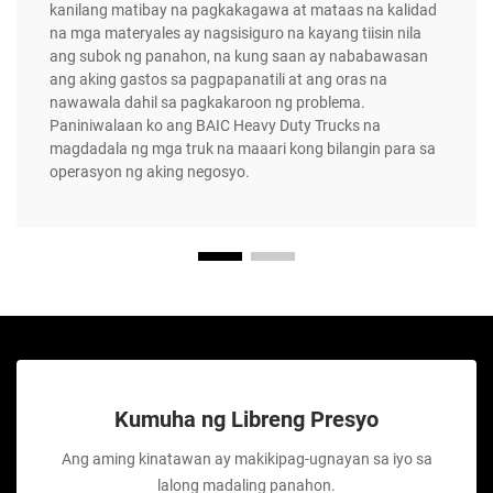
kanilang matibay na pagkakagawa at mataas na kalidad
na mga materyales ay nagsisiguro na kayang tiisin nila
ang subok ng panahon, na kung saan ay nababawasan
ang aking gastos sa pagpapanatili at ang oras na
nawawala dahil sa pagkakaroon ng problema.
Paniniwalaan ko ang BAIC Heavy Duty Trucks na
magdadala ng mga truk na maaari kong bilangin para sa
operasyon ng aking negosyo.
Kumuha ng Libreng Presyo
Ang aming kinatawan ay makikipag-ugnayan sa iyo sa
lalong madaling panahon.