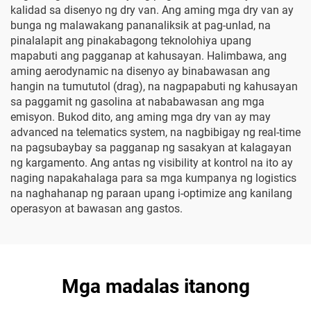
kalidad sa disenyo ng dry van. Ang aming mga dry van ay
bunga ng malawakang pananaliksik at pag-unlad, na
pinalalapit ang pinakabagong teknolohiya upang
mapabuti ang pagganap at kahusayan. Halimbawa, ang
aming aerodynamic na disenyo ay binabawasan ang
hangin na tumututol (drag), na nagpapabuti ng kahusayan
sa paggamit ng gasolina at nababawasan ang mga
emisyon. Bukod dito, ang aming mga dry van ay may
advanced na telematics system, na nagbibigay ng real-time
na pagsubaybay sa pagganap ng sasakyan at kalagayan
ng kargamento. Ang antas ng visibility at kontrol na ito ay
naging napakahalaga para sa mga kumpanya ng logistics
na naghahanap ng paraan upang i-optimize ang kanilang
operasyon at bawasan ang gastos.
Mga madalas itanong