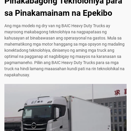
Pinakabagong Teknolohiya para
sa Pinakamainam na Epekibo
Ang mga modelo ng dry van ng BAIC Heavy Duty Trucks ay
mayroong makabagong teknolohiya na nagpapataas ng
kahusayan at binabawasan ang operasyonal na gastos. Mula sa
mahematikong mga motor hanggang sa mga opsyon ng madaling
konektadong teknolohiya, dinisenyo ng aming mga truck ang
optimal na pagganap at nagbibigay ng maayos na karanasan sa
pagmamaneho. Piliin ang BAIC Heavy Duty Trucks para sa mga
truck na hindi lamang maaasahan kundi pati na rin teknolohikal na
napakahusay.