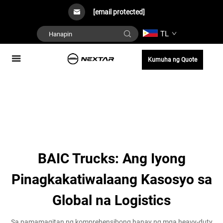
[email protected]
TL
Kumuha ng Quote
BAIC Trucks: Ang Iyong
Pinagkakatiwalaang Kasosyo sa
Global na Logistics
Sa pamamagitan ng komprehensibong hanay ng mga heavy-duty