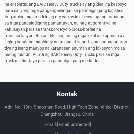
na ekspertis, ang BAIC Heavy Duty Trucks ay ang ideal na kasosyo
para sa iyong mga pangangailangan sa pandaigdigang logistics.
Ang aming mga modelo ng dry van ay idinisenyo upang tumugon
sa mga pandaigdigang pamantayan, na nag-aagarantiya ng
kahusayan para sa transborderyo o cross-border na
transportasyon. Bukod dito, ang aming mga lokal na koponan ay
laging handang magbigay ng tulong at suporta, na nagpapagaran­
tîya ng isang maayos na karanasan anuman ang lokasyon mo sa
buong mundo. Pumili ng BAIC Heavy Duty Trucks para sa mga
truck na itinatayo para sa pandaigdigang merkado.
Kontak
Add: No. 18th, Shaoshan Road, High Tech Zone, Xinbei District,
Changzhou, Jiangsu, China
E-mail:
[email protected]