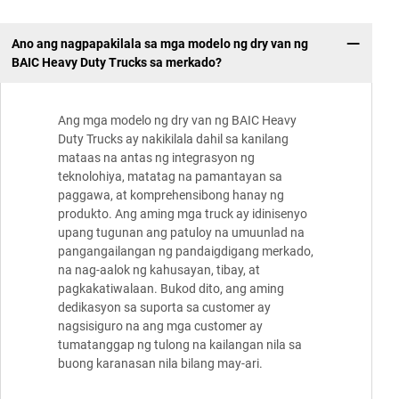
Ano ang nagpapakilala sa mga modelo ng dry van ng
BAIC Heavy Duty Trucks sa merkado?
Ang mga modelo ng dry van ng BAIC Heavy
Duty Trucks ay nakikilala dahil sa kanilang
mataas na antas ng integrasyon ng
teknolohiya, matatag na pamantayan sa
paggawa, at komprehensibong hanay ng
produkto. Ang aming mga truck ay idinisenyo
upang tugunan ang patuloy na umuunlad na
pangangailangan ng pandaigdigang merkado,
na nag-aalok ng kahusayan, tibay, at
pagkakatiwalaan. Bukod dito, ang aming
dedikasyon sa suporta sa customer ay
nagsisiguro na ang mga customer ay
tumatanggap ng tulong na kailangan nila sa
buong karanasan nila bilang may-ari.