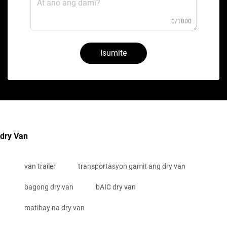
0/1000
Isumite
dry Van
van trailer
transportasyon gamit ang dry van
bagong dry van
bAIC dry van
matibay na dry van