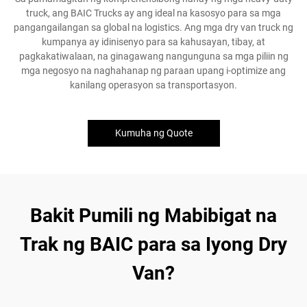
truck, ang BAIC Trucks ay ang ideal na kasosyo para sa mga
pangangailangan sa global na logistics. Ang mga dry van truck ng
kumpanya ay idinisenyo para sa kahusayan, tibay, at
pagkakatiwalaan, na ginagawang nangunguna sa mga piliin ng
mga negosyo na naghahanap ng paraan upang i-optimize ang
kanilang operasyon sa transportasyon.
Kumuha ng Quote
Bakit Pumili ng Mabibigat na
Trak ng BAIC para sa Iyong Dry
Van?