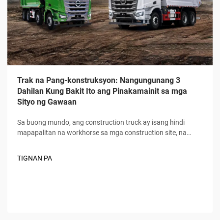
Trak na Pang-konstruksyon: Nangungunang 3
Dahilan Kung Bakit Ito ang Pinakamainit sa mga
Sityo ng Gawaan
Sa buong mundo, ang construction truck ay isang hindi
mapapalitan na workhorse sa mga construction site, na
nagpapatakbo sa bawat yugto ng paggawa mula sa unang
paghukay hanggang sa huling paghahatid ng mga
TIGNAN PA
materyales. Hindi tulad ng karaniwang komersyal na
sasakyan, ang construction truck ay idinisenyo...