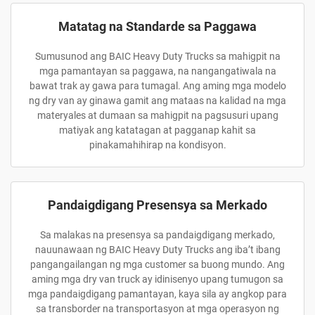
Matatag na Standarde sa Paggawa
Sumusunod ang BAIC Heavy Duty Trucks sa mahigpit na
mga pamantayan sa paggawa, na nangangatiwala na
bawat trak ay gawa para tumagal. Ang aming mga modelo
ng dry van ay ginawa gamit ang mataas na kalidad na mga
materyales at dumaan sa mahigpit na pagsusuri upang
matiyak ang katatagan at pagganap kahit sa
pinakamahihirap na kondisyon.
Pandaigdigang Presensya sa Merkado
Sa malakas na presensya sa pandaigdigang merkado,
nauunawaan ng BAIC Heavy Duty Trucks ang iba’t ibang
pangangailangan ng mga customer sa buong mundo. Ang
aming mga dry van truck ay idinisenyo upang tumugon sa
mga pandaigdigang pamantayan, kaya sila ay angkop para
sa transborder na transportasyon at mga operasyon ng