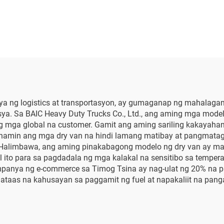
ya ng logistics at transportasyon, ay gumaganap ng mahalagang
a. Sa BAIC Heavy Duty Trucks Co., Ltd., ang aming mga model
 mga global na customer. Gamit ang aming sariling kakayahan
namin ang mga dry van na hindi lamang matibay at pangmatagal
. Halimbawa, ang aming pinakabagong modelo ng dry van ay ma
al ito para sa pagdadala ng mga kalakal na sensitibo sa tempe
panya ng e-commerce sa Timog Tsina ay nag-ulat ng 20% na 
mataas na kahusayan sa paggamit ng fuel at napakaliit na pang