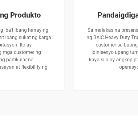
ng Produkto
Pandaigdig
g iba't ibang hanay ng
Sa malakas na presen
't ibang sukat ng karga
ng BAIC Heavy Duty Tru
tasyon. Ito ay
customer sa buong
g mga customer ng
idinisenyo upang t
ng partikular na
kaya sila ay angkop p
yan at flexibility ng
operasyo