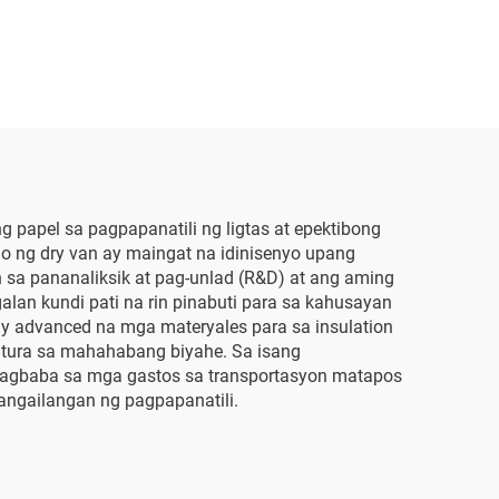
 papel sa pagpapanatili ng ligtas at epektibong
o ng dry van ay maingat na idinisenyo upang
 sa pananaliksik at pag-unlad (R&D) at ang aming
an kundi pati na rin pinabuti para sa kahusayan
y advanced na mga materyales para sa insulation
ratura sa mahahabang biyahe. Sa isang
pagbaba sa mga gastos sa transportasyon matapos
angailangan ng pagpapanatili.