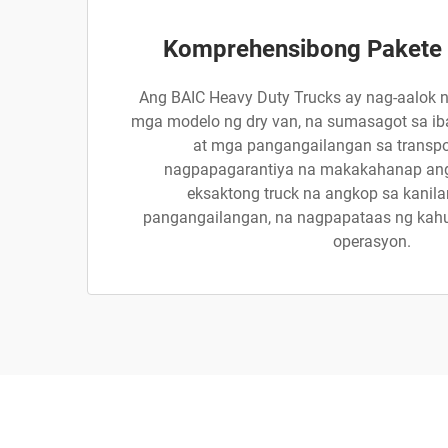
Komprehensibong Pakete 
Ang BAIC Heavy Duty Trucks ay nag-aalok n
mga modelo ng dry van, na sumasagot sa iba
at mga pangangailangan sa transpor
nagpapagarantiya na makakahanap an
eksaktong truck na angkop sa kanila
pangangailangan, na nagpapataas ng kahusa
operasyon.