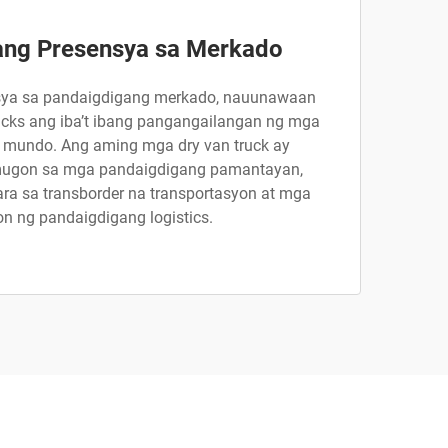
ang Presensya sa Merkado
sya sa pandaigdigang merkado, nauunawaan
cks ang iba’t ibang pangangailangan ng mga
 mundo. Ang aming mga dry van truck ay
umugon sa mga pandaigdigang pamantayan,
ara sa transborder na transportasyon at mga
n ng pandaigdigang logistics.