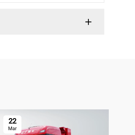
22
1
Mar
Ap