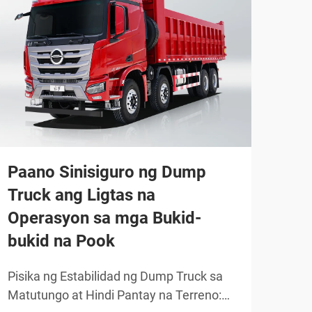
Bak
tru
mal
Paano Sinisiguro ng Dump
Truck ang Ligtas na
Kak
Operasyon sa mga Bukid-
Lara
bukid na Pook
sa A
TIGN
recy
Pisika ng Estabilidad ng Dump Truck sa
aalo
Matutungo at Hindi Pantay na Terreno:
pagl