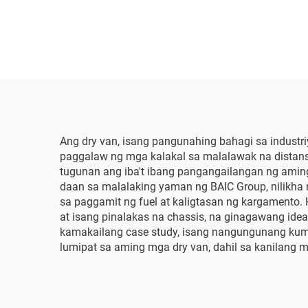
Ang dry van, isang pangunahing bahagi sa industri
paggalaw ng mga kalakal sa malalawak na distansy
tugunan ang iba't ibang pangangailangan ng aming
daan sa malalaking yaman ng BAIC Group, nilikha 
sa paggamit ng fuel at kaligtasan ng kargamento
at isang pinalakas na chassis, na ginagawang ide
kamakailang case study, isang nangungunang kum
lumipat sa aming mga dry van, dahil sa kanilang 