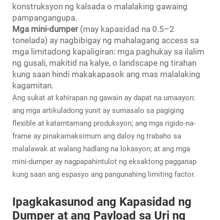
konstruksyon ng kalsada o malalaking gawaing
pampangangupa.
Mga mini-dumper
(may kapasidad na 0.5–2
tonelada) ay nagbibigay ng mahalagang access sa
mga limitadong kapaligiran: mga paghukay sa ilalim
ng gusali, makitid na kalye, o landscape ng tirahan
kung saan hindi makakapasok ang mas malalaking
kagamitan.
Ang sukat at kahirapan ng gawain ay dapat na umaayon:
ang mga artikuladong yunit ay sumasalo sa pagiging
flexible at katamtamang produksyon; ang mga rigido-na-
frame ay pinakamaksimum ang daloy ng trabaho sa
malalawak at walang hadlang na lokasyon; at ang mga
mini-dumper ay nagpapahintulot ng eksaktong pagganap
kung saan ang espasyo ang pangunahing limiting factor.
Ipagkakasunod ang Kapasidad ng
Dumper at ang Payload sa Uri ng