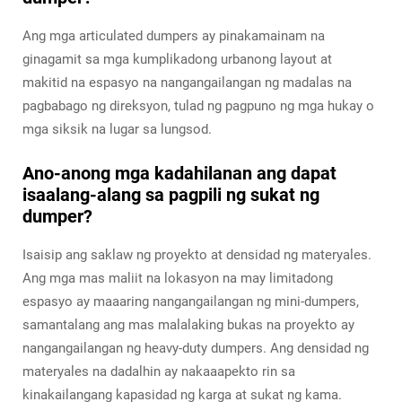
Ang mga articulated dumpers ay pinakamainam na
ginagamit sa mga kumplikadong urbanong layout at
makitid na espasyo na nangangailangan ng madalas na
pagbabago ng direksyon, tulad ng pagpuno ng mga hukay o
mga siksik na lugar sa lungsod.
Ano-anong mga kadahilanan ang dapat
isaalang-alang sa pagpili ng sukat ng
dumper?
Isaisip ang saklaw ng proyekto at densidad ng materyales.
Ang mga mas maliit na lokasyon na may limitadong
espasyo ay maaaring nangangailangan ng mini-dumpers,
samantalang ang mas malalaking bukas na proyekto ay
nangangailangan ng heavy-duty dumpers. Ang densidad ng
materyales na dadalhin ay nakaaapekto rin sa
kinakailangang kapasidad ng karga at sukat ng kama.