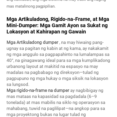
mas matalinong pagpipilian.
Mga Artikuladong, Rigido-na-Frame, at Mga
Mini-Dumper: Mga Gamit Ayon sa Sukat ng
Lokasyon at Kahirapan ng Gawain
Mga Artikuladong dumper
, na may hiwaing pang-
ugnay sa pagitan ng kabin at ng kama, ay nakakamit
ng mga anggulo sa pagpapahinto na lumalampas sa
40°, na ginagawang ideal para sa mga kumplikadong
urbanong layout at makitid na espasyo na may
madalas na pagbabago ng direksyon—tulad ng
pagpupuno ng mga hukay o mga siksik na lokasyon
sa lungsod.
Mga rigido-na-frame na dumper
ay nagbibigay ng
mas mataas na kapasidad sa pagdadala (6–9
tonelada) at mas mabilis na siklo ng operasyon sa
mahabang, tuwid na paglilipat—na angkop para sa
mga proyektong bukas na lugar tulad ng