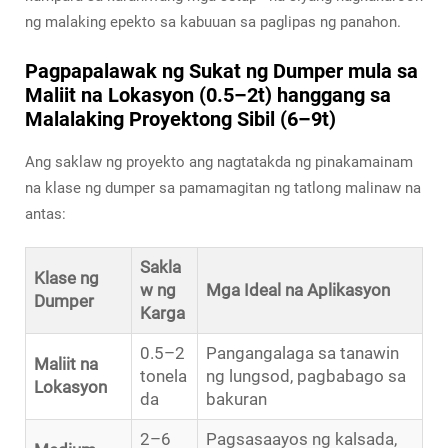
ng malaking epekto sa kabuuan sa paglipas ng panahon.
Pagpapalawak ng Sukat ng Dumper mula sa
Maliit na Lokasyon (0.5–2t) hanggang sa
Malalaking Proyektong Sibil (6–9t)
Ang saklaw ng proyekto ang nagtatakda ng pinakamainam
na klase ng dumper sa pamamagitan ng tatlong malinaw na
antas:
Sakla
Klase ng
w ng
Mga Ideal na Aplikasyon
Dumper
Karga
0.5–2
Pangangalaga sa tanawin
Maliit na
tonela
ng lungsod, pagbabago sa
Lokasyon
da
bakuran
2–6
Pagsasaayos ng kalsada,