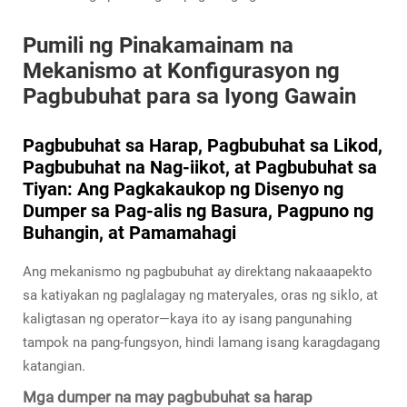
Pumili ng Pinakamainam na
Mekanismo at Konfigurasyon ng
Pagbubuhat para sa Iyong Gawain
Pagbubuhat sa Harap, Pagbubuhat sa Likod,
Pagbubuhat na Nag-iikot, at Pagbubuhat sa
Tiyan: Ang Pagkakaukop ng Disenyo ng
Dumper sa Pag-alis ng Basura, Pagpuno ng
Buhangin, at Pamamahagi
Ang mekanismo ng pagbubuhat ay direktang nakaaapekto
sa katiyakan ng paglalagay ng materyales, oras ng siklo, at
kaligtasan ng operator—kaya ito ay isang pangunahing
tampok na pang-fungsyon, hindi lamang isang karagdagang
katangian.
Mga dumper na may pagbubuhat sa harap