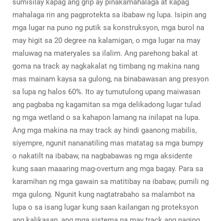
sumisilay kapag ang grip ay pinakamahalaga at kapag
mahalaga rin ang pagprotekta sa ibabaw ng lupa. Isipin ang
mga lugar na puno ng putik sa konstruksyon, mga burol na
may higit sa 20 degree na kalamigan, o mga lugar na may
maluwag na materyales sa ilalim. Ang parehong bakal at
goma na track ay nagkakalat ng timbang ng makina nang
mas mainam kaysa sa gulong, na binabawasan ang presyon
sa lupa ng halos 60%. Ito ay tumutulong upang maiwasan
ang pagbaba ng kagamitan sa mga delikadong lugar tulad
ng mga wetland o sa kahapon lamang na inilapat na lupa.
Ang mga makina na may track ay hindi gaanong mabilis,
siyempre, ngunit nananatiling mas matatag sa mga bumpy
o nakatilt na ibabaw, na nagbabawas ng mga aksidente
kung saan maaaring mag-overturn ang mga bagay. Para sa
karamihan ng mga gawain sa matitibay na ibabaw, pumili ng
mga gulong. Ngunit kung nagtatrabaho sa malambot na
lupa o sa isang lugar kung saan kailangan ng proteksyon
ang kalikasan, ang mga sistema na may track ang naging