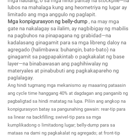
mga hadlang, o sa mga hindi pantay na stockpile—na
lubos na mahalaga kung ang heometriya ng lugar ay
limitado ang mga anggulo ng paglapit.
Mga konpigurasyon ng belly-dump
, na may mga
gate na nakalagay sa ilalim, ay nagbibigay ng mabilis
na pagbuhos na pinapagana ng grabidad—na
kadalasang ginagamit para sa mga libreng daloy na
agregado (halimbawa: buhangin, bato-bato) na
ginagamit sa pagpapakintab o pagkakalat ng base
layer—na binabawasan ang paghihiwalay ng
materyales at pinabubuti ang pagkakapareho ng
paglalagay.
Ang hindi tugmang mga mekanismo ay maaaring pataasin
ang cycle time hanggang 40% at dagdagan ang panganib ng
pagbaligtad sa hindi matatag na lupa. Piliin ang angkop na
konpigurasyon batay sa pangunahing gawain: rear-tip para
sa linear na backfilling; swivel-tip para sa mga
kumplikadong o limitadong lugar; belly-dump para sa
mataas na dami ng pagkakalat ng agregado; at front-tip