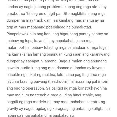
paulit-ulit na pagre-reposisyon. Ang mas matataas na
landas ay naging isang problema kapag ang mga slope ay
umabot sa 15 degree o higit pa. Dito nagkikilala ang mga
dumper na may track dahil sa kanilang mas mahusay na
grip at mas mababang posibilidad na bumaligtad.
Pinapalawak nila ang kanilang bigat nang pantay-pantay sa
ibabaw ng lupa, kaya sila ay napakahalaga sa mga
malambot na ibabaw tulad ng mga palaisdaan o mga lugar
na kamakailan lamang pinunuan kung saan ang karaniwang
dumper ay sasapatin lamang. Bago simulan ang anumang
gawain, suriin kung ang mga daanan at landas ay kayang
pasukin ng sukat ng makina, lalo na sa pag-iingat sa mga
isyu sa taas ng puwang (headroom) na maaaring pahintoin
ang buong operasyon. Sa paligid ng mga konstruksyon na
may malalim na trench o mga gilid na hindi stable, ang
pagpili ng mga modelo na may mas mababang sentro ng
gravity ay nagdaragdag ng karagdagang antas ng kaligtasan
laban sa mga pahalang na pagkalaglag.