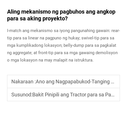
Aling mekanismo ng pagbuhos ang angkop
para sa aking proyekto?
I-match ang mekanismo sa iyong pangunahing gawain: rear-
tip para sa linear na pagpuno ng hukay; swivel-tip para sa
mga kumplikadong lokasyon; belly-dump para sa pagkalat
ng aggregate; at front-tip para sa mga gawaing demolisyon
o mga lokasyon na may malapit na istruktura.
Nakaraan :
Ano ang Nagpapabukod-Tanging Bahagi ng Tractor Head sa Mabigat na Paghahalo?
Susunod:
Bakit Pinipili ang Tractor para sa Pagdadala ng Mabibigat na Trailer?