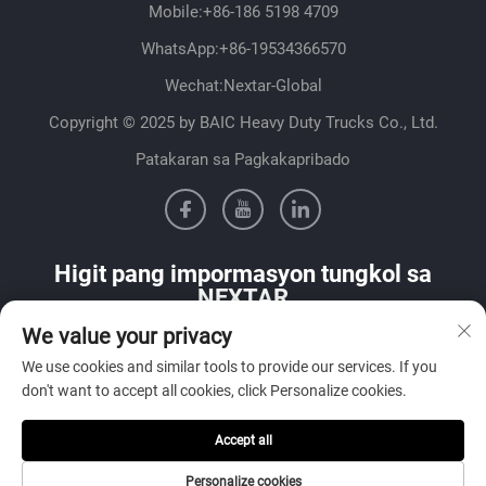
Mobile:
+86-186 5198 4709
WhatsApp:
+86-19534366570
Wechat:Nextar-Global
Copyright © 2025 by BAIC Heavy Duty Trucks Co., Ltd.
Patakaran sa Pagkakapribado
Higit pang impormasyon tungkol sa
NEXTAR
We value your privacy
Makipag-ugnayan sa aming sales team sa iyong bansa
We use cookies and similar tools to provide our services. If you
don't want to accept all cookies, click Personalize cookies.
Accept all
Isumite
Personalize cookies