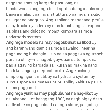
nagpapalabas ng kargada pasulong, na
binabawasan ang mga blind spot habang inaalis ang
basura malapit sa mga istruktura o sa mga makitid
na lugar ng pagguho. Ang kanilang mababang-profile
na hydraulic cylinders ay mas kaunti ang nai-expose
sa pinsalang dulot ng impact kumpara sa mga
underbody system.
Ang mga modelo na may pagbubuhat sa likod
ay
ang karaniwang gamit sa mga gawaing linear na
pagpuno ng buhangin—lalo na sa paggawa ng trench
para sa utility—na nagbibigay-daan sa tumpak na
paglalagay ng kargada sa likuran ng makina nang
hindi kailangang i-reposition ito. Ang kanilang
simpleng ngunit matibay na hydraulic system ay
sumusuporta sa mataas na reliability kahit sa paulit-
ulit na paggamit.
Ang mga yunit na may pagbubuhat na nag-iikot
ay
nakakapag-ikot hanggang 180°, na nagbibigay-daan
sa flexible na pag-unload sa mga slope, paligid ng