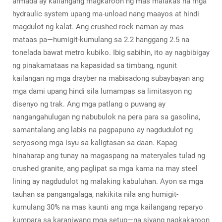
armada ay kailangang magkaroon ng mas malakas na mga
hydraulic system upang ma-unload nang maayos at hindi
magdulot ng kalat. Ang crushed rock naman ay mas
mataas pa—humigit-kumulang sa 2.2 hanggang 2.5 na
tonelada bawat metro kubiko. Ibig sabihin, ito ay nagbibigay
ng pinakamataas na kapasidad sa timbang, ngunit
kailangan ng mga drayber na mabisadong subaybayan ang
mga dami upang hindi sila lumampas sa limitasyon ng
disenyo ng trak. Ang mga patlang o puwang ay
nangangahulugan ng nabubulok na pera para sa gasolina,
samantalang ang labis na pagpapuno ay nagdudulot ng
seryosong mga isyu sa kaligtasan sa daan. Kapag
hinaharap ang tunay na magaspang na materyales tulad ng
crushed granite, ang paglipat sa mga kama na may steel
lining ay nagdudulot ng malaking kabuluhan. Ayon sa mga
tauhan sa pangangalaga, nakikita nila ang humigit-
kumulang 30% na mas kaunti ang mga kailangang reparyo
kumpara sa karaniwang mga setup—na siyang nagkakaroon