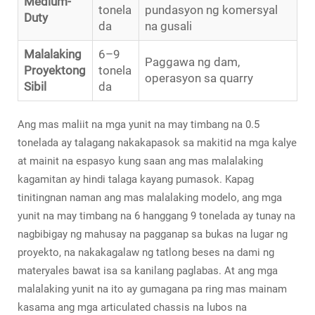
Medium-
tonela
pundasyon ng komersyal
Duty
da
na gusali
Malalaking
6–9
Paggawa ng dam,
Proyektong
tonela
operasyon sa quarry
Sibil
da
Ang mas maliit na mga yunit na may timbang na 0.5
tonelada ay talagang nakakapasok sa makitid na mga kalye
at mainit na espasyo kung saan ang mas malalaking
kagamitan ay hindi talaga kayang pumasok. Kapag
tinitingnan naman ang mas malalaking modelo, ang mga
yunit na may timbang na 6 hanggang 9 tonelada ay tunay na
nagbibigay ng mahusay na pagganap sa bukas na lugar ng
proyekto, na nakakagalaw ng tatlong beses na dami ng
materyales bawat isa sa kanilang paglabas. At ang mga
malalaking yunit na ito ay gumagana pa ring mas mainam
kasama ang mga articulated chassis na lubos na