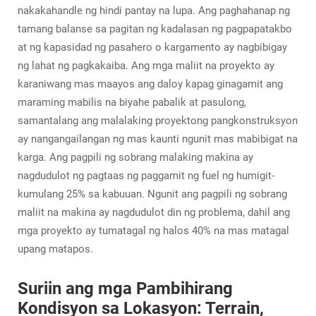
nakakahandle ng hindi pantay na lupa. Ang paghahanap ng
tamang balanse sa pagitan ng kadalasan ng pagpapatakbo
at ng kapasidad ng pasahero o kargamento ay nagbibigay
ng lahat ng pagkakaiba. Ang mga maliit na proyekto ay
karaniwang mas maayos ang daloy kapag ginagamit ang
maraming mabilis na biyahe pabalik at pasulong,
samantalang ang malalaking proyektong pangkonstruksyon
ay nangangailangan ng mas kaunti ngunit mas mabibigat na
karga. Ang pagpili ng sobrang malaking makina ay
nagdudulot ng pagtaas ng paggamit ng fuel ng humigit-
kumulang 25% sa kabuuan. Ngunit ang pagpili ng sobrang
maliit na makina ay nagdudulot din ng problema, dahil ang
mga proyekto ay tumatagal ng halos 40% na mas matagal
upang matapos.
Suriin ang mga Pambihirang
Kondisyon sa Lokasyon: Terrain,