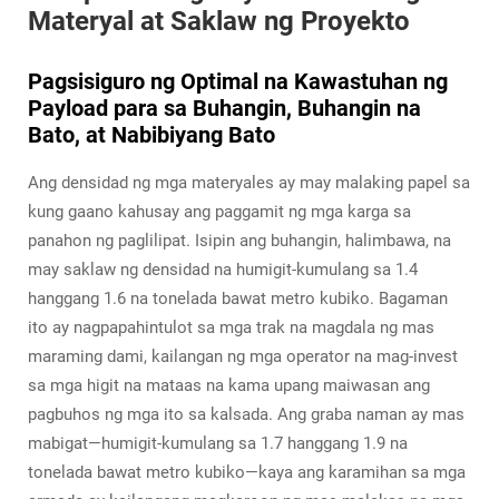
Materyal at Saklaw ng Proyekto
Pagsisiguro ng Optimal na Kawastuhan ng
Payload para sa Buhangin, Buhangin na
Bato, at Nabibiyang Bato
Ang densidad ng mga materyales ay may malaking papel sa
kung gaano kahusay ang paggamit ng mga karga sa
panahon ng paglilipat. Isipin ang buhangin, halimbawa, na
may saklaw ng densidad na humigit-kumulang sa 1.4
hanggang 1.6 na tonelada bawat metro kubiko. Bagaman
ito ay nagpapahintulot sa mga trak na magdala ng mas
maraming dami, kailangan ng mga operator na mag-invest
sa mga higit na mataas na kama upang maiwasan ang
pagbuhos ng mga ito sa kalsada. Ang graba naman ay mas
mabigat—humigit-kumulang sa 1.7 hanggang 1.9 na
tonelada bawat metro kubiko—kaya ang karamihan sa mga