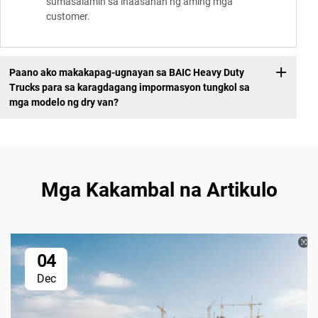
sumasalamin sa inaasahan ng aming mga
customer.
Paano ako makakapag-ugnayan sa BAIC Heavy Duty
Trucks para sa karagdagang impormasyon tungkol sa
mga modelo ng dry van?
Mga Kakambal na Artikulo
04
Dec