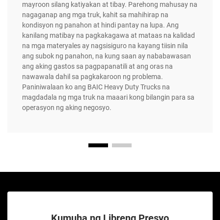
mayroon silang katiyakan at tibay. Parehong mahusay na
nagaganap ang mga truk, kahit sa mahihirap na
kondisyon ng panahon at hindi pantay na lupa. Ang
kanilang matibay na pagkakagawa at mataas na kalidad
na mga materyales ay nagsisiguro na kayang tiisin nila
ang subok ng panahon, na kung saan ay nababawasan
ang aking gastos sa pagpapanatili at ang oras na
nawawala dahil sa pagkakaroon ng problema.
Paniniwalaan ko ang BAIC Heavy Duty Trucks na
magdadala ng mga truk na maaari kong bilangin para sa
operasyon ng aking negosyo.
Kumuha ng Libreng Presyo