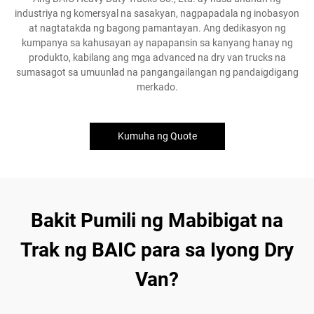
industriya ng komersyal na sasakyan, nagpapadala ng inobasyon
at nagtatakda ng bagong pamantayan. Ang dedikasyon ng
kumpanya sa kahusayan ay napapansin sa kanyang hanay ng
produkto, kabilang ang mga advanced na dry van trucks na
sumasagot sa umuunlad na pangangailangan ng pandaigdigang
merkado.
Kumuha ng Quote
Bakit Pumili ng Mabibigat na
Trak ng BAIC para sa Iyong Dry
Van?