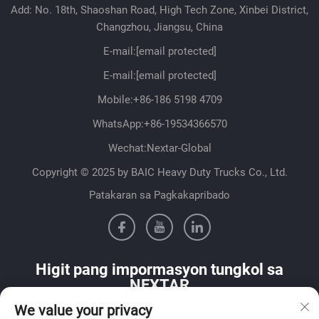
Add: No. 18th, Shaoshan Road, High Tech Zone, Xinbei District,
Changzhou, Jiangsu, China
E-mail:
[email protected]
E-mail:
[email protected]
Mobile:
+86-186 5198 4709
WhatsApp:
+86-19534366570
Wechat:Nextar-Global
Copyright © 2025 by BAIC Heavy Duty Trucks Co., Ltd.
Patakaran sa Pagkakapribado
Higit pang impormasyon tungkol sa
NEXTAR
We value your privacy
Makipag-ugnayan sa aming sales team sa iyong bansa