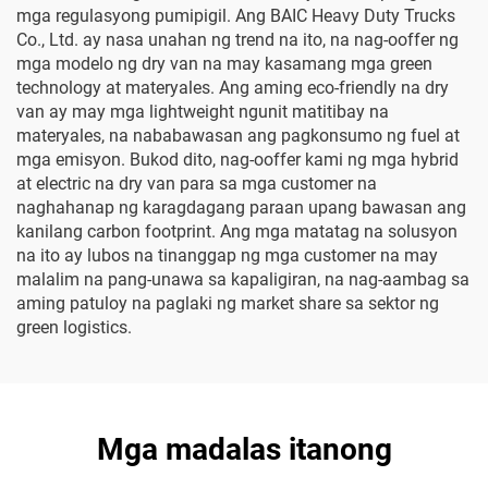
mga regulasyong pumipigil. Ang BAIC Heavy Duty Trucks
Co., Ltd. ay nasa unahan ng trend na ito, na nag-ooffer ng
mga modelo ng dry van na may kasamang mga green
technology at materyales. Ang aming eco-friendly na dry
van ay may mga lightweight ngunit matitibay na
materyales, na nababawasan ang pagkonsumo ng fuel at
mga emisyon. Bukod dito, nag-ooffer kami ng mga hybrid
at electric na dry van para sa mga customer na
naghahanap ng karagdagang paraan upang bawasan ang
kanilang carbon footprint. Ang mga matatag na solusyon
na ito ay lubos na tinanggap ng mga customer na may
malalim na pang-unawa sa kapaligiran, na nag-aambag sa
aming patuloy na paglaki ng market share sa sektor ng
green logistics.
Mga madalas itanong