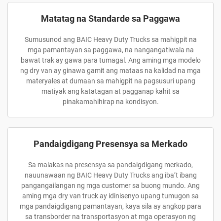
Matatag na Standarde sa Paggawa
Sumusunod ang BAIC Heavy Duty Trucks sa mahigpit na
mga pamantayan sa paggawa, na nangangatiwala na
bawat trak ay gawa para tumagal. Ang aming mga modelo
ng dry van ay ginawa gamit ang mataas na kalidad na mga
materyales at dumaan sa mahigpit na pagsusuri upang
matiyak ang katatagan at pagganap kahit sa
pinakamahihirap na kondisyon.
Pandaigdigang Presensya sa Merkado
Sa malakas na presensya sa pandaigdigang merkado,
nauunawaan ng BAIC Heavy Duty Trucks ang iba’t ibang
pangangailangan ng mga customer sa buong mundo. Ang
aming mga dry van truck ay idinisenyo upang tumugon sa
mga pandaigdigang pamantayan, kaya sila ay angkop para
sa transborder na transportasyon at mga operasyon ng