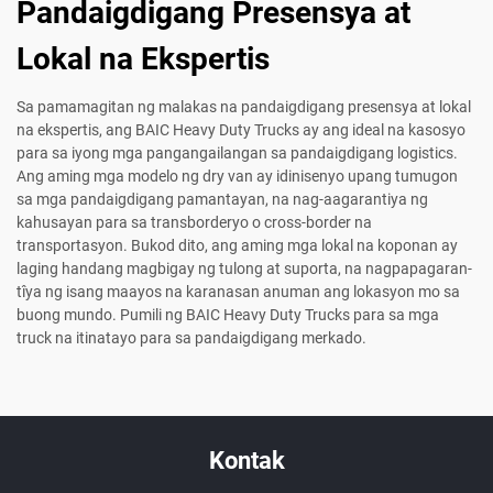
Pandaigdigang Presensya at
Lokal na Ekspertis
Sa pamamagitan ng malakas na pandaigdigang presensya at lokal
na ekspertis, ang BAIC Heavy Duty Trucks ay ang ideal na kasosyo
para sa iyong mga pangangailangan sa pandaigdigang logistics.
Ang aming mga modelo ng dry van ay idinisenyo upang tumugon
sa mga pandaigdigang pamantayan, na nag-aagarantiya ng
kahusayan para sa transborderyo o cross-border na
transportasyon. Bukod dito, ang aming mga lokal na koponan ay
laging handang magbigay ng tulong at suporta, na nagpapagaran­
tîya ng isang maayos na karanasan anuman ang lokasyon mo sa
buong mundo. Pumili ng BAIC Heavy Duty Trucks para sa mga
truck na itinatayo para sa pandaigdigang merkado.
Kontak