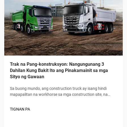
Trak na Pang-konstruksyon: Nangungunang 3
Dahilan Kung Bakit Ito ang Pinakamainit sa mga
Sityo ng Gawaan
Sa buong mundo, ang construction truck ay isang hindi
mapapalitan na workhorse sa mga construction site, na
nagpapatakbo sa bawat yugto ng paggawa mula sa unang
paghukay hanggang sa huling paghahatid ng mga
TIGNAN PA
materyales. Hindi tulad ng karaniwang komersyal na
sasakyan, ang construction truck ay idinisenyo...