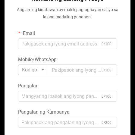
Ang aming kinatawan ay makikipag-ugnayan sa iyo sa
lalong madaling panahon.
Email
0/100
Mobile/WhatsApp
Kodigo
0/100
Pangalan
0/100
Pangalan ng Kumpanya
0/200