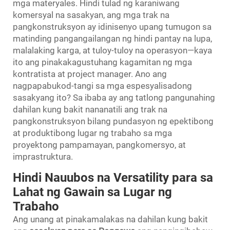
mga materyales. Hindi tulad ng karaniwang
komersyal na sasakyan, ang mga trak na
pangkonstruksyon ay idinisenyo upang tumugon sa
matinding pangangailangan ng hindi pantay na lupa,
malalaking karga, at tuloy-tuloy na operasyon—kaya
ito ang pinakakagustuhang kagamitan ng mga
kontratista at project manager. Ano ang
nagpapabukod-tangi sa mga espesyalisadong
sasakyang ito? Sa ibaba ay ang tatlong pangunahing
dahilan kung bakit nananatili ang trak na
pangkonstruksyon bilang pundasyon ng epektibong
at produktibong lugar ng trabaho sa mga
proyektong pampamayan, pangkomersyo, at
imprastruktura.
Hindi Nauubos na Versatility para sa
Lahat ng Gawain sa Lugar ng
Trabaho
Ang unang at pinakamalakas na dahilan kung bakit