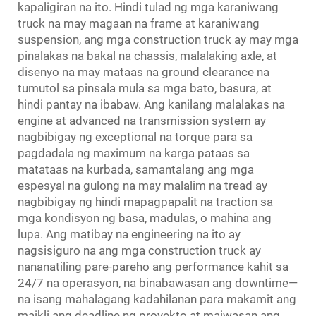
kapaligiran na ito. Hindi tulad ng mga karaniwang
truck na may magaan na frame at karaniwang
suspension, ang mga construction truck ay may mga
pinalakas na bakal na chassis, malalaking axle, at
disenyo na may mataas na ground clearance na
tumutol sa pinsala mula sa mga bato, basura, at
hindi pantay na ibabaw. Ang kanilang malalakas na
engine at advanced na transmission system ay
nagbibigay ng exceptional na torque para sa
pagdadala ng maximum na karga pataas sa
matataas na kurbada, samantalang ang mga
espesyal na gulong na may malalim na tread ay
nagbibigay ng hindi mapagpapalit na traction sa
mga kondisyon ng basa, madulas, o mahina ang
lupa. Ang matibay na engineering na ito ay
nagsisiguro na ang mga construction truck ay
nananatiling pare-pareho ang performance kahit sa
24/7 na operasyon, na binabawasan ang downtime—
na isang mahalagang kadahilanan para makamit ang
maikli ang deadline ng proyekto at maiwasan ang