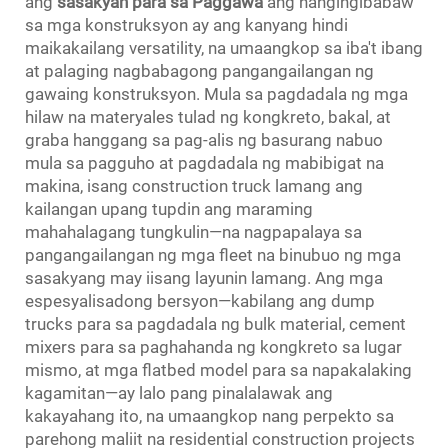
ang
sasakyan para sa Paggawa
ang nangingibabaw
sa mga konstruksyon ay ang kanyang hindi
maikakailang versatility, na umaangkop sa iba't ibang
at palaging nagbabagong pangangailangan ng
gawaing konstruksyon. Mula sa pagdadala ng mga
hilaw na materyales tulad ng kongkreto, bakal, at
graba hanggang sa pag-alis ng basurang nabuo
mula sa pagguho at pagdadala ng mabibigat na
makina, isang construction truck lamang ang
kailangan upang tupdin ang maraming
mahahalagang tungkulin—na nagpapalaya sa
pangangailangan ng mga fleet na binubuo ng mga
sasakyang may iisang layunin lamang. Ang mga
espesyalisadong bersyon—kabilang ang dump
trucks para sa pagdadala ng bulk material, cement
mixers para sa paghahanda ng kongkreto sa lugar
mismo, at mga flatbed model para sa napakalaking
kagamitan—ay lalo pang pinalalawak ang
kakayahang ito, na umaangkop nang perpekto sa
parehong maliit na residential construction projects