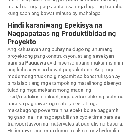
mahal na mga pagkaantala sa mga lugar ng trabaho
kung saan ang bawat minuto ay mahalaga.
Hindi karaniwang Epekisya na
Nagpapataas ng Produktibidad ng
Proyekto
Ang kahusayan ang buhay na dugo ng anumang
proyektong pangkonstruksyon, at ang
sasakyan
para sa Paggawa
ay dinisenyo upang maksimisinhin
ang kahusayan sa bawat pagkakataon. Ang mga
modernong truck na ginagamit sa konstruksyon ay
pinalalapit ang mga tampok ng matalinong disenyo
tulad ng mga mekanismong madaling i-
load/madaling i-unload, mga awtomatikong sistema
para sa paghawak ng materyales, at mga
makabagong powertrain na epektibo sa paggamit
ng gasolina—na nagpapabilis sa cycle time para sa
transportasyon ng materyales at pag-alis ng basura.
Halimbawa, ang mga dump truck na may hydraulic