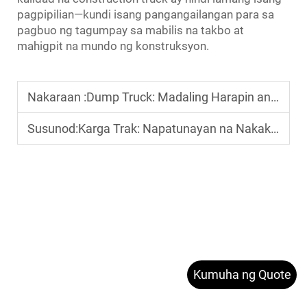
pagpipilian—kundi isang pangangailangan para sa
pagbuo ng tagumpay sa mabilis na takbo at
mahigpit na mundo ng konstruksyon.
Nakaraan :
Dump Truck: Madaling Harapin ang Mabibigat na Karga – Sinuportahan ng mga Pagsubok sa Tibay
Susunod:
Karga Trak: Napatunayan na Nakakapagtagal sa Mataas na Kilometrahe – Pinagkakatiwalaan ng mga Driver sa Mahahabang Biyahe
Kumuha ng Quote