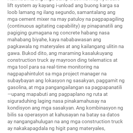
lift system ay kayang i-unload ang buong karga sa
loob lamang ng ilang segundo, samantalang ang
mga cement mixer na may patuloy na pagpapagiling
(continuous agitating capability) ay pinapanatili ang
pagiging gumagana ng concrete habang nasa
mahabang biyahe, kaya nababawasan ang
pagkawala ng materyales at ang kailangang ulitin na
gawa. Bukod dito, ang maraming kasalukuyang
construction truck ay mayroon ding telematics at
mga tool para sa real-time monitoring na
nagpapahintulot sa mga project manager na
subaybayan ang lokasyon ng sasakyan, paggamit ng
gasolina, at mga pangangailangan sa pagpapanatili
—upang mapabuti ang pagpaplano ng ruta at
siguraduhing laging nasa pinakamahusay na
kondisyon ang mga sasakyan. Ang kombinasyon ng
bilis sa operasyon at kahusayan na batay sa datos
ay nangangahulugan na ang mga construction truck
ay nakakapagdala ng higit pang materyales,