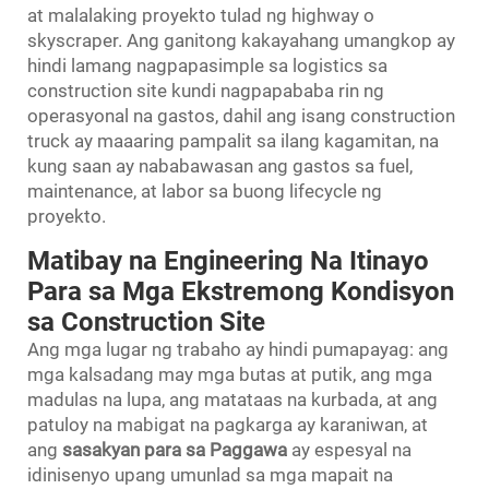
at malalaking proyekto tulad ng highway o
skyscraper. Ang ganitong kakayahang umangkop ay
hindi lamang nagpapasimple sa logistics sa
construction site kundi nagpapababa rin ng
operasyonal na gastos, dahil ang isang construction
truck ay maaaring pampalit sa ilang kagamitan, na
kung saan ay nababawasan ang gastos sa fuel,
maintenance, at labor sa buong lifecycle ng
proyekto.
Matibay na Engineering Na Itinayo
Para sa Mga Ekstremong Kondisyon
sa Construction Site
Ang mga lugar ng trabaho ay hindi pumapayag: ang
mga kalsadang may mga butas at putik, ang mga
madulas na lupa, ang matataas na kurbada, at ang
patuloy na mabigat na pagkarga ay karaniwan, at
ang
sasakyan para sa Paggawa
ay espesyal na
idinisenyo upang umunlad sa mga mapait na