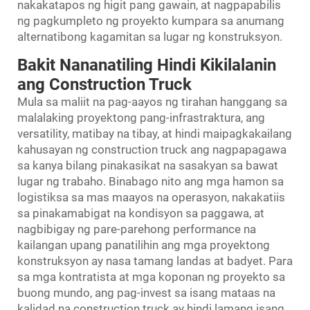
nakakatapos ng higit pang gawain, at nagpapabilis
ng pagkumpleto ng proyekto kumpara sa anumang
alternatibong kagamitan sa lugar ng konstruksyon.
Bakit Nananatiling Hindi Kikilalanin
ang Construction Truck
Mula sa maliit na pag-aayos ng tirahan hanggang sa
malalaking proyektong pang-infrastraktura, ang
versatility, matibay na tibay, at hindi maipagkakailang
kahusayan ng construction truck ang nagpapagawa
sa kanya bilang pinakasikat na sasakyan sa bawat
lugar ng trabaho. Binabago nito ang mga hamon sa
logistiksa sa mas maayos na operasyon, nakakatiis
sa pinakamabigat na kondisyon sa paggawa, at
nagbibigay ng pare-parehong performance na
kailangan upang panatilihin ang mga proyektong
konstruksyon ay nasa tamang landas at badyet. Para
sa mga kontratista at mga koponan ng proyekto sa
buong mundo, ang pag-invest sa isang mataas na
kalidad na construction truck ay hindi lamang isang