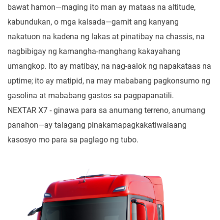
bawat hamon—maging ito man ay mataas na altitude,
kabundukan, o mga kalsada—gamit ang kanyang
nakatuon na kadena ng lakas at pinatibay na chassis, na
nagbibigay ng kamangha-manghang kakayahang
umangkop. Ito ay matibay, na nag-aalok ng napakataas na
uptime; ito ay matipid, na may mababang pagkonsumo ng
gasolina at mababang gastos sa pagpapanatili.
NEXTAR X7 - ginawa para sa anumang terreno, anumang
panahon—ay talagang pinakamapagkakatiwalaang
kasosyo mo para sa paglago ng tubo.