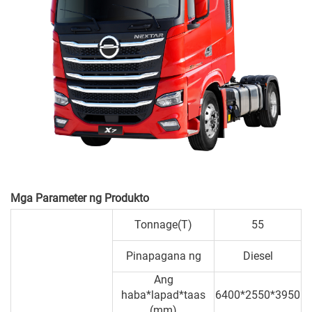
Mga Parameter ng Produkto
Tonnage(T)
55
Pinapagana ng
Diesel
Ang
haba*lapad*taas
6400*2550*3950
(mm)