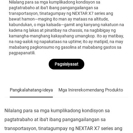
Nilalang para sa mga kumplikadong kondisyon sa
pagtatrabaho at iba't ibang pangangailangan sa
transportasyon, tinatagumpay ng NEXTAR X7 series ang
bawat hamon—maging ito man ay mataas na altitude,
kabundukan, o mga kalsada—gamit ang kanyang nakatuon na
kadena ng lakas at pinatibay na chassis, na nagbibigay ng
kamangha-manghang kakayahang umangkop. Ito ay matibay,
na nag-aalok ng napakataas na uptime; ito ay matipid, na may
mababang pagkonsumo ng gasolina at mababang gastos sa
pagpapanatili.
Pagsisiyasat
Pangkalahatang-ideya
Mga Inirerekomendang Produkto
Nilalang para sa mga kumplikadong kondisyon sa
pagtatrabaho at iba't ibang pangangailangan sa
transportasyon, tinatagumpay ng NEXTAR X7 series ang