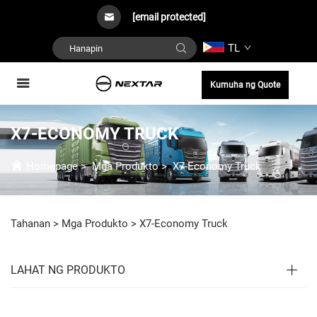
[email protected]
TL
Kumuha ng Quote
X7-ECONOMY TRUCK
Homepage
>
Mga Produkto
>
X7-Economy Truck
Tahanan >
Mga Produkto
>
X7-Economy Truck
LAHAT NG PRODUKTO