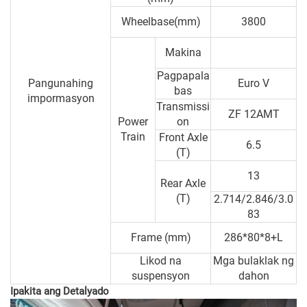
Wheelbase(mm)
3800
Makina
Pagpapala
Pangunahing
Euro V
bas
impormasyon
Transmissi
ZF 12AMT
Power
on
Train
Front Axle
6.5
(T)
13
Rear Axle
(T)
2.714/2.846/3.0
83
Frame (mm)
286*80*8+L
Likod na
Mga bulaklak ng
suspensyon
dahon
Ipakita ang Detalyado