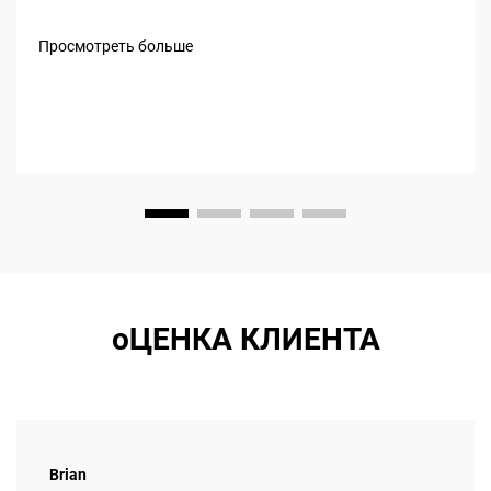
тягачи оснащаются продуманными аэродинамическими
элементами, которые уменьшают сопротивление ветра
Просмотреть больше
и повышают расход топлива. Подумайте о закруглённых
кабинах, современных обтекателях крыши...
оЦЕНКА КЛИЕНТА
Brian