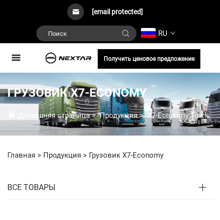
[email protected]
RU
Получить ценовое предложение
ГРУЗОВИК X7-ECONOMY
Домашняя страница
>
Продукция
>
X7-Economy Truck
Главная >
Продукция
>
Грузовик X7-Economy
ВСЕ ТОВАРЫ