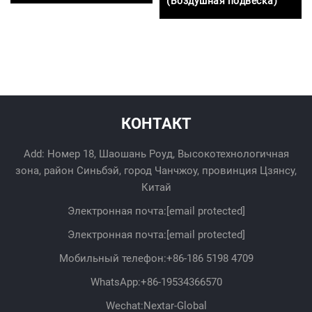
(Воздушная подвеска)
КОНТАКТ
Add: Номер 18, Шаошань Роуд, Высокотехнологичная
зона, район Синьбэй, город Чанчжоу, провинция Цзянсу,
Китай
Электронная почта:
[email protected]
Электронная почта:
[email protected]
Мобильный телефон:
+86-186 5198 4709
WhatsApp:
+86-19534366570
Wechat:Nextar-Global