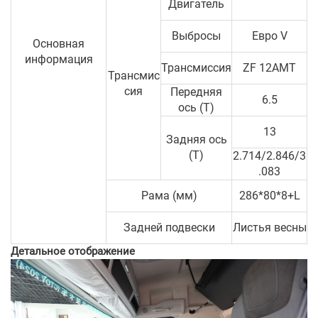
Двигатель
Выбросы
Евро V
Основная
информация
Трансмиссия
ZF 12AMT
Трансмис
сия
Передняя
6.5
ось (T)
13
Задняя ось
(T)
2.714/2.846/3
.083
Рама (мм)
286*80*8+L
Задней подвески
Листья весны
Детальное отображение