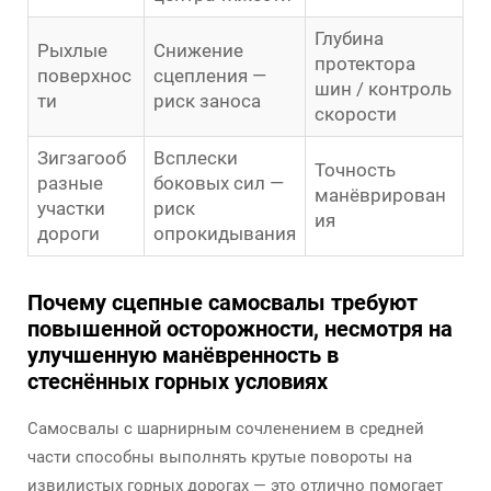
Глубина
Рыхлые
Снижение
протектора
поверхнос
сцепления —
шин / контроль
ти
риск заноса
скорости
Зигзагооб
Всплески
Точность
разные
боковых сил —
манёврирован
участки
риск
ия
дороги
опрокидывания
Почему сцепные самосвалы требуют
повышенной осторожности, несмотря на
улучшенную манёвренность в
стеснённых горных условиях
Самосвалы с шарнирным сочленением в средней
части способны выполнять крутые повороты на
извилистых горных дорогах — это отлично помогает