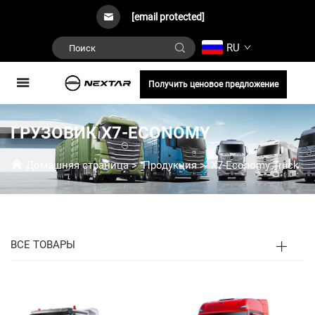
[email protected]
RU
Получить ценовое предложение
ГРУЗОВИК X7-ECONOMY
Домашняя страница
>
Продукция
>
X7-Economy Truck
ВСЕ ТОВАРЫ