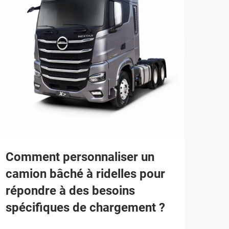
Co
peu
fon
Comment personnaliser un
mo
camion bâché à ridelles pour
répondre à des besoins
Défis
spécifiques de chargement ?
cami
mont