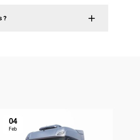
s ?
04
2
Feb
Ma