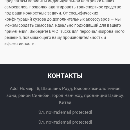
предлагаем варианты индивидуальной настройки наших
самосвалов, позволяя адаптировать транспортное средство
под ваши конкретные задачи. От специфических
конфигураций кузова до дополнительных аксессуаров — мы
можем создать самосвал, идеально подходящий для вашего
применения. Выберите BAIC Trucks для персонализированного
решения, повышающего вашу производительность и
эффективность.
КОНТАКТЫ
Add: Номер 18, Шаошань Роуд, Высокотехнологичная
зона, район Синьбэй, город Чанчжоу, провинция Цзянсу,
Китай
Эл. почта:
[email protected]
Эл. почта:
[email protected]