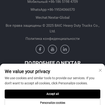
Мобильный:
+86-186 5198 4709
WhatsApp:
+86-19534366570
Wechat:Nextar-Global
Все права защищены © 2025 BAIC Heavy Duty Trucks Co.,
Ltd.
Политика конфиденциальности
ПОДРОБНЕЕ О NEXTAR
We value your privacy
Свяжитесь с нашей командой продаж в вашей стране
We use cookies and similar tools to provide our services. If you
don't want to accept all cookies, click Personalize cookies.
Accept all
Отправить
Personalize cookies