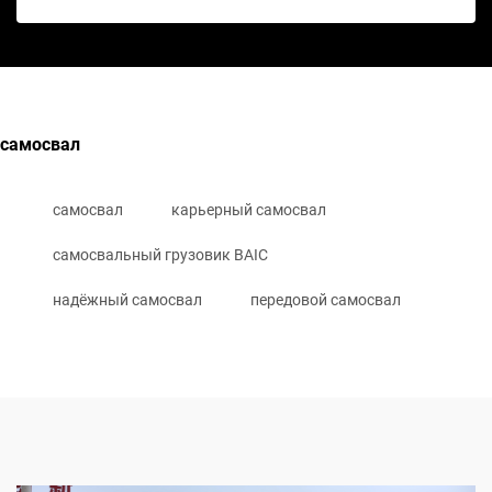
самосвал
самосвал
карьерный самосвал
самосвальный грузовик BAIC
надёжный самосвал
передовой самосвал