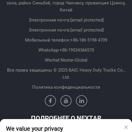
зона, район Синьбэй, город Чанчжоу, провинция Цзянсу,
Китай
Электронная почта:
[email protected]
Электронная почта:
[email protected]
Мобильный телефон:
+86-186 5198 4709
WhatsApp:
+86-19534366570
Wechat:Nextar-Global
Все права защищены © 2025 BAIC Heavy Duty Trucks Co.,
Ltd.
Политика конфиденциальности
ПОДРОБНЕЕ О NEXTAR
We value your privacy
Свяжитесь с нашей командой продаж в вашей стране