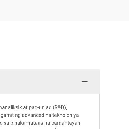
analiksik at pag-unlad (R&D),
gamit ng advanced na teknolohiya
od sa pinakamataas na pamantayan