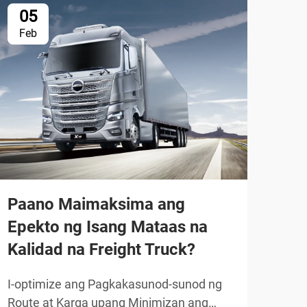
05
2
Feb
Ma
Paano Maimaksima ang
Paa
Epekto ng Isang Mataas na
Tru
Kalidad na Freight Truck?
Ope
buk
I-optimize ang Pagkakasunod-sunod ng
Route at Karga upang Minimizan ang