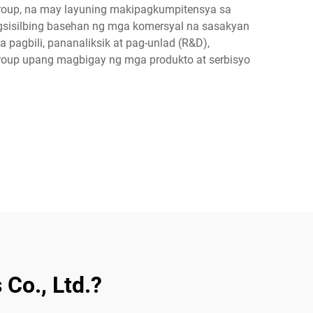
 Group, na may layuning makipagkumpitensya sa
gsisilbing basehan ng mga komersyal na sasakyan
pagbili, pananaliksik at pag-unlad (R&D),
roup upang magbigay ng mga produkto at serbisyo
 Co., Ltd.?