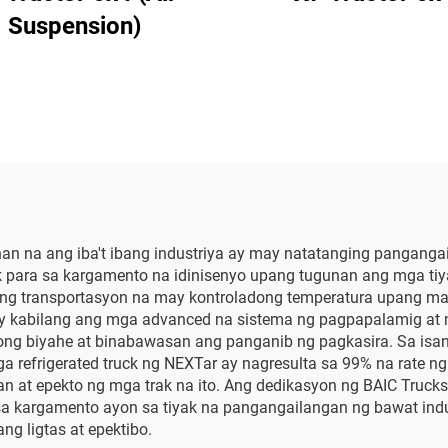
Suspension)
ihan na ang iba't ibang industriya ay may natatanging pangang
 para sa kargamento na idinisenyo upang tugunan ang mga tiy
 ng transportasyon na may kontroladong temperatura upang map
 ay kabilang ang mga advanced na sistema ng pagpapalamig at
ong biyahe at binabawasan ang panganib ng pagkasira. Sa isa
refrigerated truck ng NEXTar ay nagresulta sa 99% na rate n
n at epekto ng mga trak na ito. Ang dedikasyon ng BAIC Trucks
sa kargamento ayon sa tiyak na pangangailangan ng bawat ind
g ligtas at epektibo.