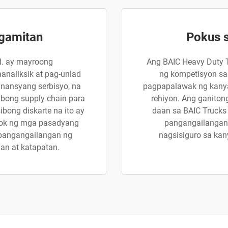
gamitan
Pokus s
d. ay mayroong
Ang BAIC Heavy Duty T
analiksik at pag-unlad
ng kompetisyon sa
nansyang serbisyo, na
pagpapalawak ng kanya
bong supply chain para
rehiyon. Ang ganito
ong diskarte na ito ay
daan sa BAIC Trucks
lok ng mga pasadyang
pangangailangan
 pangangailangan ng
nagsisiguro sa ka
an at katapatan.