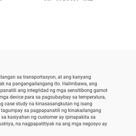
ailangan sa transportasyon, at ang kanyang
ak na pangangailangang ito. Halimbawa, ang
anatili ang integridad ng mga sensitibong gamot
 mga device para sa pagsubaybay sa temperatura,
ng case study na kinasasangkutan ng isang
g tagumpay sa pagpapanatili ng kinakailangang
 sa kasiyahan ng customer ay ipinapakita sa
ustriya, na nagpapatitiyak na ang mga negosyo ay