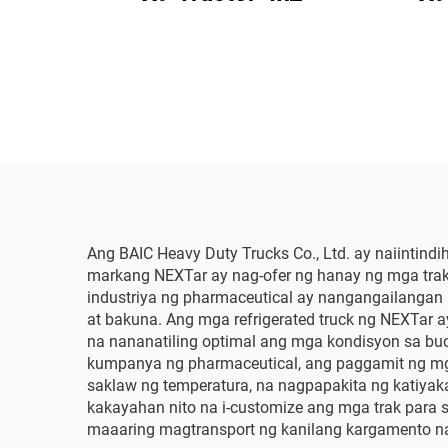
Ang BAIC Heavy Duty Trucks Co., Ltd. ay naiintind
markang NEXTar ay nag-ofer ng hanay ng mga trak
industriya ng pharmaceutical ay nangangailangan
at bakuna. Ang mga refrigerated truck ng NEXTar
na nananatiling optimal ang mga kondisyon sa bu
kumpanya ng pharmaceutical, ang paggamit ng mga 
saklaw ng temperatura, na nagpapakita ng katiyaka
kakayahan nito na i-customize ang mga trak para 
maaaring magtransport ng kanilang kargamento nan