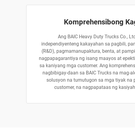
Komprehensibong Ka
Ang BAIC Heavy Duty Trucks Co., Lt
independiyenteng kakayahan sa pagbili, pan
(R&D), pagmamanupaktura, benta, at pampi
nagpapagarantiya ng isang maayos at epekti
sa kaniyang mga customer. Ang komprehensib
nagbibigay-daan sa BAIC Trucks na mag-a
solusyon na tumutugon sa mga tiyak na
customer, na nagpapataas ng kasiyah