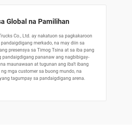
a Global na Pamilihan
rucks Co., Ltd. ay nakatuon sa pagkakaroon
 pandaigdigang merkado, na may diin sa
ng presensya sa Timog Tsina at sa iba pang
ng pandaigdigang pananaw ang nagbibigay-
 na maunawaan at tugunan ang iba’t ibang
 ng mga customer sa buong mundo, na
nyang tagumpay sa pandaigdigang arena.