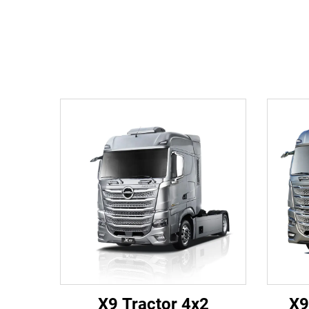
X9 Tractor 4x2
X9