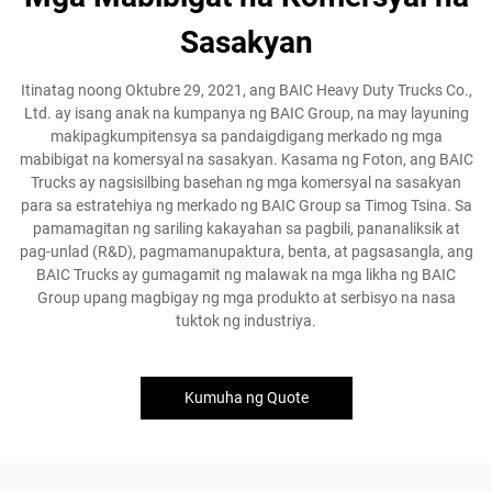
Sasakyan
Itinatag noong Oktubre 29, 2021, ang BAIC Heavy Duty Trucks Co.,
Ltd. ay isang anak na kumpanya ng BAIC Group, na may layuning
makipagkumpitensya sa pandaigdigang merkado ng mga
mabibigat na komersyal na sasakyan. Kasama ng Foton, ang BAIC
Trucks ay nagsisilbing basehan ng mga komersyal na sasakyan
para sa estratehiya ng merkado ng BAIC Group sa Timog Tsina. Sa
pamamagitan ng sariling kakayahan sa pagbili, pananaliksik at
pag-unlad (R&D), pagmamanupaktura, benta, at pagsasangla, ang
BAIC Trucks ay gumagamit ng malawak na mga likha ng BAIC
Group upang magbigay ng mga produkto at serbisyo na nasa
tuktok ng industriya.
Kumuha ng Quote