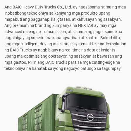
Ang BAIC Heavy Duty Trucks Co., Ltd. ay nagsasama-sama ng mga
inobatibong teknolohiya sa kaniyang mga produkto upang
mapabuti ang pagganap, kaligtasan, at kahusayan ng sasakyan.
Ang premium na brand ng kumpanya na NEXTAR ay may mga
advanced na engine, transmission, at sistema ng pagsuspinde na
nagbibigay ng superior na kapangyarihan at kontrol. Bukod dito,
ang mga intelligent driving assistance system at telematics solution
ng BAIC Trucks ay nagbibigay ng real-time na data at insights
upang ma-optimize ang operasyon ng sasakyan at bawasan ang
mga gastos. Piliin ang BAIC Trucks para sa mga cutting-edge na
teknolohiya na hahatak sa iyong negosyo patungo sa tagumpay.