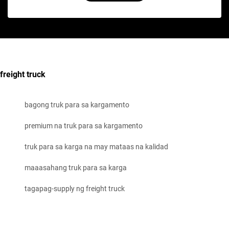
freight truck
bagong truk para sa kargamento
premium na truk para sa kargamento
truk para sa karga na may mataas na kalidad
maaasahang truk para sa karga
tagapag-supply ng freight truck