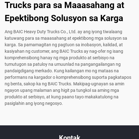
Trucks para sa Maaasahang at
Epektibong Solusyon sa Karga
Ang BAIC Heavy Duty Trucks Co., Ltd. ay ang iyong tiwalaang
katuwang para sa maaasahang at epektibong mga solusyon sa
karga. Sa pamamagitan ng pagtuon sa inobasyon, kalidad, at
kasiyahan ng customer, ang BAIC Trucks ay nag-ofer ng isang
komprehensibong hanay ng mga produkto at serbisyo na
tumutugon sa patuloy na umuunlad na pangangailangan ng
pandaigdigang merkado. Kung kailangan mo ng mataas na
performans na kargador o komprehensibong suporta pagkatapos
ng benta, sakop ka ng BAIC Trucks. Makipag-ugnayan sa amin
ngayon upang malaman ang higit pa tungkol sa aming mga
produkto at serbisyo, at kung paano tayo makakatulong na
pasiglahin ang iyong negosyo.
Kontak