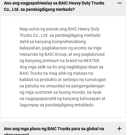
Ano ang nagpapahiwalay sa BAIC Heavy Duty Trucks
Co., Ltd. sa pandaigdigang merkado?
Nag-uutos ng pansin ang BAIC Heavy Duty
Trucks Co., Ltd. sa pandaigdigang merkado
dahil sa kanyang komprehensibong
kakayahan, pagkakaroon ng access sa mga
resources ng BAIC Group, at ang paglulunsad
ng kanyang premium na brand na NEXTAR.
Ang mga salik na ito ang nagbibigay-daan sa
BAIC Trucks na mag-alok ng mataas na
kalidad na produkto at serbisyo na tumutugon
sa patuloy na umuunlad na pangangailangan
ng mga customer sa buong mundo, na tiyak
na nagpapapanatili ng kanyang kahusayan at
tagumpay sa pandaigdigang entablado.
Ano ang mga plano ng BAIC Trucks para sa global na
ekspansyon?