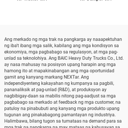
Ang merkado ng mga trak na pangkarga ay naaapektuhan
ng iba't ibang mga salik, kabilang ang mga kondisyon sa
ekonomiya, mga pagbabago sa regulasyon, at mga pag-
unlad sa teknolohiya. Ang BAIC Heavy Duty Trucks Co., Ltd.
ay nasa mahusay na posisyon upang harapin ang mga
hamong ito at mapakinabangan ang mga oportunidad
gamit ang kanyang markang NEXTar. Ang
independiyenteng kakayahan ng kumpanya sa pagbili,
pananaliksik at pag-unlad (R&D), at produksyon ay
nagbibigay-daan sa mabilis nitong pag-aadjust sa mga
pagbabago sa merkado at feedback ng mga customer, na
patuloy na pinabubuti ang kanyang mga produkto upang
tugunan ang pinakabagong pamantayan ng industriya.
Halimbawa, bilang tugon sa tumataas na demand para sa
mga trak na pangkarga na may mataas na kahusayan sa