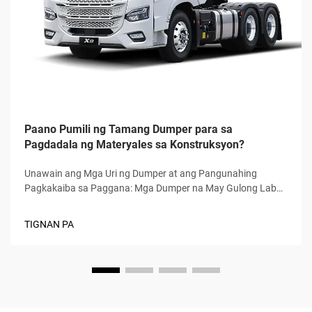
Paano Pumili ng Tamang Dumper para sa
Pagdadala ng Materyales sa Konstruksyon?
Unawain ang Mga Uri ng Dumper at ang Pangunahing
Pagkakaiba sa Paggana: Mga Dumper na May Gulong Laban
sa Mga Dumper na May Track—Traction, Estabilidad, at
Sensibilidad sa Surface: Ang mga dumper na may gulong ay
TIGNAN PA
gumagana nang pinakamabuti sa matitibay na lupa tulad ng
napatigas na lupa o aspalto, na nagbibigay ng mas mabilis
na paggalaw at mas maayos na paglalakbay sa mga
operator...