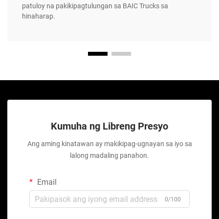
patuloy na pakikipagtulungan sa BAIC Trucks sa
hinaharap.
Kumuha ng Libreng Presyo
Ang aming kinatawan ay makikipag-ugnayan sa iyo sa
lalong madaling panahon.
Email
0/100