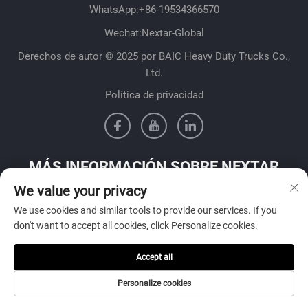
WhatsApp:
+86-19534366570
Wechat:Nextar-Global
Derechos de autor © 2025 por BAIC Heavy Duty Trucks Co.,
Ltd.
Política de privacidad
MÁS INFORMACIÓN SOBRE NEXTAR
We value your privacy
Póngase en contacto con nuestro equipo de ventas en su país
We use cookies and similar tools to provide our services. If you
don't want to accept all cookies, click Personalize cookies.
Accept all
Enviar
Personalize cookies