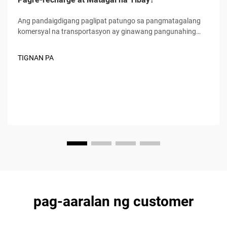
Ang pandaigdigang paglipat patungo sa pangmatagalang
komersyal na transportasyon ay ginawang pangunahing
pokus ng logistics at freight industry ang mga electric truck,
kung saan ang mabilis na charging speed at matagal na
TIGNAN PA
durability ang naging dalawang hindi maipagkakait na
pamantayan para sa mga mamimili. Hindi lamang...
pag-aaralan ng customer