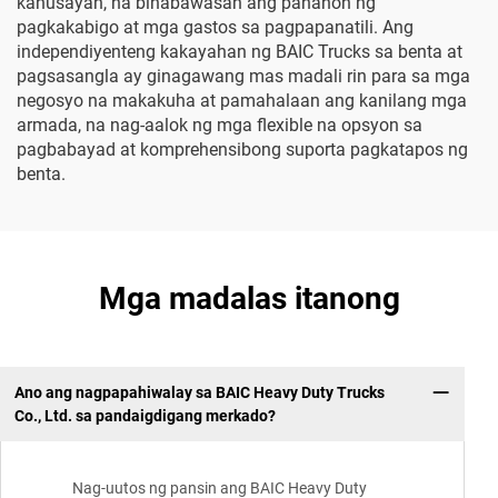
kahusayan, na binabawasan ang panahon ng
pagkakabigo at mga gastos sa pagpapanatili. Ang
independiyenteng kakayahan ng BAIC Trucks sa benta at
pagsasangla ay ginagawang mas madali rin para sa mga
negosyo na makakuha at pamahalaan ang kanilang mga
armada, na nag-aalok ng mga flexible na opsyon sa
pagbabayad at komprehensibong suporta pagkatapos ng
benta.
Mga madalas itanong
Ano ang nagpapahiwalay sa BAIC Heavy Duty Trucks
Co., Ltd. sa pandaigdigang merkado?
Nag-uutos ng pansin ang BAIC Heavy Duty