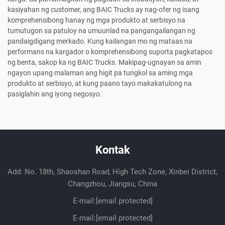
kasiyahan ng customer, ang BAIC Trucks ay nag-ofer ng isang
komprehensibong hanay ng mga produkto at serbisyo na
tumutugon sa patuloy na umuunlad na pangangailangan ng
pandaigdigang merkado. Kung kailangan mo ng mataas na
performans na kargador o komprehensibong suporta pagkatapos
ng benta, sakop ka ng BAIC Trucks. Makipag-ugnayan sa amin
ngayon upang malaman ang higit pa tungkol sa aming mga
produkto at serbisyo, at kung paano tayo makakatulong na
pasiglahin ang iyong negosyo.
Kontak
Add: No. 18th, Shaoshan Road, High Tech Zone, Xinbei District,
Changzhou, Jiangsu, China
E-mail:
[email protected]
E-mail:
[email protected]