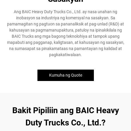
Ang BAIC Heavy Duty Trucks Co., Ltd. ay nasa unahan ng
inobasyon sa industriya ng komersyal na sasakyan. Sa
pamamagitan ng pagtuon sa pananaliksik at pag-unlad (R&D) at
kahusayan sa pagmamanupaktura, patuloy na ipinakikilala ng
BAIC Trucks ang mga bagong teknolohiya at tampok upang
mapabuti ang pagganap, kaligtasan, at kahusayan ng sasakyan,
na sumasapat sa pinakamataas na pamantayan ng kalidad at
pagkakatiwalaan.
Kumuha ng Quote
Bakit Pipiliin ang BAIC Heavy
Duty Trucks Co., Ltd.?