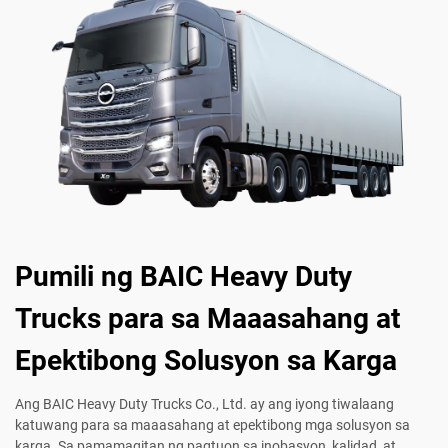
Pumili ng BAIC Heavy Duty
Trucks para sa Maaasahang at
Epektibong Solusyon sa Karga
Ang BAIC Heavy Duty Trucks Co., Ltd. ay ang iyong tiwalaang
katuwang para sa maaasahang at epektibong mga solusyon sa
karga. Sa pamamagitan ng pagtuon sa inobasyon, kalidad, at