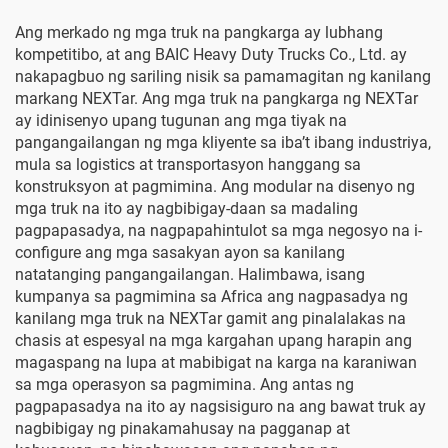
Ang merkado ng mga truk na pangkarga ay lubhang
kompetitibo, at ang BAIC Heavy Duty Trucks Co., Ltd. ay
nakapagbuo ng sariling nisik sa pamamagitan ng kanilang
markang NEXTar. Ang mga truk na pangkarga ng NEXTar
ay idinisenyo upang tugunan ang mga tiyak na
pangangailangan ng mga kliyente sa iba’t ibang industriya,
mula sa logistics at transportasyon hanggang sa
konstruksyon at pagmimina. Ang modular na disenyo ng
mga truk na ito ay nagbibigay-daan sa madaling
pagpapasadya, na nagpapahintulot sa mga negosyo na i-
configure ang mga sasakyan ayon sa kanilang
natatanging pangangailangan. Halimbawa, isang
kumpanya sa pagmimina sa Africa ang nagpasadya ng
kanilang mga truk na NEXTar gamit ang pinalalakas na
chasis at espesyal na mga kargahan upang harapin ang
magaspang na lupa at mabibigat na karga na karaniwan
sa mga operasyon sa pagmimina. Ang antas ng
pagpapasadya na ito ay nagsisiguro na ang bawat truk ay
nagbibigay ng pinakamahusay na pagganap at