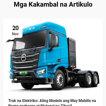
Mga Kakambal na Artikulo
20
Nov
Trak na Elektriko: Aling Modelo ang May Mabilis na
Pagre-recharge at Matagal na Tibay?