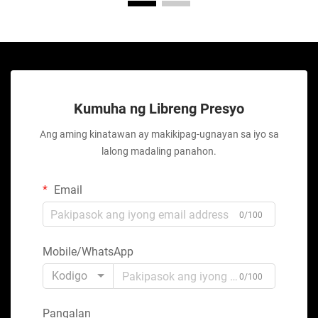
Kumuha ng Libreng Presyo
Ang aming kinatawan ay makikipag-ugnayan sa iyo sa
lalong madaling panahon.
Email
0/100
Mobile/WhatsApp
Kodigo
0/100
Pangalan