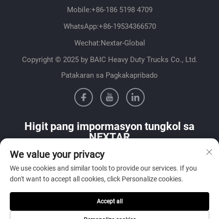
Mobile:
+86-186 5198 4709
WhatsApp:
+86-19534366570
Wechat:Nextar-Global
Copyright © 2025 by BAIC Heavy Duty Trucks Co., Ltd.
Patakaran sa Pagkakapribado
Higit pang impormasyon tungkol sa
NEXTAR
We value your privacy
Makipag-ugnayan sa aming sales team sa iyong bansa
We use cookies and similar tools to provide our services. If you
don't want to accept all cookies, click Personalize cookies.
Accept all
Isumite