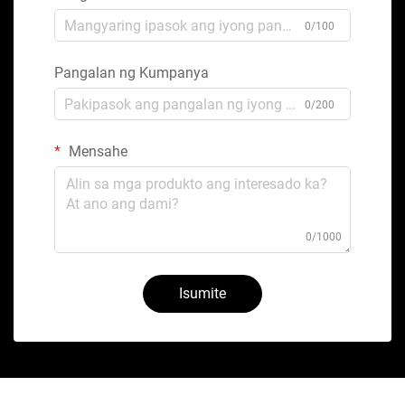
0/100
Pangalan ng Kumpanya
0/200
Mensahe
0/1000
Isumite