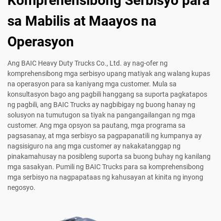
Komprehensibong Serbisyo para
sa Mabilis at Maayos na
Operasyon
Ang BAIC Heavy Duty Trucks Co., Ltd. ay nag-ofer ng
komprehensibong mga serbisyo upang matiyak ang walang kupas
na operasyon para sa kaniyang mga customer. Mula sa
konsultasyon bago ang pagbili hanggang sa suporta pagkatapos
ng pagbili, ang BAIC Trucks ay nagbibigay ng buong hanay ng
solusyon na tumutugon sa tiyak na pangangailangan ng mga
customer. Ang mga opsyon sa pautang, mga programa sa
pagsasanay, at mga serbisyo sa pagpapanatili ng kumpanya ay
nagsisiguro na ang mga customer ay nakakatanggap ng
pinakamahusay na posibleng suporta sa buong buhay ng kanilang
mga sasakyan. Pumili ng BAIC Trucks para sa komprehensibong
mga serbisyo na nagpapataas ng kahusayan at kinita ng inyong
negosyo.