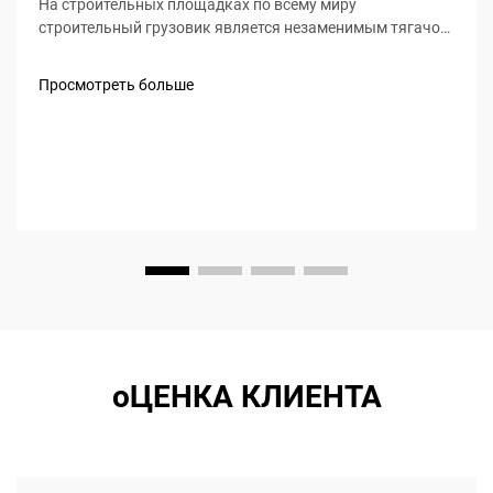
На строительных площадках по всему миру
строительный грузовик является незаменимым тягачом,
обеспечивающим выполнение всех этапов
строительства — от начала земляных работ до
Просмотреть больше
окончательной доставки материалов. В отличие от
стандартных коммерческих автомобилей строительные
грузовики спроектированы...
оЦЕНКА КЛИЕНТА