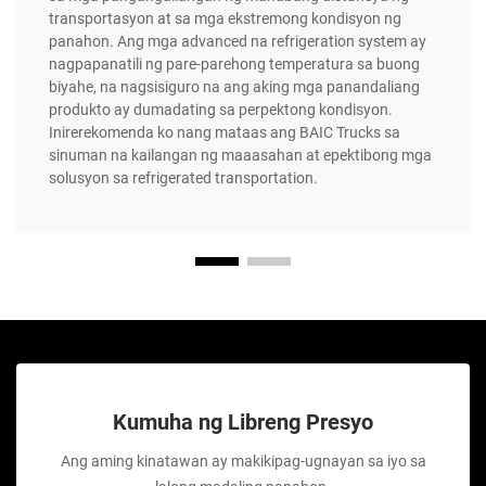
transportasyon at sa mga ekstremong kondisyon ng
panahon. Ang mga advanced na refrigeration system ay
nagpapanatili ng pare-parehong temperatura sa buong
biyahe, na nagsisiguro na ang aking mga panandaliang
produkto ay dumadating sa perpektong kondisyon.
Inirerekomenda ko nang mataas ang BAIC Trucks sa
sinuman na kailangan ng maaasahan at epektibong mga
solusyon sa refrigerated transportation.
Kumuha ng Libreng Presyo
Ang aming kinatawan ay makikipag-ugnayan sa iyo sa