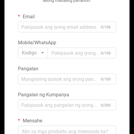
lalong madaling panahon.
Email
0/100
Mobile/WhatsApp
Kodigo
0/100
Pangalan
0/100
Pangalan ng Kumpanya
0/200
Mensahe