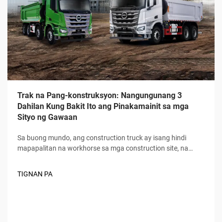
Trak na Pang-konstruksyon: Nangungunang 3
Dahilan Kung Bakit Ito ang Pinakamainit sa mga
Sityo ng Gawaan
Sa buong mundo, ang construction truck ay isang hindi
mapapalitan na workhorse sa mga construction site, na
nagpapatakbo sa bawat yugto ng paggawa mula sa unang
paghukay hanggang sa huling paghahatid ng mga
TIGNAN PA
materyales. Hindi tulad ng karaniwang komersyal na
sasakyan, ang construction truck ay idinisenyo...