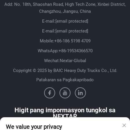
Add: No. 18th, Shaoshan Road, High Tech Zone, Xinbei District,
Changzhou, Jiangsu, China
E-mail:
[email protected]
E-mail:
[email protected]
Mobile:
+86-186 5198 4709
WhatsApp:
+86-19534366570
Wechat:Nextar-Global
Copyright © 2025 by BAIC Heavy Duty Trucks Co., Ltd.
Patakaran sa Pagkakapribado
Higit pang impormasyon tungkol sa
NEXTAR
We value your privacy
Makipag-ugnayan sa aming sales team sa iyong bansa