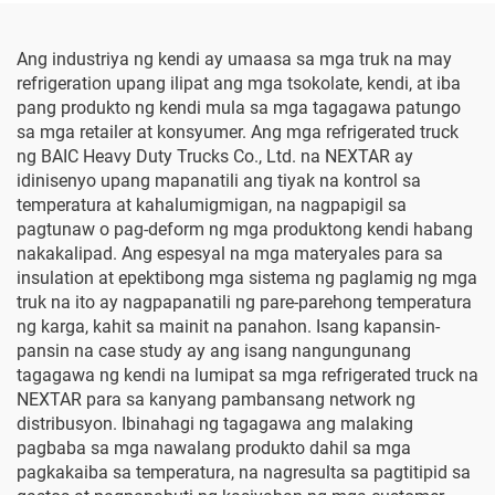
Ang industriya ng kendi ay umaasa sa mga truk na may
refrigeration upang ilipat ang mga tsokolate, kendi, at iba
pang produkto ng kendi mula sa mga tagagawa patungo
sa mga retailer at konsyumer. Ang mga refrigerated truck
ng BAIC Heavy Duty Trucks Co., Ltd. na NEXTAR ay
idinisenyo upang mapanatili ang tiyak na kontrol sa
temperatura at kahalumigmigan, na nagpapigil sa
pagtunaw o pag-deform ng mga produktong kendi habang
nakakalipad. Ang espesyal na mga materyales para sa
insulation at epektibong mga sistema ng paglamig ng mga
truk na ito ay nagpapanatili ng pare-parehong temperatura
ng karga, kahit sa mainit na panahon. Isang kapansin-
pansin na case study ay ang isang nangungunang
tagagawa ng kendi na lumipat sa mga refrigerated truck na
NEXTAR para sa kanyang pambansang network ng
distribusyon. Ibinahagi ng tagagawa ang malaking
pagbaba sa mga nawalang produkto dahil sa mga
pagkakaiba sa temperatura, na nagresulta sa pagtitipid sa