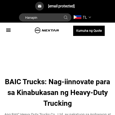
[email protected]
TL
Kumuha ng Quote
BAIC Trucks: Nag-iinnovate para
sa Kinabukasan ng Heavy-Duty
Trucking
Ang BAIC Heavy Duty Trucks Co., Ltd. ay nakatuon sa inobasyon at