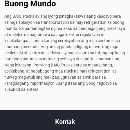
Buong Mundo
Ang BAIC Trucks ay ang iyong pinagkakatiwalaang kasosyo para
sa mga solusyon sa transportasyon na may refrigeration sa buong
mundo. Sa pamamagitan ng malakas na pandaigdigang presensya
at malalim na pag-unawa sa mga lokal na regulasyon at
kinakailangan, handa kaming serbisyuhan ang mga customer sa
anumang merkado. Ang aming pandaigdigang network ng mga
dealership at sentro ng serbisyo ay nagsisiguro na tatanggap ka ng
parehong mataas na antas ng serbisyo at suporta, anuman ang
iyong lokasyon. Pumili ng BAIC Trucks para sa maaasahang,
epektibong, at nababagong mga truck na may refrigeration, at
huwag mag-atubiling makipag-ugnayan sa amin para sa
karagdagang impormasyon upang itaas ang iyong negosyo sa
susunod na antas!
Kontak