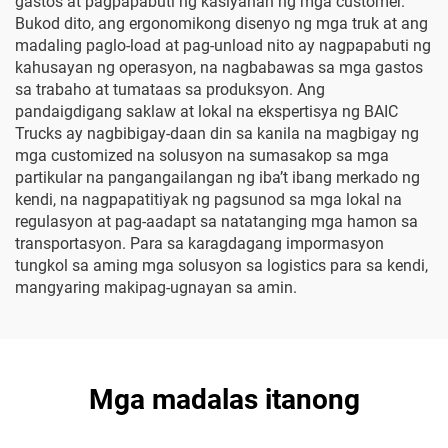
gastos at pagpapabuti ng kasiyahan ng mga customer.
Bukod dito, ang ergonomikong disenyo ng mga truk at ang
madaling paglo-load at pag-unload nito ay nagpapabuti ng
kahusayan ng operasyon, na nagbabawas sa mga gastos
sa trabaho at tumataas sa produksyon. Ang
pandaigdigang saklaw at lokal na ekspertisya ng BAIC
Trucks ay nagbibigay-daan din sa kanila na magbigay ng
mga customized na solusyon na sumasakop sa mga
partikular na pangangailangan ng iba’t ibang merkado ng
kendi, na nagpapatitiyak ng pagsunod sa mga lokal na
regulasyon at pag-aadapt sa natatanging mga hamon sa
transportasyon. Para sa karagdagang impormasyon
tungkol sa aming mga solusyon sa logistics para sa kendi,
mangyaring makipag-ugnayan sa amin.
Mga madalas itanong