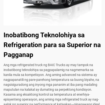
Inobatibong Teknolohiya sa
Refrigeration para sa Superior na
Pagganap
Ang mga refrigerated truck ng BAIC Trucks ay may tampok na
inobatibong teknolohiya sa pagpapalamig na nagmemarka sa
kanila mula sa kompetisyon. Ang aming advanced na sistema ay
nagpapanatili ng pare-parehong temperatura sa buong biyahe, na
nagsisiguradong ang inyong mga pananim at iba pang madaling
maputulan na kalakal ay dumating sa perpektong kondisyon.
Kasama ang eksaktong kontrol sa temperatura at enerhiya-
episyenteng operasyon, ang aming mga refrigerated truck ay nag-
aalok ng superior na performance at katiyakan—ginagawang ideal