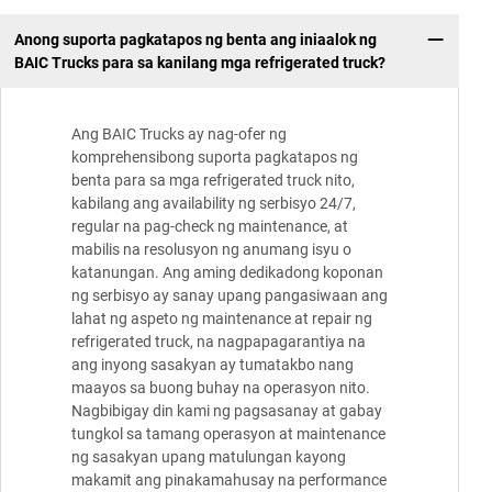
Anong suporta pagkatapos ng benta ang iniaalok ng
BAIC Trucks para sa kanilang mga refrigerated truck?
Ang BAIC Trucks ay nag-ofer ng
komprehensibong suporta pagkatapos ng
benta para sa mga refrigerated truck nito,
kabilang ang availability ng serbisyo 24/7,
regular na pag-check ng maintenance, at
mabilis na resolusyon ng anumang isyu o
katanungan. Ang aming dedikadong koponan
ng serbisyo ay sanay upang pangasiwaan ang
lahat ng aspeto ng maintenance at repair ng
refrigerated truck, na nagpapagarantiya na
ang inyong sasakyan ay tumatakbo nang
maayos sa buong buhay na operasyon nito.
Nagbibigay din kami ng pagsasanay at gabay
tungkol sa tamang operasyon at maintenance
ng sasakyan upang matulungan kayong
makamit ang pinakamahusay na performance