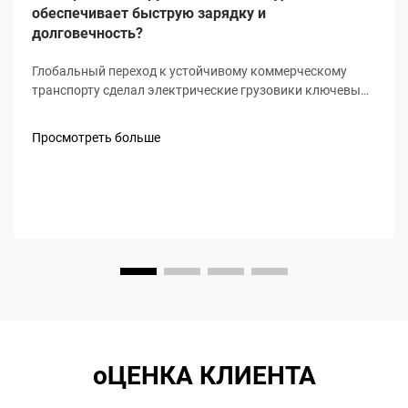
обеспечивает быструю зарядку и
долговечность?
Глобальный переход к устойчивому коммерческому
транспорту сделал электрические грузовики ключевым
направлением для логистических и грузоперевозочных
компаний, при этом высокая скорость зарядки и
Просмотреть больше
длительный срок службы выступают двумя
обязательными критериями для покупателей. Не
просто...
оЦЕНКА КЛИЕНТА