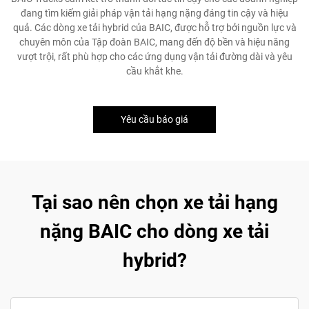
đang tìm kiếm giải pháp vận tải hạng nặng đáng tin cậy và hiệu
quả. Các dòng xe tải hybrid của BAIC, được hỗ trợ bởi nguồn lực và
chuyên môn của Tập đoàn BAIC, mang đến độ bền và hiệu năng
vượt trội, rất phù hợp cho các ứng dụng vận tải đường dài và yêu
cầu khắt khe.
Yêu cầu báo giá
Tại sao nên chọn xe tải hạng
nặng BAIC cho dòng xe tải
hybrid?