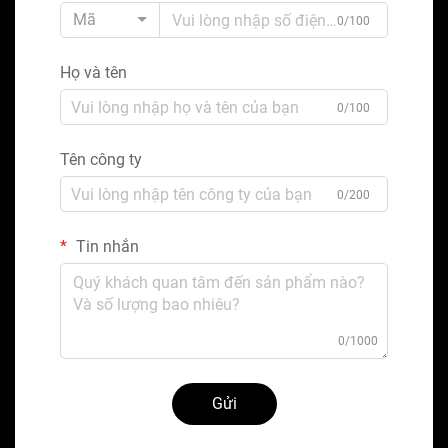
Mã
0/100
Họ và tên
0/100
Tên công ty
0/200
Tin nhắn
0/1000
Gửi