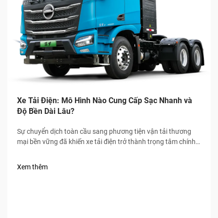
Xe Tải Điện: Mô Hình Nào Cung Cấp Sạc Nhanh và
Độ Bền Dài Lâu?
Sự chuyển dịch toàn cầu sang phương tiện vận tải thương
mại bền vững đã khiến xe tải điện trở thành trọng tâm chính
của ngành logistics và vận tải hàng hóa, trong đó tốc độ sạc
nhanh và độ bền cao là hai tiêu chuẩn bắt buộc đối với người
Xem thêm
mua.