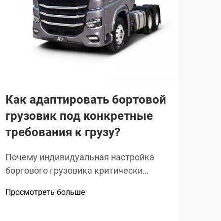
Ка
сн
ко
ло
Эко
Как адаптировать бортовой
гру
грузовик под конкретные
экс
Прос
требования к грузу?
цик
топ
Почему индивидуальная настройка
Гиб
бортового грузовика критически
зна
важна для обеспечения
топ
Просмотреть больше
производительности,
гор
ориентированной на специфический
оста