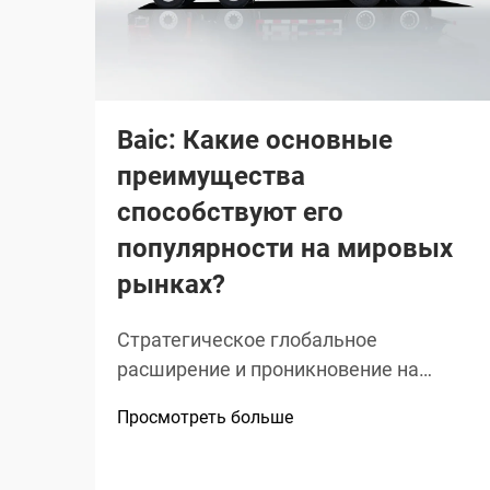
Baic: Какие основные
преимущества
способствуют его
популярности на мировых
рынках?
Стратегическое глобальное
расширение и проникновение на
региональные рынки Вход и рост в
Просмотреть больше
регионе Ближнего Востока и Северной
Африки (БВСА) С 2020 по 2023 год
объем продаж Baic в регионе БВСА рос