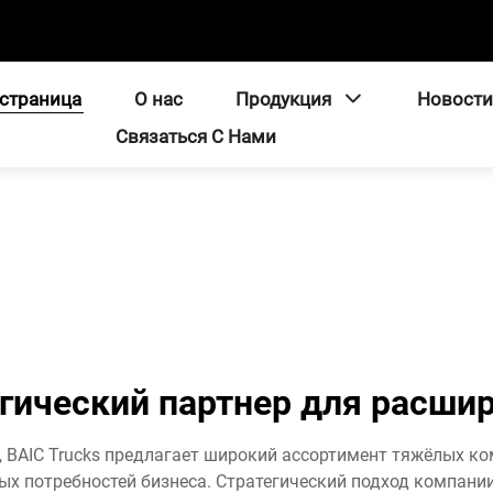
страница
О нас
Продукция
Новост
Связаться С Нами
егический партнер для расши
 BAIC Trucks предлагает широкий ассортимент тяжёлых к
х потребностей бизнеса. Стратегический подход компании