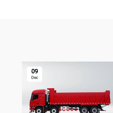
09
Dec