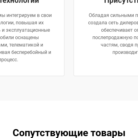
технологий
Присутст
мы интегрируем в свои
Обладая сильными п
логии, повышая их
создала сеть дилеров
ь и эксплуатационные
обеспечивает о
мобили оснащены
послепродажную по
ми, телематикой и
частям, сводя 
ивая бесперебойный и
производи
роцесс.
Сопутствующие товары