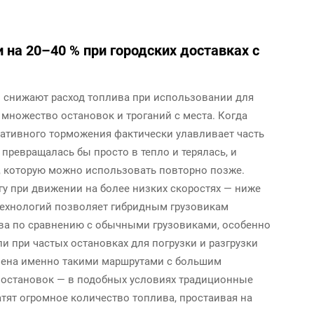
на 20–40 % при городских доставках с
о снижают расход топлива при использовании для
т множество остановок и троганий с места. Когда
еративного торможения фактически улавливает часть
превращалась бы просто в тепло и терялась, и
ю, которую можно использовать повторно позже.
гу при движении на более низких скоростях — ниже
 технологий позволяет гибридным грузовикам
ива по сравнению с обычными грузовиками, особенно
и при частых остановках для погрузки и разгрузки
влена именно такими маршрутами с большим
 остановок — в подобных условиях традиционные
тят огромное количество топлива, простаивая на