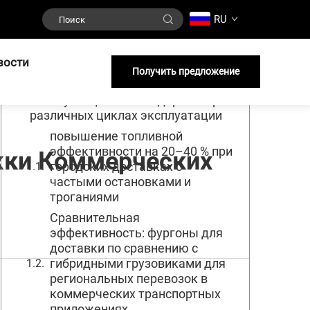
RU
Содержание
вости
Экономия топлива: как гибридные
Получить предложение
грузовики снижают
эксплуатационные издержки при
различных циклах эксплуатации
повышение топливной
эффективности на 20–40 % при
жки Коммерческих
городских доставках с
частыми остановками и
троганиями
Сравнительная
эффективность: фургоны для
доставки по сравнению с
гибридными грузовиками для
региональных перевозок в
коммерческих транспортных
приложениях