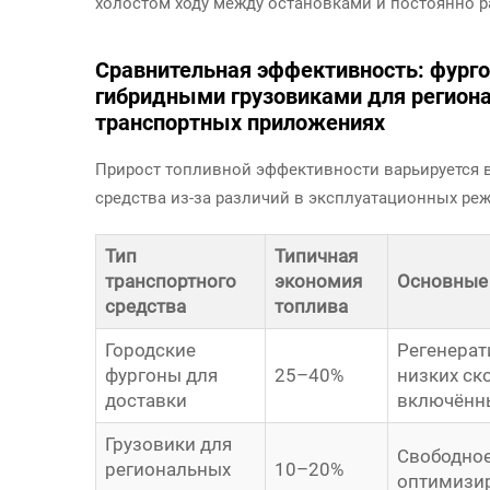
холостом ходу между остановками и постоянно ра
Сравнительная эффективность: фурго
гибридными грузовиками для регион
транспортных приложениях
Прирост топливной эффективности варьируется в
средства из-за различий в эксплуатационных ре
Тип
Типичная
транспортного
экономия
Основные
средства
топлива
Городские
Регенерат
фургоны для
25–40%
низких ск
доставки
включённ
Грузовики для
Свободное
региональных
10–20%
оптимизир