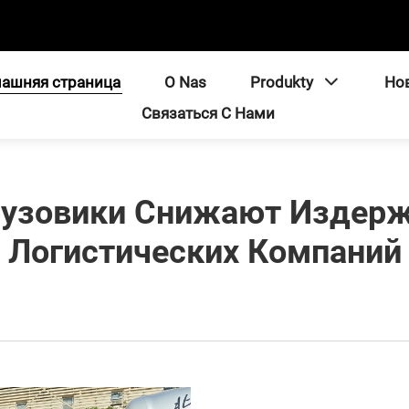
ашняя страница
O Nas
Produkty
Но
Связаться С Нами
рузовики Снижают Издер
Логистических Компаний