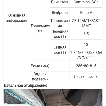
Двигатель
Cummins ISGe
Выбросы
Евро V
Основная
информация
Трансмисс
ZF 12AMT/FAST
Трансмисс
ия
13MT
ия
Передняя
6.5
ось (T)
13
Задняя
ось (T)
2.846/3.083/3.364
/3.7/4.111
Рама (мм)
286*80*8+5
Задней
Листья весны
подвески
Детальное отображение