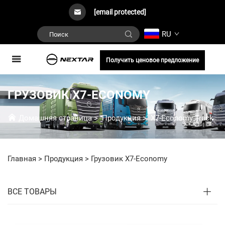
[email protected]
RU
Получить ценовое предложение
ГРУЗОВИК X7-ECONOMY
Домашняя страница
>
Продукция
>
X7-Economy Truck
Главная >
Продукция
>
Грузовик X7-Economy
ВСЕ ТОВАРЫ