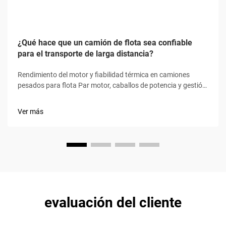
¿Qué hace que un camión de flota sea confiable
para el transporte de larga distancia?
Rendimiento del motor y fiabilidad térmica en camiones
pesados para flota Par motor, caballos de potencia y gestión
térmica en motores de clase 8 Un par motor elevado (1.850–
2.050 lb-pie) y caballos de potencia (400–600 hp) permiten a
Ver más
los camiones de clase 8 mantener velocidades en autopista...
evaluación del cliente