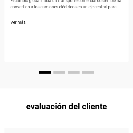
El cambio global hacia un transporte comercial sostenible ha
convertido a los camiones eléctricos en un eje central para
las industrias logísticas y de transporte de carga,
destacando la velocidad de carga rápida y la durabilidad
Ver más
prolongada como los dos criterios ineludibles para los
compradores. No un...
evaluación del cliente