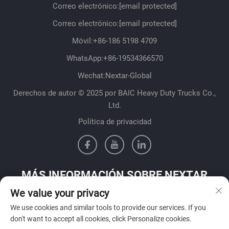
Correo electrónico:
[email protected]
Correo electrónico:
[email protected]
Móvil:
+86-186 5198 4709
WhatsApp:
+86-19534366570
Wechat:Nextar-Global
Derechos de autor © 2025 por BAIC Heavy Duty Trucks Co.,
Ltd.
Política de privacidad
MÁS INFORMACIÓN SOBRE NEXTAR
We value your privacy
Póngase en contacto con nuestro equipo de ventas en su país
We use cookies and similar tools to provide our services. If you
don't want to accept all cookies, click Personalize cookies.