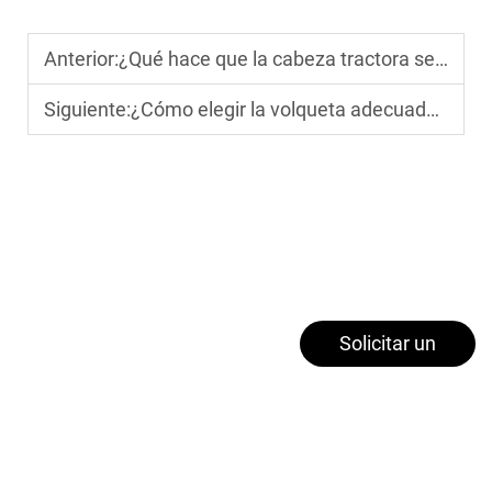
Anterior:
¿Qué hace que la cabeza tractora sea un componente clave en el transporte pesado?
Siguiente:
¿Cómo elegir la volqueta adecuada para el transporte de materiales en una obra?
Solicitar un
presupuesto