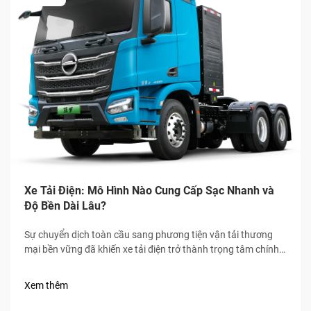
Xe Tải Điện: Mô Hình Nào Cung Cấp Sạc Nhanh và
Độ Bền Dài Lâu?
Sự chuyển dịch toàn cầu sang phương tiện vận tải thương
mại bền vững đã khiến xe tải điện trở thành trọng tâm chính
của ngành logistics và vận tải hàng hóa, trong đó tốc độ sạc
nhanh và độ bền cao là hai tiêu chuẩn bắt buộc đối với người
Xem thêm
mua.