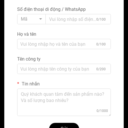
Số điện thoại di động / WhatsApp
Mã
0/100
Họ và tên
0/100
Tên công ty
0/200
Tin nhắn
0/1000