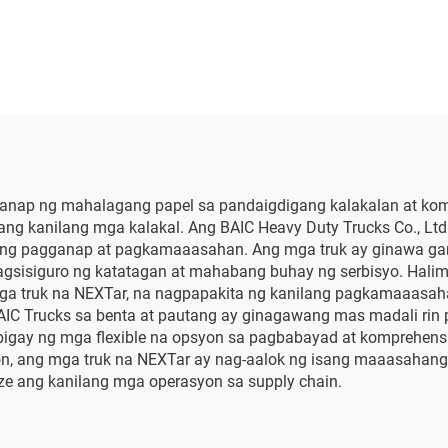
ganap ng mahalagang papel sa pandaigdigang kalakalan at ko
ng kanilang mga kalakal. Ang BAIC Heavy Duty Trucks Co., Ltd.
g pagganap at pagkamaaasahan. Ang mga truk ay ginawa gami
isiguro ng katatagan at mahabang buhay ng serbisyo. Halimb
 mga truk na NEXTar, na nagpapakita ng kanilang pagkamaaasah
AIC Trucks sa benta at pautang ay ginagawang mas madali rin
igay ng mga flexible na opsyon sa pagbabayad at komprehensi
n, ang mga truk na NEXTar ay nag-aalok ng isang maaasahang 
e ang kanilang mga operasyon sa supply chain.