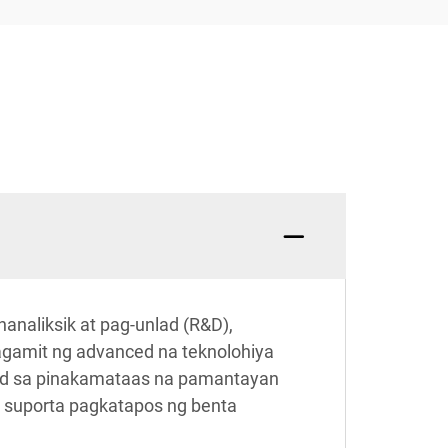
analiksik at pag-unlad (R&D),
gamit ng advanced na teknolohiya
od sa pinakamataas na pamantayan
g suporta pagkatapos ng benta