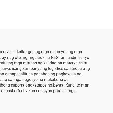
mersyo, at kailangan ng mga negosyo ang mga
 ay nag-ofer ng mga truk na NEXTar na idinisenyo
t ang mga mataas na kalidad na materyales at
awa, isang kumpanya ng logistics sa Europa ang
an at napakaliit na panahon ng pagkawala ng
 para sa mga negosyo na makakuha at
bong suporta pagkatapos ng benta. Kung ito man
at cost-effective na solusyon para sa mga