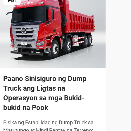
Mar
Ap
Bak
tru
mal
Paano Sinisiguro ng Dump
Truck ang Ligtas na
Kak
Operasyon sa mga Bukid-
Lara
bukid na Pook
sa A
TIGN
recy
Pisika ng Estabilidad ng Dump Truck sa
aalo
Matutungo at Hindi Pantay na Terreno: