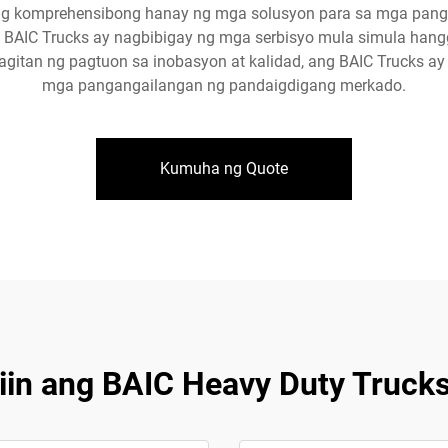
r ng komprehensibong hanay ng mga solusyon para sa mga pan
 BAIC Trucks ay nagbibigay ng mga serbisyo mula simula han
itan ng pagtuon sa inobasyon at kalidad, ang BAIC Trucks ay
mga pangangailangan ng pandaigdigang merkado.
Kumuha ng Quote
liin ang BAIC Heavy Duty Trucks