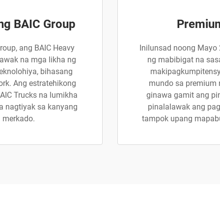
ng BAIC Group
Premiu
roup, ang BAIC Heavy
Inilunsad noong Mayo
lawak na mga likha ng
ng mabibigat na sas
eknolohiya, bihasang
makipagkumpitensy
k. Ang estratehikong
mundo sa premium n
AIC Trucks na lumikha
ginawa gamit ang pi
na nagtiyak sa kanyang
pinalalawak ang pag
 merkado.
tampok upang mapabut