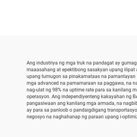
Ang industriya ng mga truk na pandagat ay guma
maaasahang at epektibong sasakyan upang ilipat a
upang tumugon sa pinakamataas na pamantayan n
mga advanced na pamamaraan sa paggawa, na nags
nag-ulat ng 98% na uptime rate para sa kanilang
operasyon. Ang independiyenteng kakayahan ng B
pangasiwaan ang kanilang mga armada, na nagbib
ay para sa panloob o pandaigdigang transportasyo
negosyo na naghahanap ng paraan upang i-optimiz