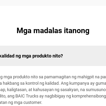
Mga madalas itanong
kalidad ng mga produkto nito?
 ng mga produkto nito sa pamamagitan ng mahigpit na pan
 hakbang sa kontrol ng kalidad. Ang kumpanya ay guma
ap, kaligtasan, at kahusayan ng sasakyan, na sumusun
dito, ang BAIC Trucks ay nagbibigay ng komprehensibon
atan ng mga customer.