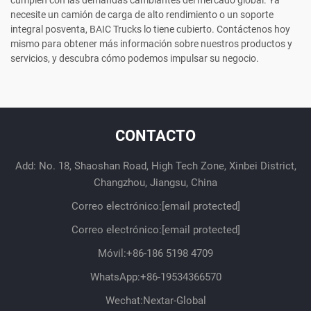
necesite un camión de carga de alto rendimiento o un soporte
integral posventa, BAIC Trucks lo tiene cubierto. Contáctenos hoy
mismo para obtener más información sobre nuestros productos y
servicios, y descubra cómo podemos impulsar su negocio.
CONTACTO
Add: No. 18, Shaoshan Road, High Tech Zone, Xinbei District,
Changzhou, Jiangsu, China
Correo electrónico:
[email protected]
Correo electrónico:
[email protected]
Móvil:
+86-186 5198 4709
WhatsApp:
+86-19534366570
Wechat:Nextar-Global