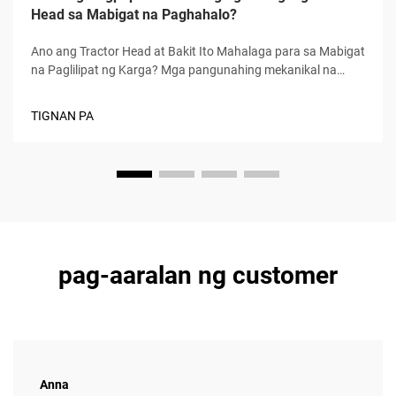
Head sa Mabigat na Paghahalo?
Ano ang Tractor Head at Bakit Ito Mahalaga para sa Mabigat
na Paglilipat ng Karga? Mga pangunahing mekanikal na
tungkulin: pagsasama, paghahatid ng lakas, at kontrol na
nakatuon sa drayber. Ang tractor head, na minsan ay
TIGNAN PA
tinatawag na prime mover, ay nagsisilbing pangunahing
pinagmumulan ng kapangyarihan para sa pagtambak...
pag-aaralan ng customer
Anna