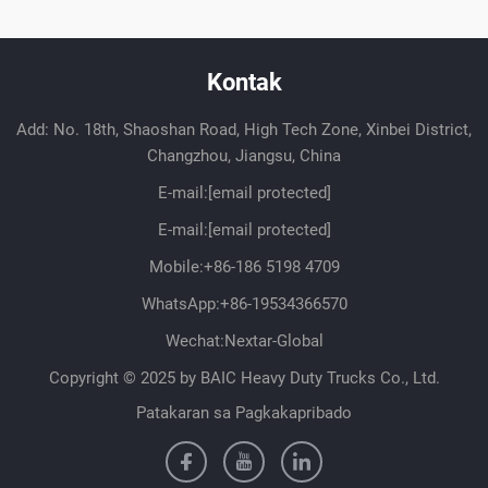
Kontak
Add: No. 18th, Shaoshan Road, High Tech Zone, Xinbei District,
Changzhou, Jiangsu, China
E-mail:
[email protected]
E-mail:
[email protected]
Mobile:
+86-186 5198 4709
WhatsApp:
+86-19534366570
Wechat:Nextar-Global
Copyright © 2025 by BAIC Heavy Duty Trucks Co., Ltd.
Patakaran sa Pagkakapribado