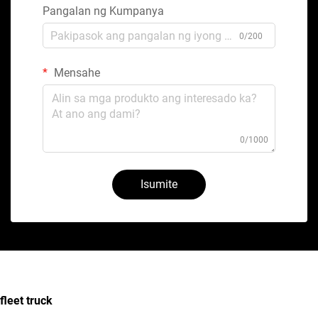
Pangalan ng Kumpanya
0/200
Mensahe
0/1000
Isumite
fleet truck