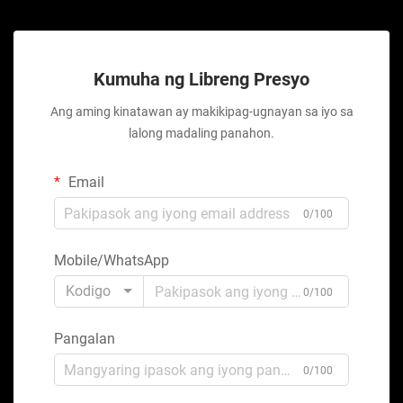
Kumuha ng Libreng Presyo
Ang aming kinatawan ay makikipag-ugnayan sa iyo sa
lalong madaling panahon.
Email
0/100
Mobile/WhatsApp
Kodigo
0/100
Pangalan
0/100