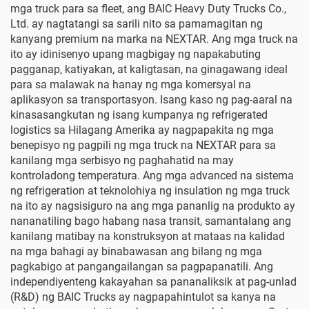
mga truck para sa fleet, ang BAIC Heavy Duty Trucks Co.,
Ltd. ay nagtatangi sa sarili nito sa pamamagitan ng
kanyang premium na marka na NEXTAR. Ang mga truck na
ito ay idinisenyo upang magbigay ng napakabuting
pagganap, katiyakan, at kaligtasan, na ginagawang ideal
para sa malawak na hanay ng mga komersyal na
aplikasyon sa transportasyon. Isang kaso ng pag-aaral na
kinasasangkutan ng isang kumpanya ng refrigerated
logistics sa Hilagang Amerika ay nagpapakita ng mga
benepisyo ng pagpili ng mga truck na NEXTAR para sa
kanilang mga serbisyo ng paghahatid na may
kontroladong temperatura. Ang mga advanced na sistema
ng refrigeration at teknolohiya ng insulation ng mga truck
na ito ay nagsisiguro na ang mga pananlig na produkto ay
nananatiling bago habang nasa transit, samantalang ang
kanilang matibay na konstruksyon at mataas na kalidad
na mga bahagi ay binabawasan ang bilang ng mga
pagkabigo at pangangailangan sa pagpapanatili. Ang
independiyenteng kakayahan sa pananaliksik at pag-unlad
(R&D) ng BAIC Trucks ay nagpapahintulot sa kanya na