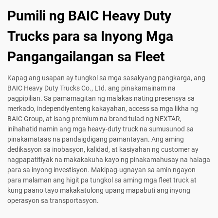
Pumili ng BAIC Heavy Duty
Trucks para sa Inyong Mga
Pangangailangan sa Fleet
Kapag ang usapan ay tungkol sa mga sasakyang pangkarga, ang
BAIC Heavy Duty Trucks Co., Ltd. ang pinakamainam na
pagpipilian. Sa pamamagitan ng malakas nating presensya sa
merkado, independiyenteng kakayahan, access sa mga likha ng
BAIC Group, at isang premium na brand tulad ng NEXTAR,
inihahatid namin ang mga heavy-duty truck na sumusunod sa
pinakamataas na pandaigdigang pamantayan. Ang aming
dedikasyon sa inobasyon, kalidad, at kasiyahan ng customer ay
nagpapatitiyak na makakakuha kayo ng pinakamahusay na halaga
para sa inyong investisyon. Makipag-ugnayan sa amin ngayon
para malaman ang higit pa tungkol sa aming mga fleet truck at
kung paano tayo makakatulong upang mapabuti ang inyong
operasyon sa transportasyon.