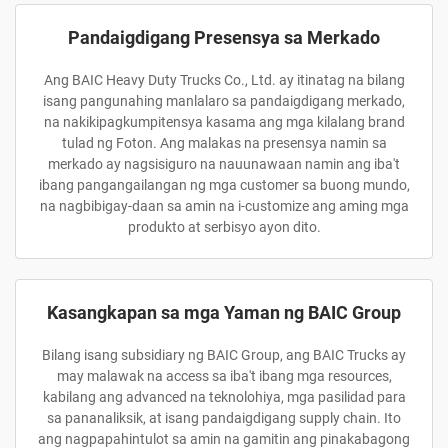
Pandaigdigang Presensya sa Merkado
Ang BAIC Heavy Duty Trucks Co., Ltd. ay itinatag na bilang
isang pangunahing manlalaro sa pandaigdigang merkado,
na nakikipagkumpitensya kasama ang mga kilalang brand
tulad ng Foton. Ang malakas na presensya namin sa
merkado ay nagsisiguro na nauunawaan namin ang iba't
ibang pangangailangan ng mga customer sa buong mundo,
na nagbibigay-daan sa amin na i-customize ang aming mga
produkto at serbisyo ayon dito.
Kasangkapan sa mga Yaman ng BAIC Group
Bilang isang subsidiary ng BAIC Group, ang BAIC Trucks ay
may malawak na access sa iba't ibang mga resources,
kabilang ang advanced na teknolohiya, mga pasilidad para
sa pananaliksik, at isang pandaigdigang supply chain. Ito
ang nagpapahintulot sa amin na gamitin ang pinakabagong