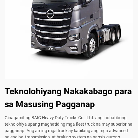
Teknolohiyang Nakakabago para
sa Masusing Pagganap
Ginagamit ng BAIC Heavy Duty Trucks Co., Ltd. ang inobatibong
teknolohiya upang maghatid ng mga fleet truck na may superior na
pagganap. Ang aming mga truck ay kabilang ang mga advanced
na engine, transmission, at braking system na nagsisigurong