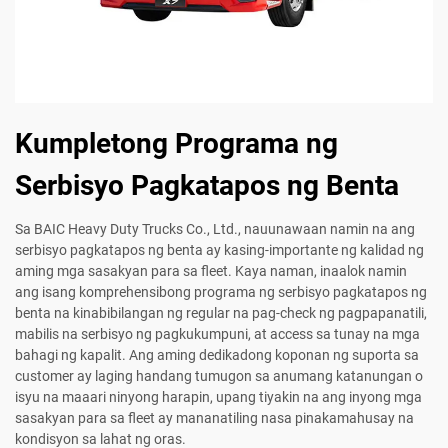
Kumpletong Programa ng
Serbisyo Pagkatapos ng Benta
Sa BAIC Heavy Duty Trucks Co., Ltd., nauunawaan namin na ang
serbisyo pagkatapos ng benta ay kasing-importante ng kalidad ng
aming mga sasakyan para sa fleet. Kaya naman, inaalok namin
ang isang komprehensibong programa ng serbisyo pagkatapos ng
benta na kinabibilangan ng regular na pag-check ng pagpapanatili,
mabilis na serbisyo ng pagkukumpuni, at access sa tunay na mga
bahagi ng kapalit. Ang aming dedikadong koponan ng suporta sa
customer ay laging handang tumugon sa anumang katanungan o
isyu na maaari ninyong harapin, upang tiyakin na ang inyong mga
sasakyan para sa fleet ay mananatiling nasa pinakamahusay na
kondisyon sa lahat ng oras.