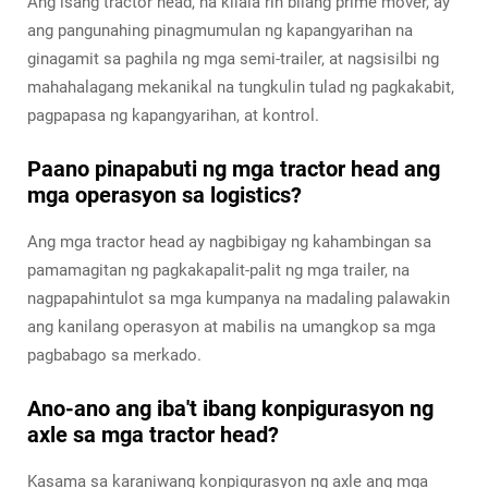
Ang isang tractor head, na kilala rin bilang prime mover, ay
ang pangunahing pinagmumulan ng kapangyarihan na
ginagamit sa paghila ng mga semi-trailer, at nagsisilbi ng
mahahalagang mekanikal na tungkulin tulad ng pagkakabit,
pagpapasa ng kapangyarihan, at kontrol.
Paano pinapabuti ng mga tractor head ang
mga operasyon sa logistics?
Ang mga tractor head ay nagbibigay ng kahambingan sa
pamamagitan ng pagkakapalit-palit ng mga trailer, na
nagpapahintulot sa mga kumpanya na madaling palawakin
ang kanilang operasyon at mabilis na umangkop sa mga
pagbabago sa merkado.
Ano-ano ang iba't ibang konpigurasyon ng
axle sa mga tractor head?
Kasama sa karaniwang konpigurasyon ng axle ang mga