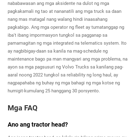
nababawasan ang mga aksidente na dulot ng mga
pagkakamali ng tao at nananatili ang mga truck sa daan
nang mas matagal nang walang hindi inaasahang
pagkabigo. Ang mga operator ng fleet ay tumatanggap ng
iba't ibang impormasyon tungkol sa pagganap sa
pamamagitan ng mga integrated na telematics system. Ito
ay nagbibigay-daan sa kanila na mag-schedule ng
maintenance bago pa man mangyari ang mga problema, na
ayon sa mga pagsusuri ng Volvo Trucks sa kanilang pag-
aaral noong 2022 tungkol sa reliability ng long haul, ay
nagpapahaba ng buhay ng mga bahagi ng mga kotse ng
humigit-kumulang 25 hanggang 30 porsyento.
Mga FAQ
Ano ang tractor head?