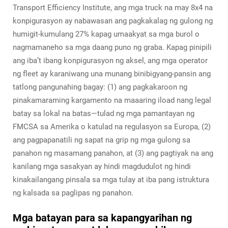
Transport Efficiency Institute, ang mga truck na may 8x4 na
konpigurasyon ay nabawasan ang pagkakalag ng gulong ng
humigit-kumulang 27% kapag umaakyat sa mga burol o
nagmamaneho sa mga daang puno ng graba. Kapag pinipili
ang iba’t ibang konpigurasyon ng aksel, ang mga operator
ng fleet ay karaniwang una munang binibigyang-pansin ang
tatlong pangunahing bagay: (1) ang pagkakaroon ng
pinakamaraming kargamento na maaaring iload nang legal
batay sa lokal na batas—tulad ng mga pamantayan ng
FMCSA sa Amerika o katulad na regulasyon sa Europa, (2)
ang pagpapanatili ng sapat na grip ng mga gulong sa
panahon ng masamang panahon, at (3) ang pagtiyak na ang
kanilang mga sasakyan ay hindi magdudulot ng hindi
kinakailangang pinsala sa mga tulay at iba pang istruktura
ng kalsada sa paglipas ng panahon.
Mga batayan para sa kapangyarihan ng