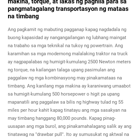
makina, torque, at lakas ng paghila para sa
pangmatagalang transportasyon ng mataas
na timbang
Ang pagkamit ng mabuting pagganap kapag nagdadala ng
buong kapasidad ay nangangailangan ng lubhang maingat
na trabaho sa mga teknikal na tukoy ng powertrain. Ang
karamihan sa mga modernong malalaking traktor na truck
ay nagpapalabas ng humigit-kumulang 2500 Newton meters
ng torque, na kailangan talaga upang pasimulan ang
paggalaw ng mga kombinasyong may pinakamataas na
timbang. Ang kanilang mga makina ay karaniwang umaabot
sa humigit-kumulang 500 horsepower o higit pa upang
mapanatili ang paggalaw sa bilis ng highway tulad ng 55
miles per hour kahit kapag tinatayu ang mga sasakyan na
may timbang hanggang 80,000 pounds. Kapag pinag-
uusapan ang mga burol, ang pinakamahalagang salik ay ang
tinatawag na "drawbar pull". Ito ay sumusukat ng aktwal na