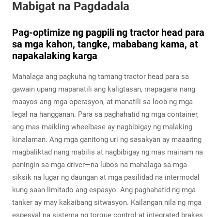
Mabigat na Pagdadala
Pag-optimize ng pagpili ng tractor head para
sa mga kahon, tangke, mababang kama, at
napakalaking karga
Mahalaga ang pagkuha ng tamang tractor head para sa
gawain upang mapanatili ang kaligtasan, mapagana nang
maayos ang mga operasyon, at manatili sa loob ng mga
legal na hangganan. Para sa paghahatid ng mga container,
ang mas maikling wheelbase ay nagbibigay ng malaking
kinalaman. Ang mga ganitong uri ng sasakyan ay maaaring
magbaliktad nang mabilis at nagbibigay ng mas mainam na
paningin sa mga driver—na lubos na mahalaga sa mga
siksik na lugar ng daungan at mga pasilidad na intermodal
kung saan limitado ang espasyo. Ang paghahatid ng mga
tanker ay may kakaibang sitwasyon. Kailangan nila ng mga
espesyal na sistema ng torque control at integrated brakes