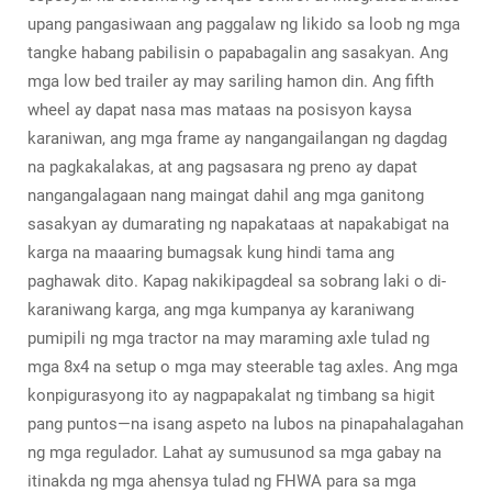
upang pangasiwaan ang paggalaw ng likido sa loob ng mga
tangke habang pabilisin o papabagalin ang sasakyan. Ang
mga low bed trailer ay may sariling hamon din. Ang fifth
wheel ay dapat nasa mas mataas na posisyon kaysa
karaniwan, ang mga frame ay nangangailangan ng dagdag
na pagkakalakas, at ang pagsasara ng preno ay dapat
nangangalagaan nang maingat dahil ang mga ganitong
sasakyan ay dumarating ng napakataas at napakabigat na
karga na maaaring bumagsak kung hindi tama ang
paghawak dito. Kapag nakikipagdeal sa sobrang laki o di-
karaniwang karga, ang mga kumpanya ay karaniwang
pumipili ng mga tractor na may maraming axle tulad ng
mga 8x4 na setup o mga may steerable tag axles. Ang mga
konpigurasyong ito ay nagpapakalat ng timbang sa higit
pang puntos—na isang aspeto na lubos na pinapahalagahan
ng mga regulador. Lahat ay sumusunod sa mga gabay na
itinakda ng mga ahensya tulad ng FHWA para sa mga