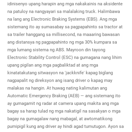
idinisenyo upang harapin ang mga nakakainis na aksidente
na patuloy na nangyayari sa malalaking truck. Halimbawa
na lang ang Electronic Braking Systems (EBS). Ang mga
sistemang ito ay sumasabay sa pagpapahinto sa tractor at
sa trailer hanggang sa millisecond, na maaaring bawasan
ang distansya ng pagpapahinto ng mga 30% kumpara sa
mga lumang sistema ng ABS. Mayroon din tayong
Electronic Stability Control (ESC) na gumagana nang lihim
upang pigilan ang mga pagbaliktad at ang mga
kinatatakutang sitwasyon na 'jackknife' kapag biglang
nagpapalit ng direksyon ang isang driver o kapag may
malakas na hangin. At huwag nating kalimutan ang
Automatic Emergency Braking (AEB) — ang sistemang ito
ay gumagamit ng radar at camera upang makita ang mga
bagay sa harap tulad ng mga nakatigil na sasakyan o mga
bagay na gumagalaw nang mabagal, at awtomatikong
pumipigil kung ang driver ay hindi agad tumutugon. Ayon sa