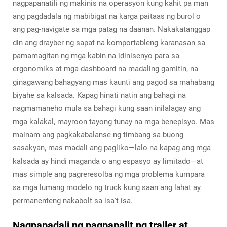
nagpapanatili ng makinis na operasyon kung kahit pa man
ang pagdadala ng mabibigat na karga paitaas ng burol o
ang pag-navigate sa mga patag na daanan. Nakakatanggap
din ang drayber ng sapat na komportableng karanasan sa
pamamagitan ng mga kabin na idinisenyo para sa
ergonomiks at mga dashboard na madaling gamitin, na
ginagawang bahagyang mas kaunti ang pagod sa mahabang
biyahe sa kalsada. Kapag hinati natin ang bahagi na
nagmamaneho mula sa bahagi kung saan inilalagay ang
mga kalakal, mayroon tayong tunay na mga benepisyo. Mas
mainam ang pagkakabalanse ng timbang sa buong
sasakyan, mas madali ang pagliko—lalo na kapag ang mga
kalsada ay hindi maganda o ang espasyo ay limitado—at
mas simple ang pagreresolba ng mga problema kumpara
sa mga lumang modelo ng truck kung saan ang lahat ay
permanenteng nakabolt sa isa't isa.
Nagpapadali ng pagpapalit ng trailer at