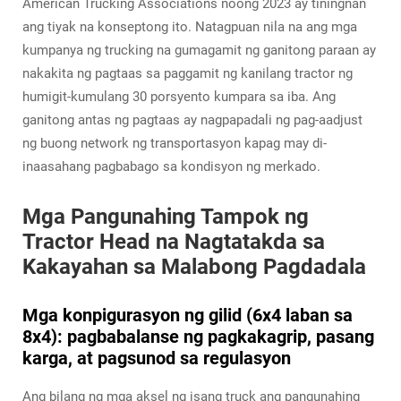
American Trucking Associations noong 2023 ay tiningnan
ang tiyak na konseptong ito. Natagpuan nila na ang mga
kumpanya ng trucking na gumagamit ng ganitong paraan ay
nakakita ng pagtaas sa paggamit ng kanilang tractor ng
humigit-kumulang 30 porsyento kumpara sa iba. Ang
ganitong antas ng pagtaas ay nagpapadali ng pag-aadjust
ng buong network ng transportasyon kapag may di-
inaasahang pagbabago sa kondisyon ng merkado.
Mga Pangunahing Tampok ng
Tractor Head na Nagtatakda sa
Kakayahan sa Malabong Pagdadala
Mga konpigurasyon ng gilid (6x4 laban sa
8x4): pagbabalanse ng pagkakagrip, pasang
karga, at pagsunod sa regulasyon
Ang bilang ng mga aksel ng isang truck ang pangunahing