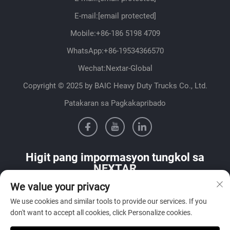
E-mail:
[email protected]
Mobile:
+86-186 5198 4709
WhatsApp:
+86-19534366570
Wechat:Nextar-Global
Copyright © 2025 by BAIC Heavy Duty Trucks Co., Ltd.
Patakaran sa Pagkakapribado
Higit pang impormasyon tungkol sa
NEXTAR
We value your privacy
Makipag-ugnayan sa aming sales team sa iyong bansa
We use cookies and similar tools to provide our services. If you
don't want to accept all cookies, click Personalize cookies.