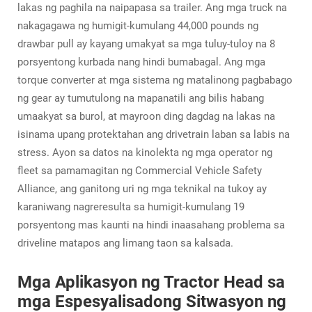
lakas ng paghila na naipapasa sa trailer. Ang mga truck na
nakagagawa ng humigit-kumulang 44,000 pounds ng
drawbar pull ay kayang umakyat sa mga tuluy-tuloy na 8
porsyentong kurbada nang hindi bumabagal. Ang mga
torque converter at mga sistema ng matalinong pagbabago
ng gear ay tumutulong na mapanatili ang bilis habang
umaakyat sa burol, at mayroon ding dagdag na lakas na
isinama upang protektahan ang drivetrain laban sa labis na
stress. Ayon sa datos na kinolekta ng mga operator ng
fleet sa pamamagitan ng Commercial Vehicle Safety
Alliance, ang ganitong uri ng mga teknikal na tukoy ay
karaniwang nagreresulta sa humigit-kumulang 19
porsyentong mas kaunti na hindi inaasahang problema sa
driveline matapos ang limang taon sa kalsada.
Mga Aplikasyon ng Tractor Head sa
mga Espesyalisadong Sitwasyon ng