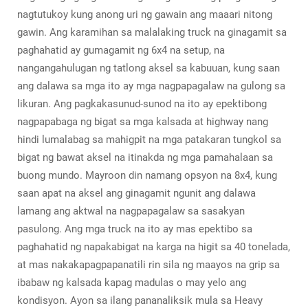
nagtutukoy kung anong uri ng gawain ang maaari nitong
gawin. Ang karamihan sa malalaking truck na ginagamit sa
paghahatid ay gumagamit ng 6x4 na setup, na
nangangahulugan ng tatlong aksel sa kabuuan, kung saan
ang dalawa sa mga ito ay mga nagpapagalaw na gulong sa
likuran. Ang pagkakasunud-sunod na ito ay epektibong
nagpapabaga ng bigat sa mga kalsada at highway nang
hindi lumalabag sa mahigpit na mga patakaran tungkol sa
bigat ng bawat aksel na itinakda ng mga pamahalaan sa
buong mundo. Mayroon din namang opsyon na 8x4, kung
saan apat na aksel ang ginagamit ngunit ang dalawa
lamang ang aktwal na nagpapagalaw sa sasakyan
pasulong. Ang mga truck na ito ay mas epektibo sa
paghahatid ng napakabigat na karga na higit sa 40 tonelada,
at mas nakakapagpapanatili rin sila ng maayos na grip sa
ibabaw ng kalsada kapag madulas o may yelo ang
kondisyon. Ayon sa ilang pananaliksik mula sa Heavy