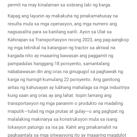
permit na may kinalaman sa sobrang laki ng karga.
Kapag ang layunin ay makakuha ng pinakamahusay na
resulta mula sa mga operasyon, ang mga numero ang
nagsasalita para sa kanilang sarili. Ayon sa Ulat sa
Kahirapan sa Transportasyon noong 2023, ang pag-aangkop
ng mga teknikal na katangian ng tractor sa aktwal na
kargada nito ay maaaring bawasan ang paggamit ng
pampadulas hanggang 18 porsyento, samantalang
nababawasan din ang oras na ginugugol sa paghawak ng
karga ng humigit-kumulang 22 porsyento. Ang ganitong
antas ng kahusayan ay lubhang mahalaga sa mga industriya
kung saan ang oras ay ang lahat. Isipin lamang ang
transportasyon ng mga pananim o produkto na madaling
maputik—tulad ng mga prutas at gulay—o ang paglipat ng
malalaking makinarya sa konstruksyon mula sa isang
lokasyon patungo sa isa pa. Kahit ang pinakamaliit na
pagkaantala sa mga sitwasyong ito ay maaaring magdulot