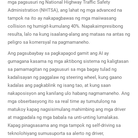
mga pagsusuri ng National Highway Traffic Safety
Administration (NHTSA), ang lahat ng mga advanced na
tampok na ito ay nakapagbawas ng mga maiiwasang
collision ng humigit-kumulang 40%. Napakaimpresibong
resulta, lalo na kung isaalang-alang ang mataas na antas ng
peligro sa komersyal na pagmamaneho.
Ang pagsubaybay sa pagkapagod gamit ang AI ay
gumagana kasama ng mga aktibong sistema ng kaligtasan
sa pamamagitan ng pagsusuri sa mga bagay tulad ng
kadalisayan ng paggalaw ng steering wheel, kung gaano
kadalas ang pagkablink ng isang tao, at kung saan
nakaposisyon ang kanilang ulo habang nagmamaneho. Ang
mga obserbasyong ito sa real time ay tumutulong na
matukoy kapag nagsisimulang mahimbing ang mga driver
at magpadala ng mga babala na unti-unting lumalakas.
Kapag pinagsasama ang mga tampok ng self-driving sa
teknolohiyang sumusuporta sa alerto ng driver,