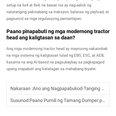
setup na 6x4 at 8x4, na bawat isa ay nag-aalok ng
natatanging pakinabang sa traksyon, balanse ng payload, at
pagsunod sa mga regulasyong pamantayan.
Paano pinapabuti ng mga modernong tractor
head ang kaligtasan sa daan?
Ang mga modernong tractor head ay mayroong nakaimbak
na mga sistema ng kaligtasan tulad ng EBS, ESC, at AEB,
kasama na ang AI-based na pagsubaybay sa pagkapagod
upang mapabuti ang katatagan sa mahabang biyahe.
Nakaraan :
Ano ang Nagpapabukod-Tanging Bahagi ng Tractor Head sa Mabigat na Paghahalo?
Susunod:
Paano Pumili ng Tamang Dumper para sa Pagdadala ng Materyales sa Konstruksyon?