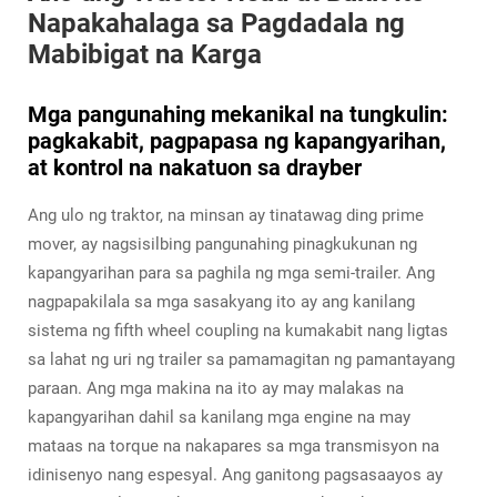
Napakahalaga sa Pagdadala ng
Mabibigat na Karga
Mga pangunahing mekanikal na tungkulin:
pagkakabit, pagpapasa ng kapangyarihan,
at kontrol na nakatuon sa drayber
Ang ulo ng traktor, na minsan ay tinatawag ding prime
mover, ay nagsisilbing pangunahing pinagkukunan ng
kapangyarihan para sa paghila ng mga semi-trailer. Ang
nagpapakilala sa mga sasakyang ito ay ang kanilang
sistema ng fifth wheel coupling na kumakabit nang ligtas
sa lahat ng uri ng trailer sa pamamagitan ng pamantayang
paraan. Ang mga makina na ito ay may malakas na
kapangyarihan dahil sa kanilang mga engine na may
mataas na torque na nakapares sa mga transmisyon na
idinisenyo nang espesyal. Ang ganitong pagsasaayos ay