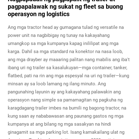
pagpapalawak ng sukat ng fleet sa buong
operasyon ng logistics
Ang mga tractor head ay gumagana tulad ng versatile na
power unit na nagbibigay ng tunay na kakayahang
umangkop sa mga kumpanya kapag inililipat ang mga
karga. Dahil sa mga standard na konektor na nasa loob,
ang mga drayber ay maaaring palitan nang mabilis ang iba't
ibang uri ng trailer sa kasalukuyan—mga container, tanker,
flatbed, pati na rin ang mga espesyal na uri ng trailer—kung
minsan ay sa loob lamang ng ilang minuto. Ang
pangunahing layunin ay ang kakayahang palawakin ang
operasyon nang simple sa pamamagitan ng pagkuha ng
karagdagang trailer imbes na bumili ng bagong tractor, na
kung saan ay nababawasan ang paunang gastos ng mga
kumpanya at ang bilang ng mga sasakyan na hindi
ginagamit sa mga parking lot. Isang kamakailang ulat ng