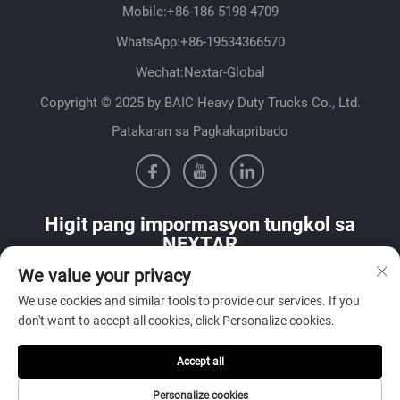
Mobile:
+86-186 5198 4709
WhatsApp:
+86-19534366570
Wechat:Nextar-Global
Copyright © 2025 by BAIC Heavy Duty Trucks Co., Ltd.
Patakaran sa Pagkakapribado
Higit pang impormasyon tungkol sa
NEXTAR
We value your privacy
Makipag-ugnayan sa aming sales team sa iyong bansa
We use cookies and similar tools to provide our services. If you
don't want to accept all cookies, click Personalize cookies.
Accept all
Isumite
Personalize cookies