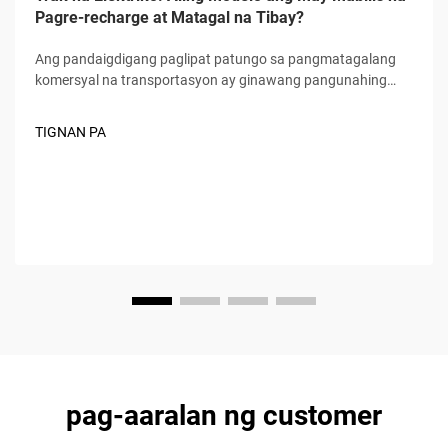
Pagre-recharge at Matagal na Tibay?
Ang pandaigdigang paglipat patungo sa pangmatagalang
komersyal na transportasyon ay ginawang pangunahing
pokus ng logistics at freight industry ang mga electric truck,
kung saan ang mabilis na charging speed at matagal na
TIGNAN PA
durability ang naging dalawang hindi maipagkakait na
pamantayan para sa mga mamimili. Hindi lamang...
pag-aaralan ng customer