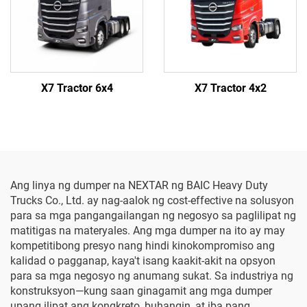
X7 Tractor 6x4
X7 Tractor 4x2
Ang linya ng dumper na NEXTAR ng BAIC Heavy Duty
Trucks Co., Ltd. ay nag-aalok ng cost-effective na solusyon
para sa mga pangangailangan ng negosyo sa paglilipat ng
matitigas na materyales. Ang mga dumper na ito ay may
kompetitibong presyo nang hindi kinokompromiso ang
kalidad o pagganap, kaya't isang kaakit-akit na opsyon
para sa mga negosyo ng anumang sukat. Sa industriya ng
konstruksyon—kung saan ginagamit ang mga dumper
upang ilipat ang kongkreto, buhangin, at iba pang