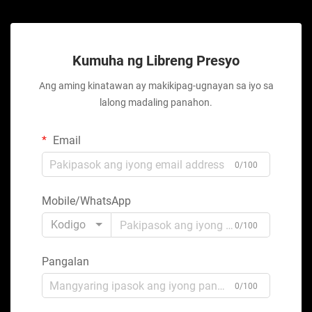
Kumuha ng Libreng Presyo
Ang aming kinatawan ay makikipag-ugnayan sa iyo sa
lalong madaling panahon.
Email
0/100
Mobile/WhatsApp
Kodigo
0/100
Pangalan
0/100