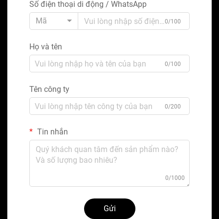
Số điện thoại di động / WhatsApp
Mã
0/100
Họ và tên
0/100
Tên công ty
0/200
Tin nhắn
0/1000
Gửi