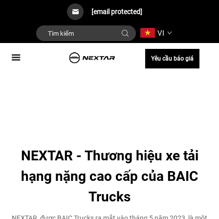
[email protected]
VI
Yêu cầu báo giá
NEXTAR - Thương hiệu xe tải
hạng nặng cao cấp của BAIC
Trucks
NEXTAR, được BAIC Trucks ra mắt vào tháng 5 năm 2023, là một