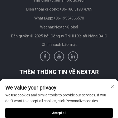
Thư điện tử:
[email protected]
Điện thoại di động:
+86-186 5198 4709
WhatsApp:
+86-19534366570
Wechat:Nextar-Global
Bản quyền © 2025 bởi Công ty TNHH Xe tải Nặng BAIC
Chính sách bảo mật
THÊM THÔNG TIN VỀ NEXTAR
Liên hệ với đội ngũ bán hàng của chúng tôi tại quốc gia của
We value your privacy
bạn
We use cookies and similar tools to provide our services. If you
don't want to accept all cookies, click Personalize cookies.
Accept all