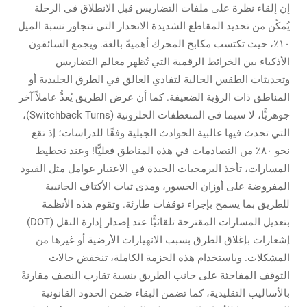
إن إلقاء نظرة على ملفات التضاريس قبل الانطلاق في الرحلة
يُمكّن من تحديد المقاطع الشديدة الانحدار التي تتجاوز نسبة الميل
١٠٪، حيث تكتسب مكابح المحرك أهميةً بالغة. ويجمع السائقون
الأذكياء بين الخرائط الرقمية التي تُظهر معالم التضاريس
وتحديثات الطقس الحالية لتفادي العالق في الطرق الجليدية أو
المناطق ذات الرؤية الضعيفة. كما أن عرض الطريق يُعدُّ عاملاً آخر
جوهريًّا، لا سيما في المنعطفات الحلزونية (Switchback Turns)،
التي تحدث فيها غالبية الحوادث الجبلية وفقًا للدراسات؛ إذ تقع
نحو ٨٠٪ من التصادمات في هذه المناطق فعليًّا! وعند تخطيط
المسارات، تأخذ البرمجيات الجيدة في الاعتبار عوامل مثل القيود
المفروضة على أوزان الجسور، ومدى ثبات الأكتاف الجانبية
للطريق بما يسمح بإجراء توقفات طارئة. وتقوم هذه الأنظمة
بتعديل المسارات المقترحة تلقائيًّا عند إصدار إدارة النقل (DOT)
إشعارات بإغلاق الطرق بسبب الانهيارات الأرضية أو غيرها من
المشكلات. وباستخدام هذه الحزمة الكاملة، تنخفض حالات
التوقف المفاجئة على جانب الطريق بنسبة تقارب النصف مقارنةً
بالأساليب التقليدية، كما تضمن البقاء ضمن الحدود القانونية