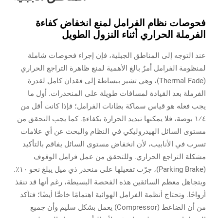
فحوصات نظام الفرامل لمنع انخفاض كفاءة
الفرملة الحراري أثناء النزول الطويل
عند التوجه إلى المناطق الجبلية، فإن إجراء فحوصات شاملة
لمنظومة الفرامل أمرٌ بالغ الأهمية لمنع ظاهرة التراجع الحراري
(Thermal Fade)، وهي تشير ببساطة إلى فقدان كامل لقدرة
الفرملة بعد القيادة لمسافات طويلة على المنحدرات. أول ما
يجب فعله هو قياس سماكة بطانات الفرامل؛ فإذا كانت أقل من
١⁄٤ بوصة، فلا يمكنها تبديد الحرارة بكفاءة. كما يجب التحقق من
مستوى السائل الهيدروليكي في النظام والبحث عن أي علامات
تسرب في الأنابيب، لأن انخفاض مستوى السائل يفاقم بالتأكيد
مشكلة التراجع الحراري. وللتحقق من عمل فرامل الوقوف
(Parking Brake)، جرّب تفعيلها على منحدر ذي ميل يبلغ نحو ١٠٪.
ويتجاهل معظم السائقين هذه الفحصة البسيطة، رغم أنها قد تنقذ
أرواحًا. وتحتاج أنظمة الفرامل الهوائية اهتمامًا خاصًّا أيضًا؛ فتأكد
من أن الضاغط (Compressor) يعمل بشكل سليم وأن جميع