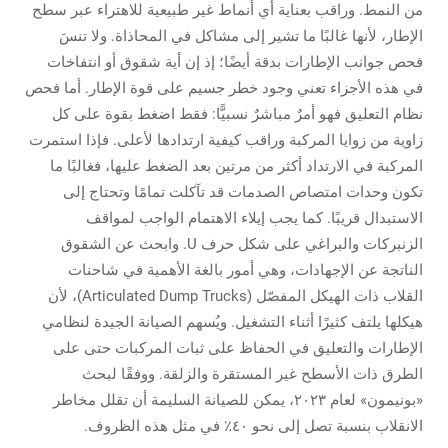
من النمط. وراقب بعناية أي أنماط غير طبيعية للاهتراء عبر سطح
الإطار، لأنها غالبًا ما تشير إلى مشاكل في المحاذاة. ولا تنسَ
فحص جوانب الإطارات بدقة أيضًا؛ إذ إن أية شقوق أو انتفاخات
في هذه الأجزاء تعني وجود خطر جسيم على قوة الإطار. أما فحص
نظام التعليق فهو أمرٌ مباشرٌ نسبيًّا: فقط اضغط بقوة على كل
زاوية من زوايا المركبة وراقب كيفية ارتدادها لأعلى. فإذا استمرت
المركبة في الارتداد أكثر من مرتين بعد الضغط عليها، فغالبًا ما
تكون وحدات امتصاص الصدمات قد تآكلت تمامًا وتحتاج إلى
الاستبدال قريبًا. كما يجب إيلاء الاهتمام الواجب لمواقف
الزنبركات والبراغي على شكل حرف U. وابحث عن الشقوق
الناتجة عن الإجهادات، وهي أمور بالغة الأهمية في شاحنات
القلاب ذات الهيكل المفصّل (Articulated Dump Trucks)، لأن
هيكلها يلتف كثيرًا أثناء التشغيل. ويُسهم الصيانة الجيدة لنظامي
الإطارات والتعليق في الحفاظ على ثبات المركبات حتى على
الطرق ذات الأسطح غير المستقرة والزلقة. ووفقًا لبحث
«بونيمون» لعام ٢٠٢٣، يمكن للصيانة السليمة أن تقلل مخاطر
الانقلاب بنسبة تصل إلى نحو ٤٠٪ في مثل هذه الظروف.