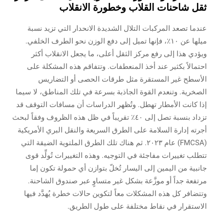
ثقل شاحنات القلاب وخطورة الانقلاب
عندما تصعد المركبات التلال الشديدة الانحدار التي تزيد نسبة
ميلها عن ١٠٪، فإنها تميل إلى دفع الوزن نحو الطرف الخلفي.
ويؤدي هذا إلى رفع مركز الثقل أعلى، ما يجعل الانقلاب أكثر
احتمالاً بكثير عند أخذ المنعطفات. وتتفاقم هذه المشكلة على
الأسطح غير المستقرة مثل طرقات الحصى أو التضاريس
الصخرية. وتنعدم القوة الجاذبة بسرعة في تلك المناطق، لا سيما
إذا كانت الأمطار تهطل. وتُظهر الدراسات أن مسافات التوقف قد
تزداد بنسبة تصل إلى ٤٠٪ تقريباً في ظل هذه الظروف وفقاً لبحث
أجرته إدارة السلامة على الطرق السريعة والنقل البري الأمريكية
(FMCSA) عام ٢٠٢٣. ثم هناك تلك الطرق الملتوية الضيقة التي
تتطلب تغييرات مفاجئة في التوجيه. وهذه التغييرات تُولِّد قوى
جانبية من اليمين إلى اليسار تُخلّ بتوازن أي حمولة تكون إما
مرتفعة جداً أو موزَّعة بشكل غير متساوٍ عبر صندوق الشاحنة.
وتتضافر كل هذه المشكلات معاً لتكوين حالات خطرة يُهدَّد فيها
الاستقرار في نقاط مختلفة على طول الطريق.