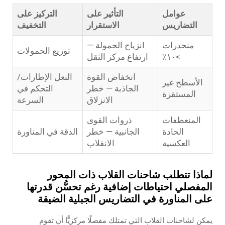
عوامل
التأثير على
التركيز على
التضاريس
الاستقرار
التخفيف
منحدرات
انزياح الحمولة —
توزيع الحمولات
>١٠٪
ارتفاع مركز الثقل
انخفاض القوة
النعل الإطارات/
الأسطح غير
الجاذبة — خطر
التحكم في
المستقرة
الانزلاق
السرعة
المنعطفات
ذروات القوى
الحادة
الجانبية — خطر
الدقة في المناورة
العكسية
الانقلاب
لماذا تتطلب شاحنات القلاب ذات المحور
المفصلي احتياطات إضافية رغم تحسُّن قدرتها
على المناورة في التضاريس الجبلية الضيقة
يمكن لشاحنات القلاب التي تمتلك مفصلًا مركزيًّا أن تقوم