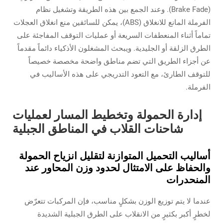
(Brake Fade). وعند الجمع بين هذه الطريقة وتشغيل نظام
الفرملة المانع للانغلاق (ABS)، يمكن للسائقين منع انغلاق العجلات
تماماً أثناء المنعطفات السريعة أو عمليات التوقف المفاجئة على
الطرق الزلقة أو الجليدية. ويبحث المشغلون الأذكياء دائماً مقدماً
عن أجزاء الطريق التي تضم مناطق واضحة مخصصة خصيصاً
للتوقف الطارئ، مع التعود التدريجي على هذه الأساليب في
الفرملة.
إدارة الحمولة وتخطيط المسار لعمليات
شاحنات القلاب في المناطق الجبلية
أساليب التحميل المتوازنة لتقليل انزياح الحمولة
والحفاظ على الامتثال لحدود وزن المحاور عند
المنحدرات
عندما لا يتم توزيع الوزن بشكلٍ مناسب، فإن المركبات تتعرّض
لخطرٍ أكبر بكثيرٍ من الانقلاب على الطرق الجبلية الشديدة