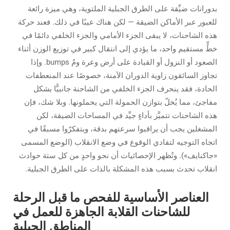
بدورانات ضيِّقة على الطرق الجبلية الملتوية، وهي ميزة رائعة
للعبور عبر الأماكن الضيقة — لكن هناك عيبًا في ذلك. فعند حركة
هذه الشاحنات، لا يبقى الجزء الأمامي والجزء الخلفي دائمًا في
خطٍّ مستقيم واحد، ما يؤدي إلى انتقال كبير في توزيع الوزن أثناء
الصعود أو النزول أو القيادة على أرض وعرة ومُ bumps. وإذا
تجاوز السائقون زاوية الدوران الآمنة، خصوصًا عند المنعطفات
الحادة، فقد ينحرف الجزء الخلفي من الشاحنة جانبيًّا بشكل
مفاجئ، مما يُخلّ بتوازن الحمولة التي يحملونها. وبلا شك، فإن
هذه الشاحنات تتميَّز بأداءٍ جيِّد في المساحات الضيقة، لكن
المشغلين يجب أن يراقبوا سرعتهم بدقة، ويتفكرّوا مسبقًا في
اتجاه التوجيه لتفادي الوقوع في وضع الانقلاب (الوضع المسمى
«جاكنايف»). وتُظهر الإحصائيات أن نحو واحدٍ من كل ستة حوادث
انقلاب تحدث بسبب هذه المشكلة بالذات على الطرق الجبلية.
العناصر الأساسية للفحص ما قبل الرحلة
للشاحنات القلابة الجاهزة للعمل في
المناطق الجبلية