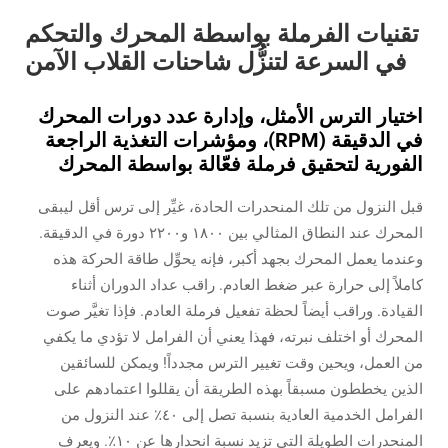
تقنيات الفرملة بواسطة المحرك والتحكم
في السرعة لتنزُّل شاحنات القلاب الآمن
اختيار الترس الأمثل، وإدارة عدد دورات المحرك
في الدقيقة (RPM)، ومؤشرات التغذية الراجعة
الفورية لتحقيق فرملة فعّالة بواسطة المحرك
قبل النزول من تلك المنحدرات الحادة، غيِّر إلى ترس أقل ليبقى
المحرك عند النطاق المثالي بين ١٨٠٠ و٢٢٠٠ دورة في الدقيقة.
وعندما يعمل المحرك بجهد أكبر، فإنه يحوِّل طاقة الحركة هذه
كاملاً إلى حرارة عبر ضغط العادم. راقب عداد الدوران أثناء
القيادة. وراقب أيضاً لحظة تفعيل فرملة العادم. فإذا تغيَّر صوت
المحرك أو اختلف نبرته، فهذا يعني أن الفرامل لا تؤدي ما يكفي
من العمل، ويحين وقت تغيير الترس مجدداً! ويمكن للسائقين
الذين يخططون مسبقاً بهذه الطريقة أن يقللوا اعتمادهم على
الفرامل الخدمية العادية بنسبة تصل إلى ٤٠٪ عند النزول من
المنحدرات الطويلة التي تزيد نسبة انحدارها عن ١٠٪. ويعرف