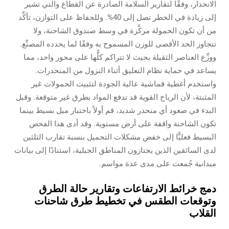
الانحدار، وفقًا لتقارير السلامة الصادرة عن القطاع والتي تشير
إلى زيادة في الخطر تصل إلى 40%. وللحفاظ على التوازن، تأكَّد
من أن تكون الحمولة مركَّزة في وسط صندوق الشاحنة، ولا
تتجاوز الحد الأقصى للوزن المسموح به وفقًا لما يحدده المصنِّع.
ووزِّع العناصر الثقيلة بحيث لا تتراكم كلُّها على محور واحد، مما
يساعد في حماية نظام التعليق أثناء النزول من المنحدرات.
واستخدم أغطية قماشية عالية الجودة لتثبيت الحمولات غير
المثبتة، لأن الرياح القوية قد تدفع المواد بطرق غير متوقعة. وقبل
البدء في صعود أي منحدر شديد، قم أولاً باختبار ميل بسيط بينما
تكون الشاحنة واقفة على أرض مستوية. وقد أدى هذا الفحص
البسيط فعليًّا إلى خفض مشكلات التحميل بنسبة تقارب الثلثين
لدى السائقين الذين يجتازون المناطق الجبلية، استنادًا إلى بيانات
ميدانية جُمعت على مدى عدة مواسم.
دمج خرائط الارتفاعات وتقارير حالة الطرق
وتوقعات الطقس في تخطيط طرق شاحنات
القلاب