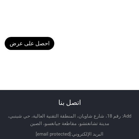
احصل على عرض
سعر
اتصل بنا
Add: رقم 18، شارع شاويان، المنطقة التقنية العالية، حي شينبي،
مدينة تشانغتشو، مقاطعة جيانغسو، الصين
البريد الإلكتروني:
[email protected]