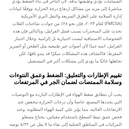
الصمامات تؤدي وظيفتها بدقة، لأن التأخر في بناء الضغط يؤدي
مباشرةً إلى مزيد من مشاكل ارتفاع درجة الحرارة. ووفقًا لبيانات
إدارة السلامة على الطرق السريعة والنقل البري الأمريكية
(FMCSA) لعام ٢٠٢٣، فإن نحو ٢٨٪ من حوادث شاحنات القلاب
تحدث على المنحدرات بسبب فشل الفرامل، وبالتالي فإن هذه
الفحوصات الاستباقية ليست اختيارية بل إلزامية. وخلال اختبار
الفرامل، انتبه جيدًا لأي أصوات غير طبيعية مثل الطحن أو الصرير
المفرط؛ فاكتشاف هذه المشكلات مبكرًا قد يبدو تافهًا، لكن
تجاهلها غالبًا ما يؤدي إلى مشكلات أكبر في المستقبل.
تقييم الإطارات والتعليق: الضغط وعمق النتوءات
وسلامة الممتصات لضمان الجر في المرتفعات
يجب أن تتطابق ضغط الهواء في الإطارات الباردة مع التوصيات
التي يحددها المصنع، خاصةً وأن درجات الحرارة تنخفض عند
الارتفاعات العالية، مما يؤثر على كمية الهواء المطلوبة. وعند
فحص عمق نمط السطح باستخدام مقياس، يحتاج مشغلو
المركبات في المناطق الجبلية إلى بقاء ما لا يقل عن ٨/٣٢ بوصة