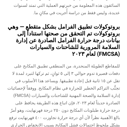
السائقون هذه المعلومة من خبرتهم العملية التي تمتد لسنوات
عديدة، وليس فقط من دراسة أُجريت في مكانٍ ما.
بروتوكولات تطبيق الفرامل بشكل متقطع — وهي
بروتوكولات تم التحقق من صحتها استناداً إلى
بيانات درجة حرارة الفرامل الصادرة عن إدارة
السلامة المرورية للشاحنات والسيارات
(FMCSA) لعام ٢٠٢٣
للمقاطع الطويلة المنحدرة، من المنطقي تطبيق المكابح على
دفعات قصيرة تدوم حوالي ٣ إلى ٥ ثوانٍ، ثم تركها لتبرد لمدة لا
تقل عن ١٥ ثانية قبل إعادة تطبيقها. ويساعد هذا الأسلوب في
تجنُّب التراكم الخطير للحرارة في نظام المكابح. ووفقاً لإحصائيات
إدارة السلامة والصحة المهنية للشاحنات والسيارات (FMCSA)
الصادرة حديثاً لعام ٢٠٢٣، فإن اتباع هذه الطريقة يحافظ على
درجة حرارة طبلونات المكابح دون ٢٥٠ درجة فهرنهايت، وهو أمرٌ
بالغ الأهمية نظراً لأن أي درجة حرارة تجاوزت ٤٠٠ فهرنهايت ترفع
بشكل ملحوظ احتمالات فشل المكابح بسبب الانخفاض الحراري