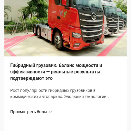
Гибридный грузовик: баланс мощности и
эффективности — реальные результаты
подтверждают это
Рост популярности гибридных грузовиков в
коммерческих автопарках. Эволюция технологии
гибридных грузовиков в логистике. Гибридные
грузовики больше не являются просто
Просмотреть больше
экспериментальными автомобилями на стоянках
дилеров. В наши дни они превратились в трудяг для
многих транспортных компаний. Раньше...