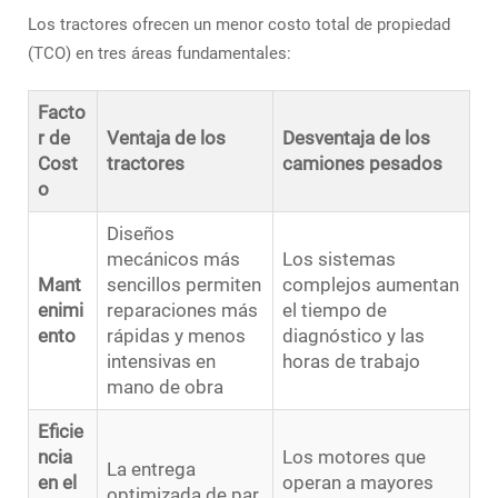
Los tractores ofrecen un menor costo total de propiedad
(TCO) en tres áreas fundamentales:
Facto
r de
Ventaja de los
Desventaja de los
Cost
tractores
camiones pesados
o
Diseños
mecánicos más
Los sistemas
Mant
sencillos permiten
complejos aumentan
enimi
reparaciones más
el tiempo de
ento
rápidas y menos
diagnóstico y las
intensivas en
horas de trabajo
mano de obra
Eficie
ncia
Los motores que
La entrega
en el
operan a mayores
optimizada de par