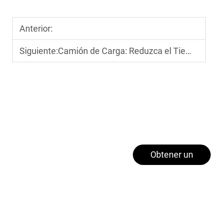
Anterior:
Siguiente:
Camión de Carga: Reduzca el Tiempo de Entrega con Este Modelo de Alta Velocidad y Bajo Consumo de Combustible
Obtener un
presupuesto