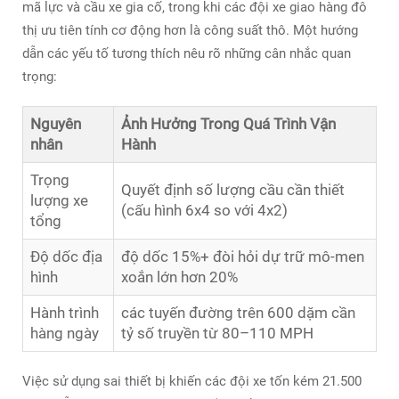
mã lực và cầu xe gia cố, trong khi các đội xe giao hàng đô
thị ưu tiên tính cơ động hơn là công suất thô. Một hướng
dẫn các yếu tố tương thích nêu rõ những cân nhắc quan
trọng:
Nguyên
Ảnh Hưởng Trong Quá Trình Vận
nhân
Hành
Trọng
Quyết định số lượng cầu cần thiết
lượng xe
(cấu hình 6x4 so với 4x2)
tổng
Độ dốc địa
độ dốc 15%+ đòi hỏi dự trữ mô-men
hình
xoắn lớn hơn 20%
Hành trình
các tuyến đường trên 600 dặm cần
hàng ngày
tỷ số truyền từ 80–110 MPH
Việc sử dụng sai thiết bị khiến các đội xe tốn kém 21.500