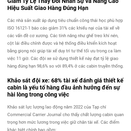
Giảm Tỷ Lệ Thay Đổi Nhân Sự và Nâng Cao
Hiệu Suất Giao Hàng Đúng Hạn
Các nhà sản xuất áp dụng tiêu chuẩn công thái học phù hợp
ISO 16121-1 báo cáo giảm 31% các khiếu nại của tài xế về
các vấn đề cơ xương. Các tính năng như ghế treo khí nén,
cột lái điều chỉnh được và hệ thống điều khiển kích hoạt
bằng giọng nói giúp tài xế duy trì tư thế tối ưu trong ca làm
việc 11 giờ. Các đội xe sử dụng thiết kế này đạt tỷ lệ giao
hàng đúng hạn 98,6% so với 89,4% ở các cabin truyền thống.
Khảo sát đội xe: 68% tài xế đánh giá thiết kế
cabin là yếu tố hàng đầu ảnh hưởng đến sự
hài lòng trong công việc
Khảo sát lực lượng lao động năm 2022 của Tạp chí
Commercial Carrier Journal cho thấy chất lượng cabin quan
trọng hơn mức lương trong việc giữ chân tài xế. Các điểm
khác biệt chính bao gồm: