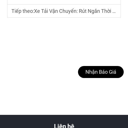
Tiếp theo:
Xe Tải Vận Chuyển: Rút Ngắn Thời Gian Giao Hàng với Mô Hình Tốc Độ Cao, Tiết Kiệm Nhiên Liệu Này
Nhận Báo Giá
Liên hệ