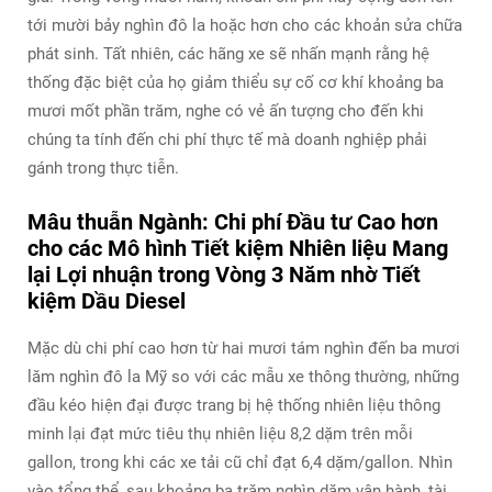
tới mười bảy nghìn đô la hoặc hơn cho các khoản sửa chữa
phát sinh. Tất nhiên, các hãng xe sẽ nhấn mạnh rằng hệ
thống đặc biệt của họ giảm thiểu sự cố cơ khí khoảng ba
mươi mốt phần trăm, nghe có vẻ ấn tượng cho đến khi
chúng ta tính đến chi phí thực tế mà doanh nghiệp phải
gánh trong thực tiễn.
Mâu thuẫn Ngành: Chi phí Đầu tư Cao hơn
cho các Mô hình Tiết kiệm Nhiên liệu Mang
lại Lợi nhuận trong Vòng 3 Năm nhờ Tiết
kiệm Dầu Diesel
Mặc dù chi phí cao hơn từ hai mươi tám nghìn đến ba mươi
lăm nghìn đô la Mỹ so với các mẫu xe thông thường, những
đầu kéo hiện đại được trang bị hệ thống nhiên liệu thông
minh lại đạt mức tiêu thụ nhiên liệu 8,2 dặm trên mỗi
gallon, trong khi các xe tải cũ chỉ đạt 6,4 dặm/gallon. Nhìn
vào tổng thể, sau khoảng ba trăm nghìn dặm vận hành, tài