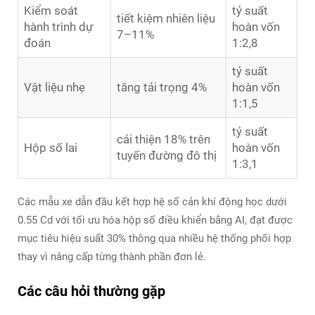
Kiểm soát
tỷ suất
tiết kiệm nhiên liệu
hành trình dự
hoàn vốn
7–11%
đoán
1:2,8
tỷ suất
Vật liệu nhẹ
tăng tải trọng 4%
hoàn vốn
1:1,5
tỷ suất
cải thiện 18% trên
Hộp số lai
hoàn vốn
tuyến đường đô thị
1:3,1
Các mẫu xe dẫn đầu kết hợp hệ số cản khí động học dưới
0.55 Cd với tối ưu hóa hộp số điều khiển bằng AI, đạt được
mục tiêu hiệu suất 30% thông qua nhiều hệ thống phối hợp
thay vì nâng cấp từng thành phần đơn lẻ.
Các câu hỏi thường gặp