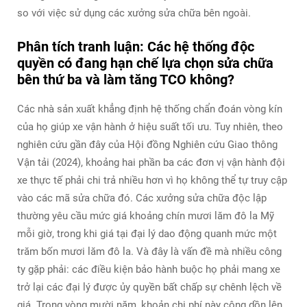
so với việc sử dụng các xưởng sửa chữa bên ngoài.
Phân tích tranh luận: Các hệ thống độc
quyền có đang hạn chế lựa chọn sửa chữa
bên thứ ba và làm tăng TCO không?
Các nhà sản xuất khẳng định hệ thống chẩn đoán vòng kín
của họ giúp xe vận hành ở hiệu suất tối ưu. Tuy nhiên, theo
nghiên cứu gần đây của Hội đồng Nghiên cứu Giao thông
Vận tải (2024), khoảng hai phần ba các đơn vị vận hành đội
xe thực tế phải chi trả nhiều hơn vì họ không thể tự truy cập
vào các mã sửa chữa đó. Các xưởng sửa chữa độc lập
thường yêu cầu mức giá khoảng chín mươi lăm đô la Mỹ
mỗi giờ, trong khi giá tại đại lý dao động quanh mức một
trăm bốn mươi lăm đô la. Và đây là vấn đề mà nhiều công
ty gặp phải: các điều kiện bảo hành buộc họ phải mang xe
trở lại các đại lý được ủy quyền bất chấp sự chênh lệch về
giá. Trong vòng mười năm, khoản chi phí này cộng dồn lên