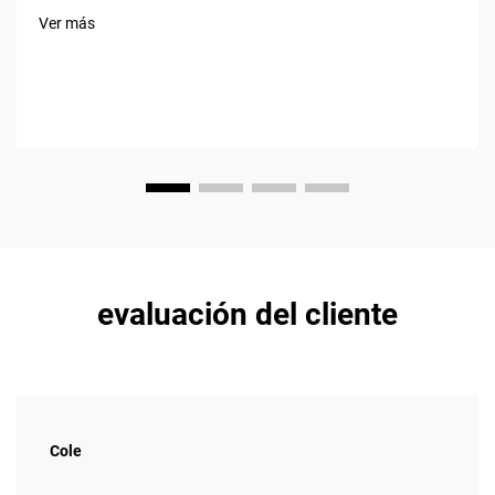
Baic vio crecer sus ventas en la región MENA alrededor del 34
Ver más
% anual, gracias en gran parte a concesionarios
inteligentes...
evaluación del cliente
Cole