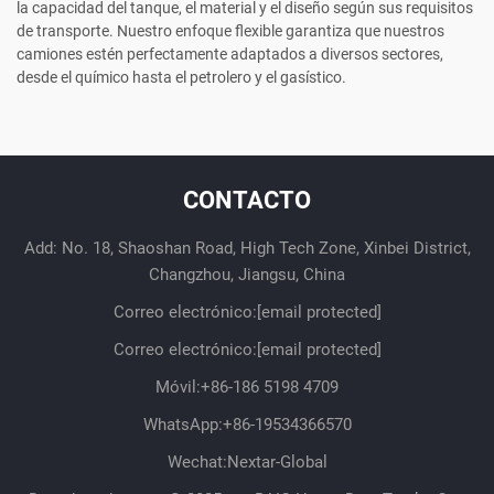
la capacidad del tanque, el material y el diseño según sus requisitos
de transporte. Nuestro enfoque flexible garantiza que nuestros
camiones estén perfectamente adaptados a diversos sectores,
desde el químico hasta el petrolero y el gasístico.
CONTACTO
Add: No. 18, Shaoshan Road, High Tech Zone, Xinbei District,
Changzhou, Jiangsu, China
Correo electrónico:
[email protected]
Correo electrónico:
[email protected]
Móvil:
+86-186 5198 4709
WhatsApp:
+86-19534366570
Wechat:Nextar-Global