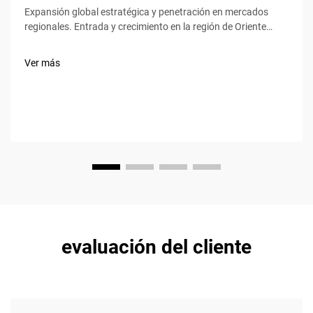
Expansión global estratégica y penetración en mercados
regionales. Entrada y crecimiento en la región de Oriente
Medio y África del Norte (MENA). Desde 2020 hasta 2023,
Baic vio crecer sus ventas en la región MENA alrededor del 34
Ver más
% anual, gracias en gran parte a concesionarios
inteligentes...
evaluación del cliente