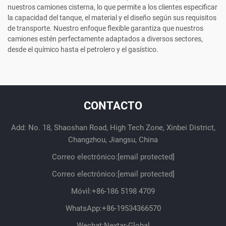
nuestros camiones cisterna, lo que permite a los clientes especificar
la capacidad del tanque, el material y el diseño según sus requisitos
de transporte. Nuestro enfoque flexible garantiza que nuestros
camiones estén perfectamente adaptados a diversos sectores,
desde el químico hasta el petrolero y el gasístico.
CONTACTO
Add: No. 18, Shaoshan Road, High Tech Zone, Xinbei District,
Changzhou, Jiangsu, China
Correo electrónico:
[email protected]
Correo electrónico:
[email protected]
Móvil:
+86-186 5198 4709
WhatsApp:
+86-19534366570
Wechat:Nextar-Global