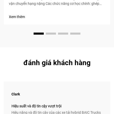
vận chuyển hạng nặng Các chức năng cơ học chính: ghép
nối, truyền động lực và điều khiển tập trung cho người lái Rơ-
moóc đầu kéo, đôi khi được gọi là xe đầu kéo, đóng vai trò là
Xem thêm
nguồn động lực chính để kéo...
đánh giá khách hàng
Clark
Hiệu suất và độ tin cậy vượt trội
Hiệu năng và độ tin cậy của các xe tải hybrid BAIC Trucks