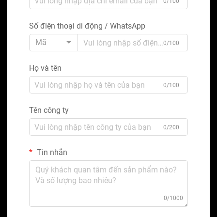
0/100
Số điện thoại di động / WhatsApp
Mã
0/100
Họ và tên
0/100
Tên công ty
0/200
Tin nhắn
0/1000