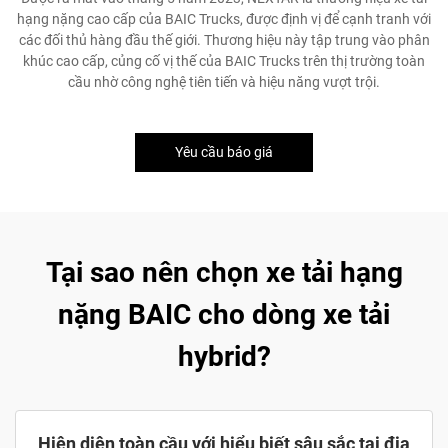
hạng nặng cao cấp của BAIC Trucks, được định vị để cạnh tranh với
các đối thủ hàng đầu thế giới. Thương hiệu này tập trung vào phân
khúc cao cấp, củng cố vị thế của BAIC Trucks trên thị trường toàn
cầu nhờ công nghệ tiên tiến và hiệu năng vượt trội.
Yêu cầu báo giá
Tại sao nên chọn xe tải hạng
nặng BAIC cho dòng xe tải
hybrid?
Hiện diện toàn cầu với hiểu biết sâu sắc tại địa