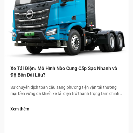
Xe Tải Điện: Mô Hình Nào Cung Cấp Sạc Nhanh và
Độ Bền Dài Lâu?
Sự chuyển dịch toàn cầu sang phương tiện vận tải thương
mại bền vững đã khiến xe tải điện trở thành trọng tâm chính
của ngành logistics và vận tải hàng hóa, trong đó tốc độ sạc
nhanh và độ bền cao là hai tiêu chuẩn bắt buộc đối với người
Xem thêm
mua.