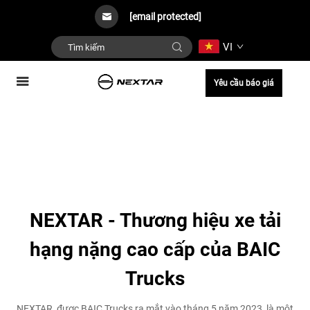
[email protected]
VI
Yêu cầu báo giá
NEXTAR - Thương hiệu xe tải
hạng nặng cao cấp của BAIC
Trucks
NEXTAR, được BAIC Trucks ra mắt vào tháng 5 năm 2023, là một