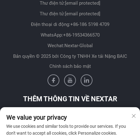
Thư điện tử:
[email protected]
Thư điện tử:
[email protected]
Điện thoại di động:
+86-186 5198 4709
WhatsApp:
+86-19534366570
Wechat:Nextar-Global
Bản quyền © 2025 bởi Công ty TNHH Xe tải Nặng BAIC
Chính sách bảo mật
THÊM THÔNG TIN VỀ NEXTAR
Liên hệ với đội ngũ bán hàng của chúng tôi tại quốc gia của
We value your privacy
bạn
We use cookies and similar tools to provide our services. If you
don't want to accept all cookies, click Personalize cookies.