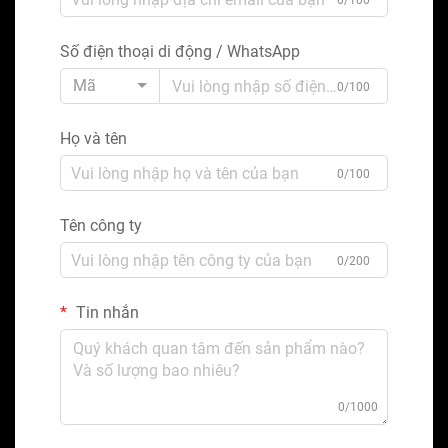
0/100
Số điện thoại di động / WhatsApp
Mã
0/100
Họ và tên
0/100
Tên công ty
0/200
Tin nhắn
0/1000