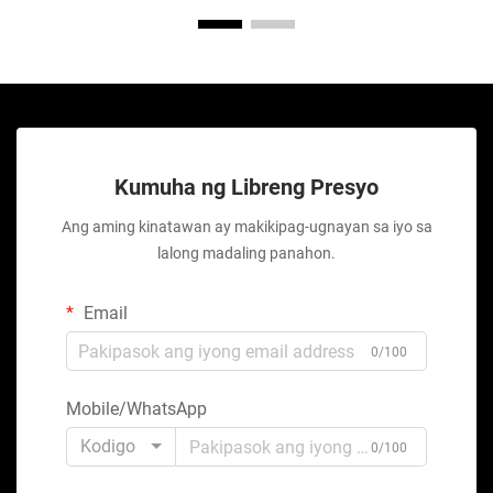
Kumuha ng Libreng Presyo
Ang aming kinatawan ay makikipag-ugnayan sa iyo sa
lalong madaling panahon.
Email
0/100
Mobile/WhatsApp
Kodigo
0/100