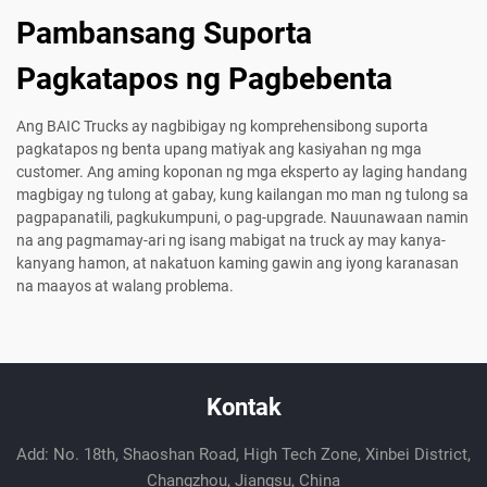
Pambansang Suporta
Pagkatapos ng Pagbebenta
Ang BAIC Trucks ay nagbibigay ng komprehensibong suporta
pagkatapos ng benta upang matiyak ang kasiyahan ng mga
customer. Ang aming koponan ng mga eksperto ay laging handang
magbigay ng tulong at gabay, kung kailangan mo man ng tulong sa
pagpapanatili, pagkukumpuni, o pag-upgrade. Nauunawaan namin
na ang pagmamay-ari ng isang mabigat na truck ay may kanya-
kanyang hamon, at nakatuon kaming gawin ang iyong karanasan
na maayos at walang problema.
Kontak
Add: No. 18th, Shaoshan Road, High Tech Zone, Xinbei District,
Changzhou, Jiangsu, China