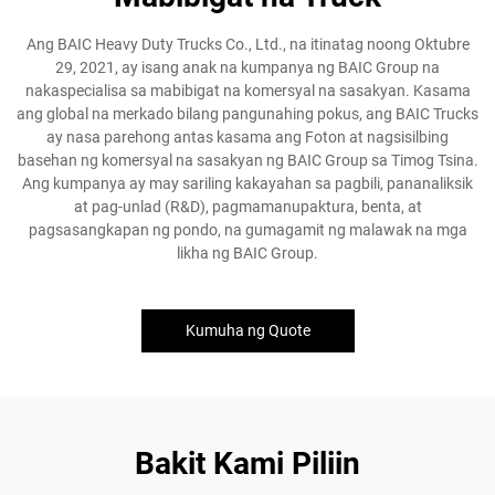
Ang BAIC Heavy Duty Trucks Co., Ltd., na itinatag noong Oktubre
29, 2021, ay isang anak na kumpanya ng BAIC Group na
nakaspecialisa sa mabibigat na komersyal na sasakyan. Kasama
ang global na merkado bilang pangunahing pokus, ang BAIC Trucks
ay nasa parehong antas kasama ang Foton at nagsisilbing
basehan ng komersyal na sasakyan ng BAIC Group sa Timog Tsina.
Ang kumpanya ay may sariling kakayahan sa pagbili, pananaliksik
at pag-unlad (R&D), pagmamanupaktura, benta, at
pagsasangkapan ng pondo, na gumagamit ng malawak na mga
likha ng BAIC Group.
Kumuha ng Quote
Bakit Kami Piliin