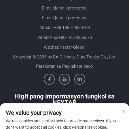
E-mail:
[email protected]
E-mail:
[email protected]
Mobile:
+86-186 5198 4709
WhatsApp:
+86-19534366570
Wechat:Nextar-Global
Copyright © 2025 by BAIC Heavy Duty Trucks Co., Ltd.
Patakaran sa Pagkakapribado
Higit pang impormasyon tungkol sa
NEXTAR
We value your privacy
Makipag-ugnayan sa aming sales team sa iyong bansa
We use cookies and similar tools to provide our services. If you
don't want to accept all cookies, click Personalize cookies.