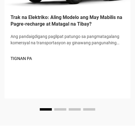
Trak na Elektriko: Aling Modelo ang May Mabilis na
Pagre-recharge at Matagal na Tibay?
Ang pandaigdigang paglipat patungo sa pangmatagalang
komersyal na transportasyon ay ginawang pangunahing
pokus ng logistics at freight industry ang mga electric truck,
kung saan ang mabilis na charging speed at matagal na
TIGNAN PA
durability ang naging dalawang hindi maipagkakait na
pamantayan para sa mga mamimili. Hindi lamang...