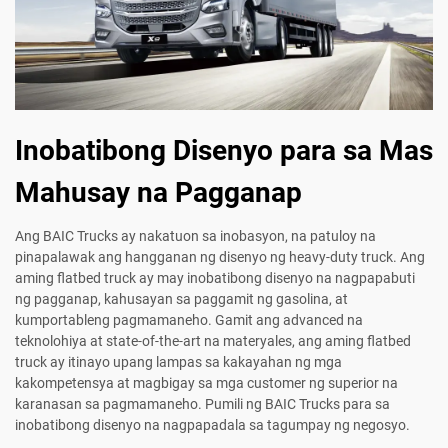
Inobatibong Disenyo para sa Mas
Mahusay na Pagganap
Ang BAIC Trucks ay nakatuon sa inobasyon, na patuloy na
pinapalawak ang hangganan ng disenyo ng heavy-duty truck. Ang
aming flatbed truck ay may inobatibong disenyo na nagpapabuti
ng pagganap, kahusayan sa paggamit ng gasolina, at
kumportableng pagmamaneho. Gamit ang advanced na
teknolohiya at state-of-the-art na materyales, ang aming flatbed
truck ay itinayo upang lampas sa kakayahan ng mga
kakompetensya at magbigay sa mga customer ng superior na
karanasan sa pagmamaneho. Pumili ng BAIC Trucks para sa
inobatibong disenyo na nagpapadala sa tagumpay ng negosyo.