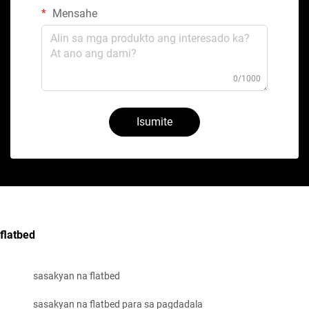
Mensahe
0/1000
Isumite
flatbed
sasakyan na flatbed
sasakyan na flatbed para sa pagdadala