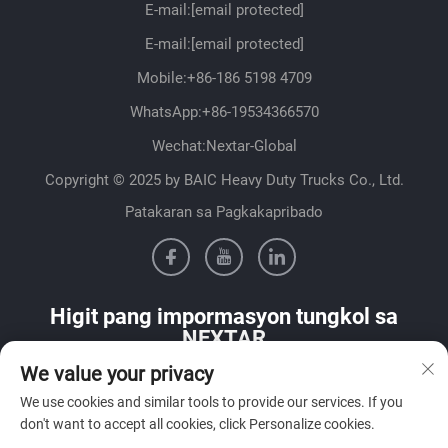
E-mail:
[email protected]
E-mail:
[email protected]
Mobile:
+86-186 5198 4709
WhatsApp:
+86-19534366570
Wechat:Nextar-Global
Copyright © 2025 by BAIC Heavy Duty Trucks Co., Ltd.
Patakaran sa Pagkakapribado
Higit pang impormasyon tungkol sa
NEXTAR
We value your privacy
Makipag-ugnayan sa aming sales team sa iyong bansa
We use cookies and similar tools to provide our services. If you
don't want to accept all cookies, click Personalize cookies.