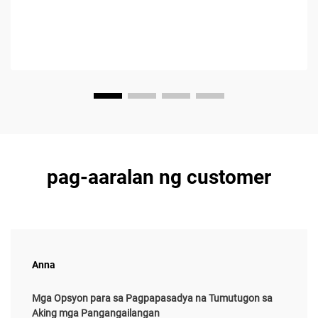
bawat taon, na dahil higit sa lahat sa matalinong mga
nagmamay-ari ng dealership...
pag-aaralan ng customer
Anna
Mga Opsyon para sa Pagpapasadya na Tumutugon sa
Aking mga Pangangailangan