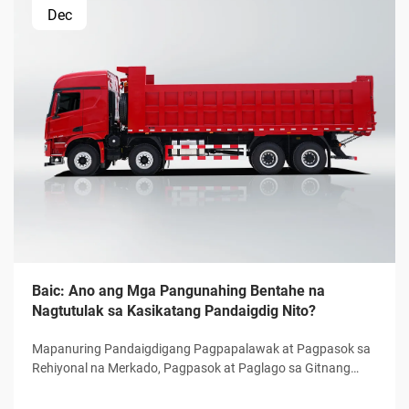
Dec
Baic: Ano ang Mga Pangunahing Bentahe na
Nagtutulak sa Kasikatang Pandaigdig Nito?
Mapanuring Pandaigdigang Pagpapalawak at Pagpasok sa
Rehiyonal na Merkado, Pagpasok at Paglago sa Gitnang
Silangan at Hilagang Aprika (MENA) Mula 2020 hanggang
2023, ang Baic ay nakaranas ng paglago sa kanyang mga