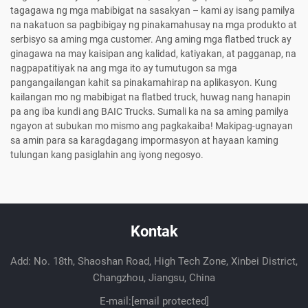
tagagawa ng mga mabibigat na sasakyan – kami ay isang pamilya
na nakatuon sa pagbibigay ng pinakamahusay na mga produkto at
serbisyo sa aming mga customer. Ang aming mga flatbed truck ay
ginagawa na may kaisipan ang kalidad, katiyakan, at pagganap, na
nagpapatitiyak na ang mga ito ay tumutugon sa mga
pangangailangan kahit sa pinakamahirap na aplikasyon. Kung
kailangan mo ng mabibigat na flatbed truck, huwag nang hanapin
pa ang iba kundi ang BAIC Trucks. Sumali ka na sa aming pamilya
ngayon at subukan mo mismo ang pagkakaiba! Makipag-ugnayan
sa amin para sa karagdagang impormasyon at hayaan kaming
tulungan kang pasiglahin ang iyong negosyo.
Kontak
Add: No. 18th, Shaoshan Road, High Tech Zone, Xinbei District,
Changzhou, Jiangsu, China
E-mail:
[email protected]