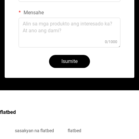
Mensahe
0/1000
Isumite
flatbed
sasakyan na flatbed
flatbed