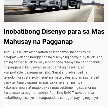
Inobatibong Disenyo para sa Mas
Mahusay na Pagganap
Ang BAIC Trucks ay nakatuon sa inobasyon, na patuloy na
pinapalawak ang hangganan ng disenyo ng heavy-duty truck. Ang
aming flatbed truck ay may inobatibong disenyo na nagpapabuti
ng pagganap, kahusayan sa paggamit ng gasolina, at
kumportableng pagmamaneho. Gamit ang advanced na
teknolohiya at state-of-the-art na materyales, ang aming flatbed
truck ay itinayo upang lampas sa kakayahan ng mga
kakompetensya at magbigay sa mga customer ng superior na
karanasan sa pagmamaneho. Pumili ng BAIC Trucks para sa
inobatibong disenyo na nagpapadala sa tagumpay ng negosyo.