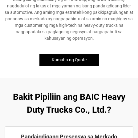
nagdudulot ng lakas at mga yaman ng isang pandaigdigang lider
sa automotive. Ang aming mga estratehikong pakikipagtulungan at
pananaw sa merkado ay nagpapahintulot sa amin na magbigay sa
mga customer ng mga high-tech na heavy-duty trucks na
nagpapadala sa paglago ng negosyo at nagpapabuti sa
kahusayan ng operasyon.
Kumuha ng Quote
Bakit Pipiliin ang BAIC Heavy
Duty Trucks Co., Ltd.?
Pandaigdigang Presensya sa Merkado