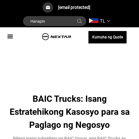
[email protected]
TL
Kumuha ng Quote
BAIC Trucks: Isang
Estratehikong Kasosyo para sa
Paglago ng Negosyo
Bilang isang subsidiary ng BAIC Group, ang BAIC Trucks ay