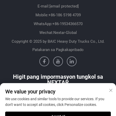
E-mail:
[email protected]
Mobile:
+86-186 5198 4709
WhatsApp:
+86-19534366570
Wechat:Nextar-Global
Copyright © 2025 by BAIC Heavy Duty Trucks Co., Ltd.
Patakaran sa Pagkakapribado
Higit pang impormasyon tungkol sa
NEXTAR
We value your privacy
Makipag-ugnayan sa aming sales team sa iyong bansa
We use cookies and similar tools to provide our services. If you
don't want to accept all cookies, click Personalize cookies.