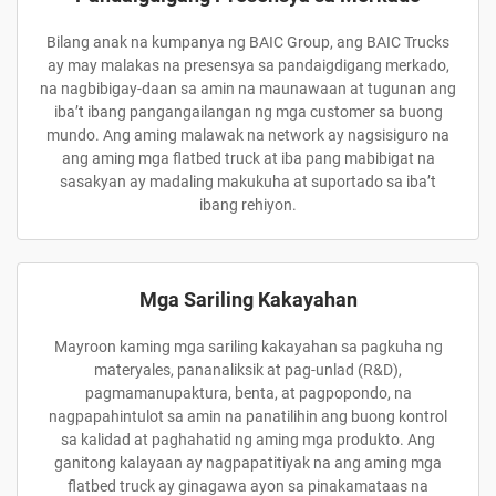
Bilang anak na kumpanya ng BAIC Group, ang BAIC Trucks
ay may malakas na presensya sa pandaigdigang merkado,
na nagbibigay-daan sa amin na maunawaan at tugunan ang
iba’t ibang pangangailangan ng mga customer sa buong
mundo. Ang aming malawak na network ay nagsisiguro na
ang aming mga flatbed truck at iba pang mabibigat na
sasakyan ay madaling makukuha at suportado sa iba’t
ibang rehiyon.
Mga Sariling Kakayahan
Mayroon kaming mga sariling kakayahan sa pagkuha ng
materyales, pananaliksik at pag-unlad (R&D),
pagmamanupaktura, benta, at pagpopondo, na
nagpapahintulot sa amin na panatilihin ang buong kontrol
sa kalidad at paghahatid ng aming mga produkto. Ang
ganitong kalayaan ay nagpapatitiyak na ang aming mga
flatbed truck ay ginagawa ayon sa pinakamataas na