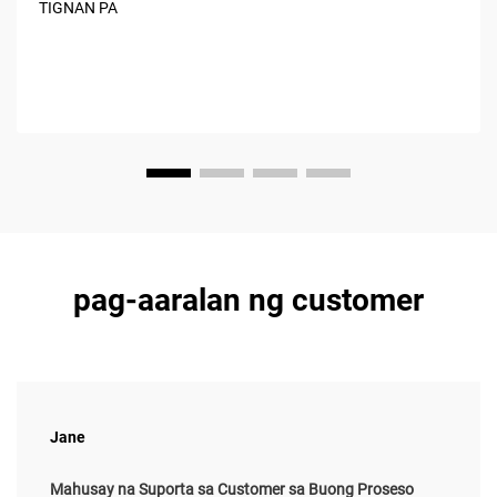
TIGNAN PA
benta sa rehiyon ng MENA nang humigit-kumulang 34%
bawat taon, na dahil higit sa lahat sa matalinong mga
nagmamay-ari ng dealership...
pag-aaralan ng customer
Jane
Mahusay na Suporta sa Customer sa Buong Proseso