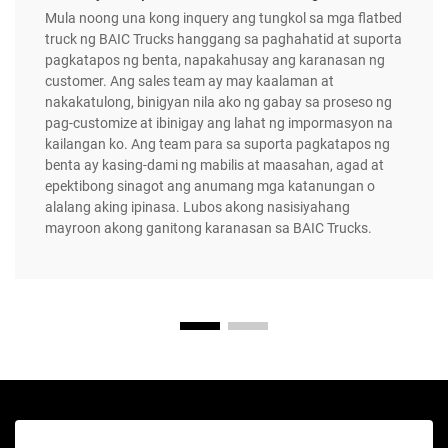
Mula noong una kong inquery ang tungkol sa mga flatbed
truck ng BAIC Trucks hanggang sa paghahatid at suporta
pagkatapos ng benta, napakahusay ang karanasan ng
customer. Ang sales team ay may kaalaman at
nakakatulong, binigyan nila ako ng gabay sa proseso ng
pag-customize at ibinigay ang lahat ng impormasyon na
kailangan ko. Ang team para sa suporta pagkatapos ng
benta ay kasing-dami ng mabilis at maasahan, agad at
epektibong sinagot ang anumang mga katanungan o
alalang aking ipinasa. Lubos akong nasisiyahang
mayroon akong ganitong karanasan sa BAIC Trucks.