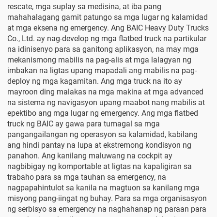
rescate, mga suplay sa medisina, at iba pang
mahahalagang gamit patungo sa mga lugar ng kalamidad
at mga eksena ng emergency. Ang BAIC Heavy Duty Trucks
Co., Ltd. ay nag-develop ng mga flatbed truck na partikular
na idinisenyo para sa ganitong aplikasyon, na may mga
mekanismong mabilis na pag-alis at mga lalagyan ng
imbakan na ligtas upang mapadali ang mabilis na pag-
deploy ng mga kagamitan. Ang mga truck na ito ay
mayroon ding malakas na mga makina at mga advanced
na sistema ng navigasyon upang maabot nang mabilis at
epektibo ang mga lugar ng emergency. Ang mga flatbed
truck ng BAIC ay gawa para tumagal sa mga
pangangailangan ng operasyon sa kalamidad, kabilang
ang hindi pantay na lupa at ekstremong kondisyon ng
panahon. Ang kanilang maluwang na cockpit ay
nagbibigay ng komportable at ligtas na kapaligiran sa
trabaho para sa mga tauhan sa emergency, na
nagpapahintulot sa kanila na magtuon sa kanilang mga
misyong pang-iingat ng buhay. Para sa mga organisasyon
ng serbisyo sa emergency na naghahanap ng paraan para