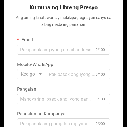
Kumuha ng Libreng Presyo
Ang aming kinatawan ay makikipag-ugnayan sa iyo sa
lalong madaling panahon.
Email
0/100
Mobile/WhatsApp
Kodigo
0/100
Pangalan
0/100
Pangalan ng Kumpanya
0/200