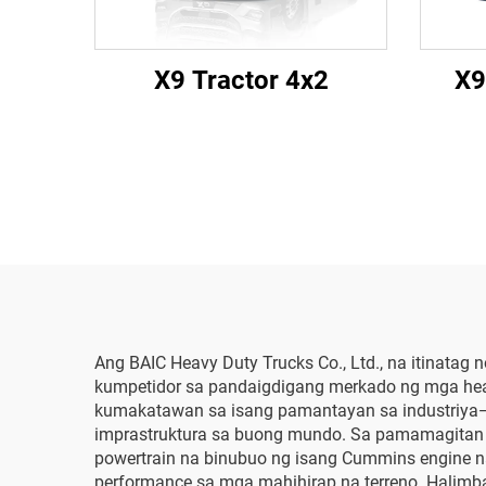
X9 Tractor 4x2
X9
Ang BAIC Heavy Duty Trucks Co., Ltd., na itinatag
kumpetidor sa pandaigdigang merkado ng mga heav
kumakatawan sa isang pamantayan sa industriya—
imprastruktura sa buong mundo. Sa pamamagitan 
powertrain na binubuo ng isang Cummins engine na
performance sa mga mahihirap na terreno. Halimb