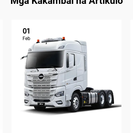
Mga Kakambal na Artikulo
01
Feb