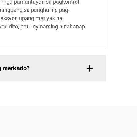
a mga pamantayan sa pagkontrol
hanggang sa panghuling pag-
peksyon upang matiyak na
od dito, patuloy naming hinahanap
g merkado?