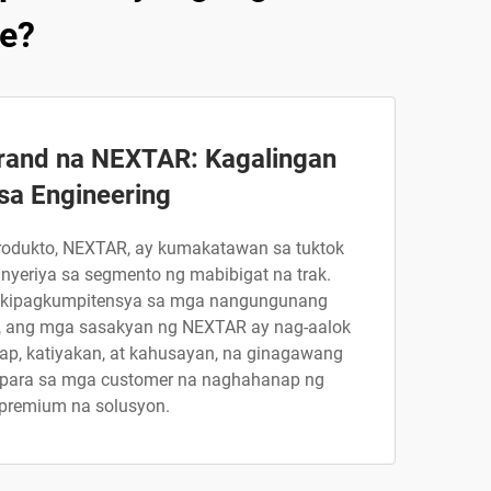
le?
rand na NEXTAR: Kagalingan
sa Engineering
rodukto, NEXTAR, ay kumakatawan sa tuktok
nyeriya sa segmento ng mabibigat na trak.
akipagkumpitensya sa mga nangungunang
, ang mga sasakyan ng NEXTAR ay nag-aalok
ap, katiyakan, at kahusayan, na ginagawang
an para sa mga customer na naghahanap ng
premium na solusyon.