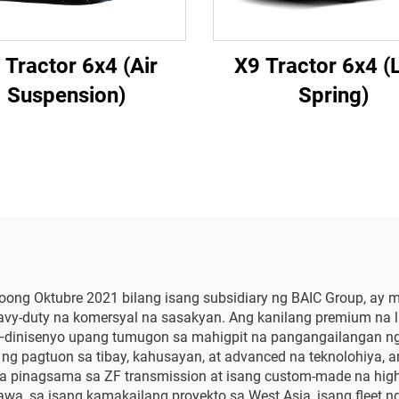
 Tractor 6x4 (Air
X9 Tractor 6x4 (
Suspension)
Spring)
 noong Oktubre 2021 bilang isang subsidiary ng BAIC Group, ay 
y-duty na komersyal na sasakyan. Ang kanilang premium na l
dinisenyo upang tumugon sa mahigpit na pangangailangan ng 
ng pagtuon sa tibay, kahusayan, at advanced na teknolohiya,
 pinagsama sa ZF transmission at isang custom-made na highly 
awa, sa isang kamakailang proyekto sa West Asia, isang flee