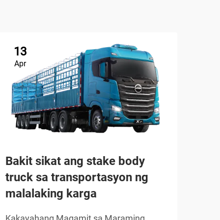
13
Apr
Tru
Bakit sikat ang stake body
(Ch
truck sa transportasyon ng
malalaking karga
TIGN
Kakayahang Magamit sa Maraming