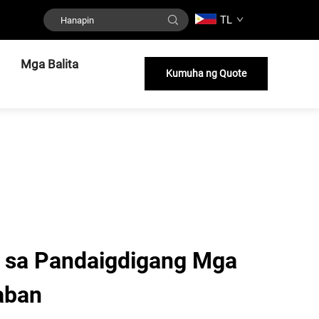
TL
Mga Balita
Kumuha ng Quote
s sa Pandaigdigang Mga
aban