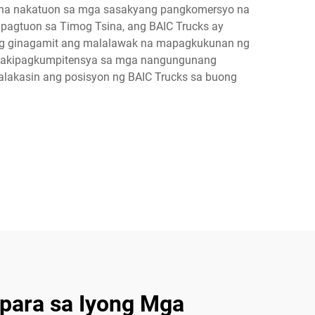
up na nakatuon sa mga sasakyang pangkomersyo na
pagtuon sa Timog Tsina, ang BAIC Trucks ay
bang ginagamit ang malalawak na mapagkukunan ng
g makipagkumpitensya sa mga nangungunang
lakasin ang posisyon ng BAIC Trucks sa buong
 para sa Iyong Mga