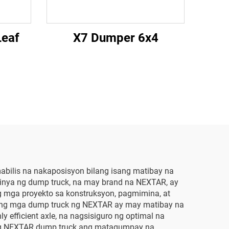
Leaf
X7 Dumper 6x4
mabilis na nakaposisyon bilang isang matibay na
inya ng dump truck, na may brand na NEXTAR, ay
mga proyekto sa konstruksyon, pagmimina, at
 ang mga dump truck ng NEXTAR ay may matibay na
efficient axle, na nagsisiguro ng optimal na
t ng NEXTAR dump truck ang matagumpay na