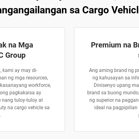
ngangailangan sa Cargo Vehic
ak na Mga
Premium na B
C Group
, kami ay may di-
Ang aming brand ng p
an ng mga resources,
ng kahusayan sa inhi
 kasanayang workforce,
Dinisenyo upang m
tong pagkakaisa ay
brand sa buong mundo
nang tuloy-tuloy at
ng superior na paggan
ty na cargo vehicle sa
ideal na pagpipili
.