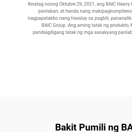
Itinatag noong Oktubre 29, 2021, ang BAIC Heav
panlaban, at handa nang makipagkumpitensy
nagpapatakbo nang hiwalay sa pagbili, pananali
BAIC Group. Ang aming tatak ng produkto
pandaigdigang tatak ng mga sasakyang panlab
Bakit Pumili ng B