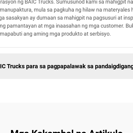
erasyon ng BAIC Trucks. Sumusunod kami sa mahigpit n
manupaktura, mula sa pagkuha ng hilaw na materyales 
a sasakyan ay dumaan sa mahigpit na pagsusuri at ins
ang pamantayan at mga inaasahan ng mga customer. Buk
mapabuti ang aming mga produkto at serbisyo.
IC Trucks para sa pagpapalawak sa pandaigdigan