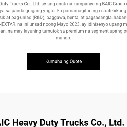
y Duty Trucks Co., Ltd. ay ang anak na kumpanya ng BAIC Gro
a sa pandaigdigang yugto. Sa pamamagitan ng estratehikong 
ksik at pag-unlad (R&D), paggawa, benta, at pagsasangla, ha
, NEXTAR, na inilunsad noong Mayo 2023, ay idinisenyo upan
an, na may layuning tumutok sa premium na segment upang pa
mundo.
Kumuha ng Quote
AIC Heavy Duty Trucks Co., Ltd.