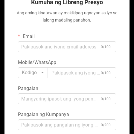
Kumuha ng Libreng Presyo
Ang aming kinatawan ay makikipag-ugnayan sa iyo sa
lalong madaling panahon.
Email
0/100
Mobile/WhatsApp
Kodigo
0/100
Pangalan
0/100
Pangalan ng Kumpanya
0/200