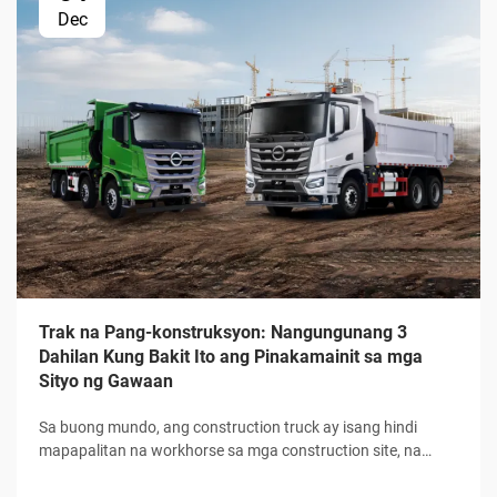
Dec
Trak na Pang-konstruksyon: Nangungunang 3
Dahilan Kung Bakit Ito ang Pinakamainit sa mga
Sityo ng Gawaan
Sa buong mundo, ang construction truck ay isang hindi
mapapalitan na workhorse sa mga construction site, na
nagpapatakbo sa bawat yugto ng paggawa mula sa unang