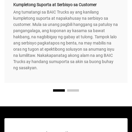
Kumpletong Suporta at Serbisyo sa Customer
Ang tumatangi sa BAIC Trucks ay ang kanilang
kumpletong suporta at napakahusay na serbisyo sa
customer. Mula sa unang pagbili hanggang sa patuloy na
pangangalaga, ang koponan ay kasama sa bawat
hakbang, na nagbibigay ng gabay at tulong. Tampok lalo
ang serbisyo pagkatapos ng benta, na may mabilis na
oras ng tugon at epektibong solusyon sa anumang isyu
na lumilitaw. Nakakapanatag akong alam na ang BAIC
Trucks ay handang sumuporta sa akin sa buong buhay
ng sasakyan.