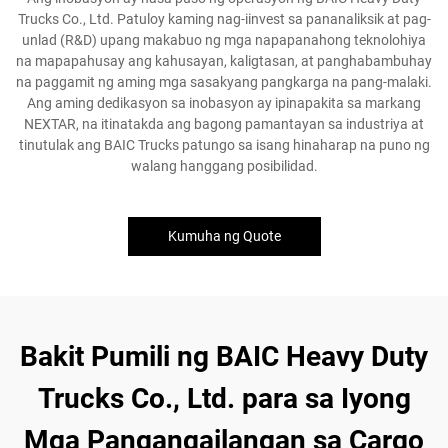
Trucks Co., Ltd. Patuloy kaming nag-iinvest sa pananaliksik at pag-
unlad (R&D) upang makabuo ng mga napapanahong teknolohiya
na mapapahusay ang kahusayan, kaligtasan, at panghabambuhay
na paggamit ng aming mga sasakyang pangkarga na pang-malaki.
Ang aming dedikasyon sa inobasyon ay ipinapakita sa markang
NEXTAR, na itinatakda ang bagong pamantayan sa industriya at
tinutulak ang BAIC Trucks patungo sa isang hinaharap na puno ng
walang hanggang posibilidad.
Kumuha ng Quote
Bakit Pumili ng BAIC Heavy Duty
Trucks Co., Ltd. para sa Iyong
Mga Pangangailangan sa Cargo