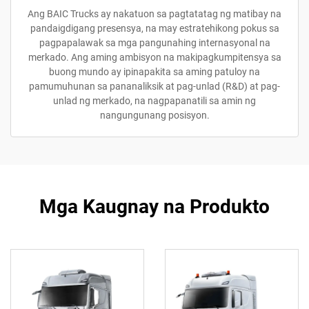
Ang BAIC Trucks ay nakatuon sa pagtatatag ng matibay na
pandaigdigang presensya, na may estratehikong pokus sa
pagpapalawak sa mga pangunahing internasyonal na
merkado. Ang aming ambisyon na makipagkumpitensya sa
buong mundo ay ipinapakita sa aming patuloy na
pamumuhunan sa pananaliksik at pag-unlad (R&D) at pag-
unlad ng merkado, na nagpapanatili sa amin ng
nangungunang posisyon.
Mga Kaugnay na Produkto