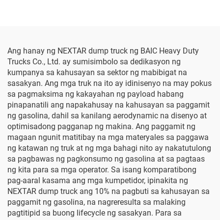
Ang hanay ng NEXTAR dump truck ng BAIC Heavy Duty
Trucks Co., Ltd. ay sumisimbolo sa dedikasyon ng
kumpanya sa kahusayan sa sektor ng mabibigat na
sasakyan. Ang mga truk na ito ay idinisenyo na may pokus
sa pagmaksima ng kakayahan ng payload habang
pinapanatili ang napakahusay na kahusayan sa paggamit
ng gasolina, dahil sa kanilang aerodynamic na disenyo at
optimisadong pagganap ng makina. Ang paggamit ng
magaan ngunit matitibay na mga materyales sa paggawa
ng katawan ng truk at ng mga bahagi nito ay nakatutulong
sa pagbawas ng pagkonsumo ng gasolina at sa pagtaas
ng kita para sa mga operator. Sa isang komparatibong
pag-aaral kasama ang mga kumpetidor, ipinakita ng
NEXTAR dump truck ang 10% na pagbuti sa kahusayan sa
paggamit ng gasolina, na nagreresulta sa malaking
pagtitipid sa buong lifecycle ng sasakyan. Para sa