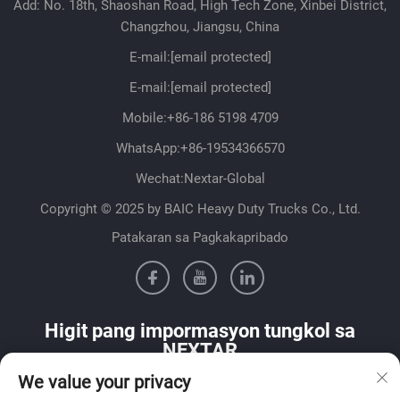
Add: No. 18th, Shaoshan Road, High Tech Zone, Xinbei District,
Changzhou, Jiangsu, China
E-mail:
[email protected]
E-mail:
[email protected]
Mobile:
+86-186 5198 4709
WhatsApp:
+86-19534366570
Wechat:Nextar-Global
Copyright © 2025 by BAIC Heavy Duty Trucks Co., Ltd.
Patakaran sa Pagkakapribado
Higit pang impormasyon tungkol sa
NEXTAR
We value your privacy
Makipag-ugnayan sa aming sales team sa iyong bansa