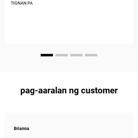
paghukay hanggang sa huling paghahatid ng mga
TIGNAN PA
materyales. Hindi tulad ng karaniwang komersyal na
sasakyan, ang construction truck ay idinisenyo...
pag-aaralan ng customer
Brianna