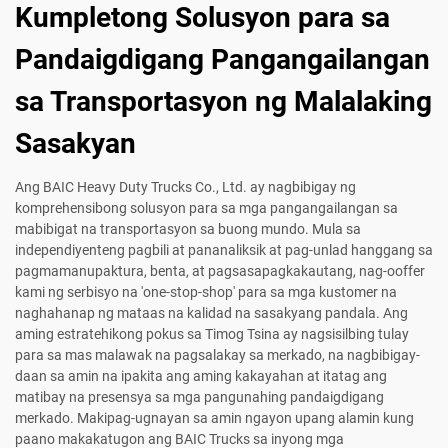
Kumpletong Solusyon para sa
Pandaigdigang Pangangailangan
sa Transportasyon ng Malalaking
Sasakyan
Ang BAIC Heavy Duty Trucks Co., Ltd. ay nagbibigay ng
komprehensibong solusyon para sa mga pangangailangan sa
mabibigat na transportasyon sa buong mundo. Mula sa
independiyenteng pagbili at pananaliksik at pag-unlad hanggang sa
pagmamanupaktura, benta, at pagsasapagkakautang, nag-ooffer
kami ng serbisyo na 'one-stop-shop' para sa mga kustomer na
naghahanap ng mataas na kalidad na sasakyang pandala. Ang
aming estratehikong pokus sa Timog Tsina ay nagsisilbing tulay
para sa mas malawak na pagsalakay sa merkado, na nagbibigay-
daan sa amin na ipakita ang aming kakayahan at itatag ang
matibay na presensya sa mga pangunahing pandaigdigang
merkado. Makipag-ugnayan sa amin ngayon upang alamin kung
paano makakatugon ang BAIC Trucks sa inyong mga