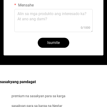
Mensahe
0/1000
Isumite
sasakyang pandagat
premium na sasakyan para sa karga
sasakyan para sa karga na Nextar