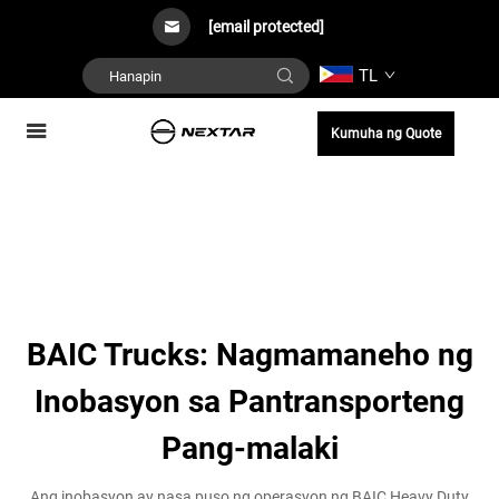
[email protected]
TL
Kumuha ng Quote
BAIC Trucks: Nagmamaneho ng
Inobasyon sa Pantransporteng
Pang-malaki
Ang inobasyon ay nasa puso ng operasyon ng BAIC Heavy Duty