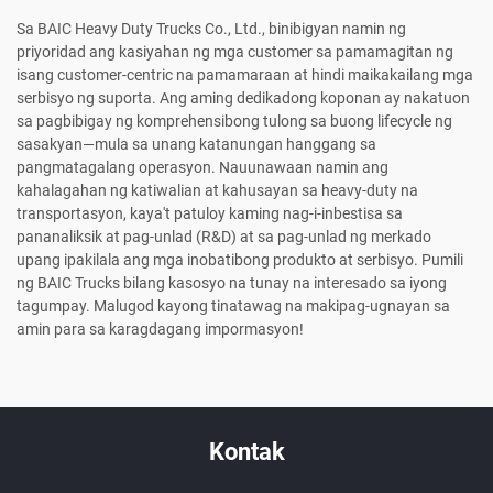
Sa BAIC Heavy Duty Trucks Co., Ltd., binibigyan namin ng
priyoridad ang kasiyahan ng mga customer sa pamamagitan ng
isang customer-centric na pamamaraan at hindi maikakailang mga
serbisyo ng suporta. Ang aming dedikadong koponan ay nakatuon
sa pagbibigay ng komprehensibong tulong sa buong lifecycle ng
sasakyan—mula sa unang katanungan hanggang sa
pangmatagalang operasyon. Nauunawaan namin ang
kahalagahan ng katiwalian at kahusayan sa heavy-duty na
transportasyon, kaya't patuloy kaming nag-i-inbestisa sa
pananaliksik at pag-unlad (R&D) at sa pag-unlad ng merkado
upang ipakilala ang mga inobatibong produkto at serbisyo. Pumili
ng BAIC Trucks bilang kasosyo na tunay na interesado sa iyong
tagumpay. Malugod kayong tinatawag na makipag-ugnayan sa
amin para sa karagdagang impormasyon!
Kontak